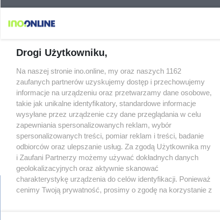
Drogi Użytkowniku,
Na naszej stronie ino.online, my oraz naszych 1162
zaufanych partnerów uzyskujemy dostęp i przechowujemy
informacje na urządzeniu oraz przetwarzamy dane osobowe,
takie jak unikalne identyfikatory, standardowe informacje
wysyłane przez urządzenie czy dane przeglądania w celu
zapewniania spersonalizowanych reklam, wybór
spersonalizowanych treści, pomiar reklam i treści, badanie
odbiorców oraz ulepszanie usług. Za zgodą Użytkownika my
i Zaufani Partnerzy możemy używać dokładnych danych
geolokalizacyjnych oraz aktywnie skanować
charakterystykę urządzenia do celów identyfikacji. Ponieważ
cenimy Twoją prywatność, prosimy o zgodę na korzystanie z
tych technologii poprzez kliknięcie „Akceptuję”. Zgoda jest
dobrowolna i zawsze możesz ją zmienić/wycofać klikając
regulamin
reklama
redakcja
pliki cookies
prywatność