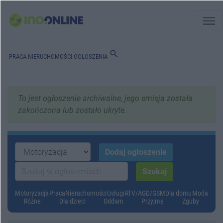
menu
search
PRACA
NIERUCHOMOŚCI
OGŁOSZENIA
To jest ogłoszenie archiwalne, jego emisja została
zakończona lub zostało ukryte.
Motoryzacja
Praca
Nieruchomości
Usługi
RTV/AGD/GSM
Dla domu
Moda
Różne
Dla dzieci
Oddam
Przyjmę
Zguby