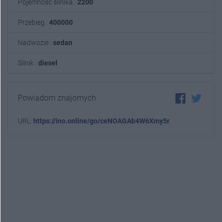
Pojemność silnika :
2200
Przebieg :
400000
Nadwozie :
sedan
Silnik :
diesel
Powiadom znajomych
URL:
https://ino.online/go/ceNOAGAb4W6Xmy5r