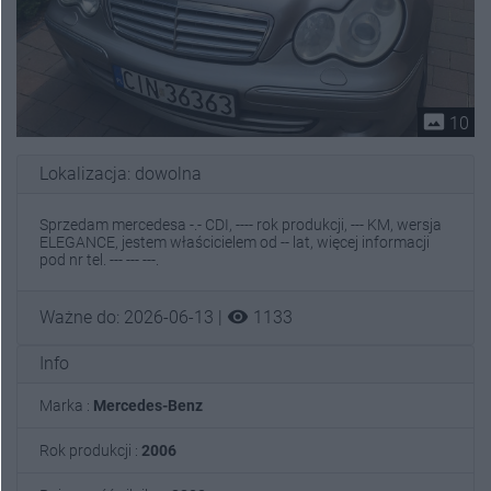
photo_size_select_actual
10
Lokalizacja: dowolna
Sprzedam mercedesa -.- CDI, ---- rok produkcji, --- KM, wersja
ELEGANCE, jestem właścicielem od -- lat, więcej informacji
pod nr tel. --- --- ---.
visibility
Ważne do: 2026-06-13 |
1133
Info
Marka :
Mercedes-Benz
Rok produkcji :
2006