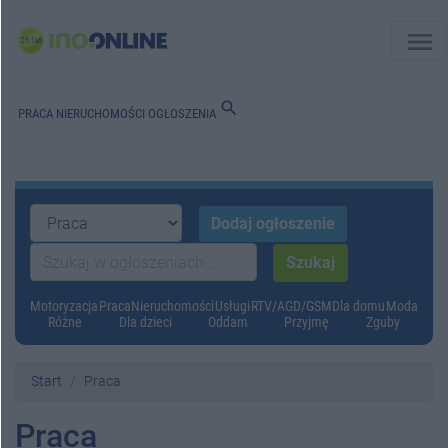
menu
search
PRACA
NIERUCHOMOŚCI
OGŁOSZENIA
Motoryzacja
Praca
Nieruchomości
Usługi
RTV/AGD/GSM
Dla domu
Moda
Różne
Dla dzieci
Oddam
Przyjmę
Zguby
Start
Praca
Praca