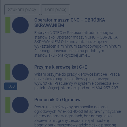
Szukam pracy
Dam pracę
Operator maszyn CNC – OBRÓBKA
SKRAWANIEM
Fabryka NOTEĆ w Pakości zatrudni osobę na
stanowisko: Operator maszyn CNC – OBRÓBKA
SKRAWANIEM Od kandydata oczekujemy: -
wykształcenia minimum zawodowego - minimum
2-letniego doświadczenia na podobnym
stanowisku - praktycznej umie...
Przyjmę kierowcę kat C+E
Witam przyjmę do pracy kierowcę kat c+e . Praca
na zestawie ciągnik siodłowy plus naczepa
wywrotka . Pracujemy w systemie poniedziałek -
1.00
piątek . Więcej informacji pod nr tel 694-957-297
Pomocnik Do Ogrodow
Poszukuje mężczyzny pomocnika do prac
ogrodowych. Wiek od 40-60 lat sprawny fizycznie,
chętny do prac w ogrodach, bez nałogu alko.
Zapewniam zgrany zespół, miłą atmosferę,
bogaty park maszynowy gdzie ciężkie prace są