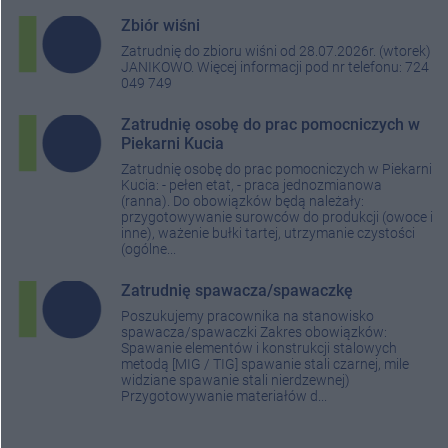
Zbiór wiśni
Zatrudnię do zbioru wiśni od 28.07.2026r. (wtorek)
JANIKOWO. Więcej informacji pod nr telefonu: 724
049 749
Zatrudnię osobę do prac pomocniczych w
Piekarni Kucia
Zatrudnię osobę do prac pomocniczych w Piekarni
Kucia: - pełen etat, - praca jednozmianowa
(ranna). Do obowiązków będą należały:
przygotowywanie surowców do produkcji (owoce i
inne), ważenie bułki tartej, utrzymanie czystości
(ogólne...
Zatrudnię spawacza/spawaczkę
Poszukujemy pracownika na stanowisko
spawacza/spawaczki Zakres obowiązków:
Spawanie elementów i konstrukcji stalowych
metodą [MIG / TIG] spawanie stali czarnej, mile
widziane spawanie stali nierdzewnej)
Przygotowywanie materiałów d...