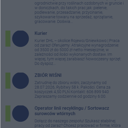
ogrodnictwie przy roślinach ozdobnych w gruncie i
w doniczkach, do takich prac jak: pielenie,
podlewanie, przesadzanie, przycinanie,
szykowanie towaru na sprzedaż, sprzątanie,
gracowanie. Doświa...
Kurier
Kurier DHL – okolice Rojewo/Gniewkowo | Praca
od zaraz! Oferujemy: Atrakcyjne wynagrodzenie:
od 3500 zł do 5000 zł netto miesięcznie, w
zależności od ilości wykonanych dostaw. Im
więcej, tym więcej zarabiasz! Nowoczesny sprzęt:
Do dyspoz...
ZBIÓR WIŚNI
Zatrudnię do zbioru wiśni, zaczynamy od
28.07.2026, Rybitwy 58 k. Pakości. Cena za
koszyczek 4,50 PLN Kontakt: 606 899 940
Zapraszamy codziennie od godziny 6:00.
Operator linii recyklingu / Sortowacz
surowców wtórnych
Dołącz do naszego zespołu! Szukasz stabilnej
pracy od zaraz? Chcesz pracować w firmie, która