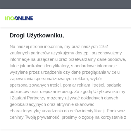
Drogi Użytkowniku,
Na naszej stronie ino.online, my oraz naszych 1162
zaufanych partnerów uzyskujemy dostęp i przechowujemy
informacje na urządzeniu oraz przetwarzamy dane osobowe,
takie jak unikalne identyfikatory, standardowe informacje
regulamin
wysyłane przez urządzenie czy dane przeglądania w celu
reklama
zapewniania spersonalizowanych reklam, wybór
redakcja
spersonalizowanych treści, pomiar reklam i treści, badanie
pliki cookies
odbiorców oraz ulepszanie usług. Za zgodą Użytkownika my
prywatność
i Zaufani Partnerzy możemy używać dokładnych danych
reklamacje
geolokalizacyjnych oraz aktywnie skanować
gowork.pl
charakterystykę urządzenia do celów identyfikacji. Ponieważ
oferty pracy
© copyright 2000-2026 Ino-online Media
cenimy Twoją prywatność, prosimy o zgodę na korzystanie z
tych technologii poprzez kliknięcie „Akceptuję”. Zgoda jest
dobrowolna i zawsze możesz ją zmienić/wycofać klikając