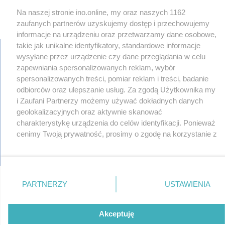
Na naszej stronie ino.online, my oraz naszych 1162
zaufanych partnerów uzyskujemy dostęp i przechowujemy
informacje na urządzeniu oraz przetwarzamy dane osobowe,
takie jak unikalne identyfikatory, standardowe informacje
wysyłane przez urządzenie czy dane przeglądania w celu
zapewniania spersonalizowanych reklam, wybór
regulamin
spersonalizowanych treści, pomiar reklam i treści, badanie
reklama
odbiorców oraz ulepszanie usług. Za zgodą Użytkownika my
redakcja
i Zaufani Partnerzy możemy używać dokładnych danych
pliki cookies
geolokalizacyjnych oraz aktywnie skanować
prywatność
charakterystykę urządzenia do celów identyfikacji. Ponieważ
reklamacje
cenimy Twoją prywatność, prosimy o zgodę na korzystanie z
gowork.pl
tych technologii poprzez kliknięcie „Akceptuję”. Zgoda jest
oferty pracy
© copyright 2000-2026 Ino-online Media
dobrowolna i zawsze możesz ją zmienić/wycofać klikając
przycisk ustawień prywatności znajdujący się w lewym
dolnym rogu strony
. Niektóre rodzaje przetwarzania
PARTNERZY
USTAWIENIA
danych nie wymagają zgody użytkownika, ale masz prawo
sprzeciwić się takiemu przetwarzaniu. Preferencje będą
miały zastosowania tylko na tej witrynie.
Akceptuję