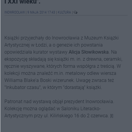
i XXI wieku".
INOWROCŁAW
|
9 MAJA 2014 17:43
|
KULTURA
|
Książki przyjechały do Inowrocławia z Muzeum Książki
Artystycznej w Łodzi, a o genezie ich powstania
opowiedziała kurator wystawy
Alicja Słowikowska
. Na
ekspozycję składają się książki m. in. z drewna, ceramiki,
ręcznie wyszywane, których forma współgra z treścią. W
kolekcji można znaleźć m.in. metalowy odlew wiersza
Williama Blake'a Boski wizerunek. Uwagę zwraca też
"Inkubator czasu", w którym "dorastają" książki.
Patronat nad wystawą objął prezydent Inowrocławia.
Kolekcję można oglądać w Saloniku Literacko-
Artystycznym przy ul. Kilińskiego 16 do 2 czerwca.
[
I
]