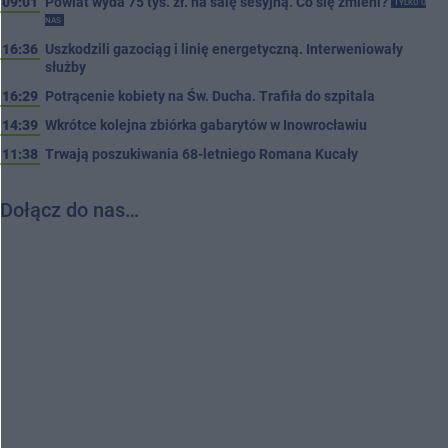
09:01
Powiat wyda 75 tys. zł. na salę sesyjną. Co się zmieni?
TYLKO U
NAS
16:36
Uszkodzili gazociąg i linię energetyczną. Interweniowały
służby
16:29
Potrącenie kobiety na Św. Ducha. Trafiła do szpitala
14:39
Wkrótce kolejna zbiórka gabarytów w Inowrocławiu
11:38
Trwają poszukiwania 68-letniego Romana Kucały
Dołącz do nas…