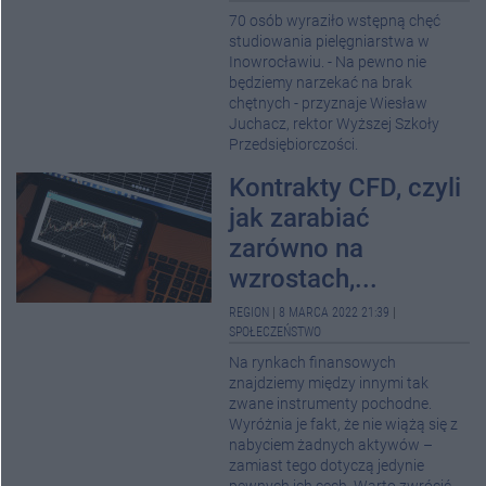
70 osób wyraziło wstępną chęć
studiowania pielęgniarstwa w
Inowrocławiu. - Na pewno nie
będziemy narzekać na brak
chętnych - przyznaje Wiesław
Juchacz, rektor Wyższej Szkoły
Przedsiębiorczości.
Kontrakty CFD, czyli
jak zarabiać
zarówno na
wzrostach,...
REGION
|
8 MARCA 2022 21:39
|
SPOŁECZEŃSTWO
Na rynkach finansowych
znajdziemy między innymi tak
zwane instrumenty pochodne.
Wyróżnia je fakt, że nie wiążą się z
nabyciem żadnych aktywów –
zamiast tego dotyczą jedynie