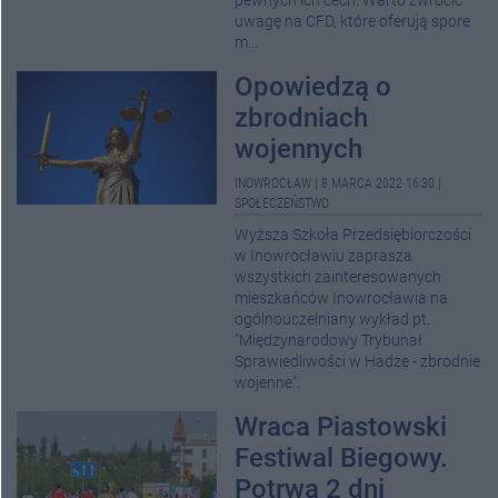
pewnych ich cech. Warto zwrócić
uwagę na CFD, które oferują spore
m...
Opowiedzą o
zbrodniach
wojennych
INOWROCŁAW
|
8 MARCA 2022 16:30
|
SPOŁECZEŃSTWO
Wyższa Szkoła Przedsiębiorczości
w Inowrocławiu zaprasza
wszystkich zainteresowanych
mieszkańców Inowrocławia na
ogólnouczelniany wykład pt.
"Międzynarodowy Trybunał
Sprawiedliwości w Hadze - zbrodnie
wojenne".
Wraca Piastowski
Festiwal Biegowy.
Potrwa 2 dni