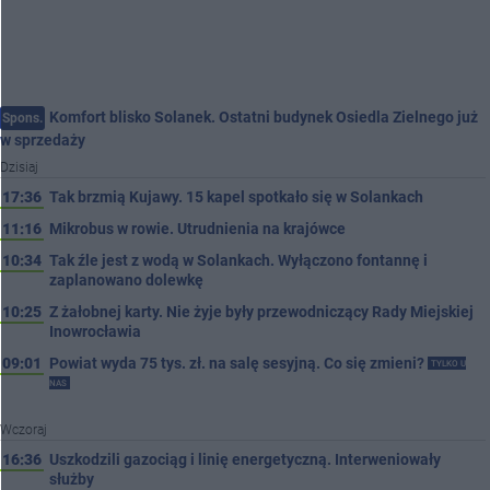
Komfort blisko Solanek. Ostatni budynek Osiedla Zielnego już
Spons.
w sprzedaży
Dzisiaj
17:36
Tak brzmią Kujawy. 15 kapel spotkało się w Solankach
11:16
Mikrobus w rowie. Utrudnienia na krajówce
10:34
Tak źle jest z wodą w Solankach. Wyłączono fontannę i
zaplanowano dolewkę
10:25
Z żałobnej karty. Nie żyje były przewodniczący Rady Miejskiej
Inowrocławia
09:01
Powiat wyda 75 tys. zł. na salę sesyjną. Co się zmieni?
TYLKO U
NAS
Wczoraj
16:36
Uszkodzili gazociąg i linię energetyczną. Interweniowały
służby