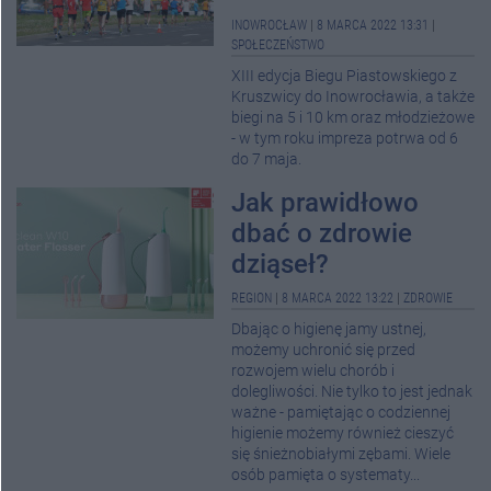
INOWROCŁAW
|
8 MARCA 2022 13:31
|
SPOŁECZEŃSTWO
XIII edycja Biegu Piastowskiego z
Kruszwicy do Inowrocławia, a także
biegi na 5 i 10 km oraz młodzieżowe
- w tym roku impreza potrwa od 6
do 7 maja.
Jak prawidłowo
dbać o zdrowie
dziąseł?
REGION
|
8 MARCA 2022 13:22
|
ZDROWIE
Dbając o higienę jamy ustnej,
możemy uchronić się przed
rozwojem wielu chorób i
dolegliwości. Nie tylko to jest jednak
ważne - pamiętając o codziennej
higienie możemy również cieszyć
się śnieżnobiałymi zębami. Wiele
osób pamięta o systematy...