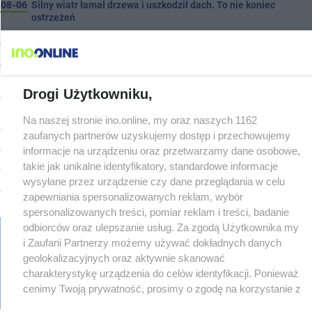
08-06
Silny wiatr łamał drzewa i uszkodził dach. To nie koniec
ostrzeżeń
08-06
Autobusy wróciły na Cegielną. Koniec remontu zatok
08-06
Pięciu nietrzeźwych uczestników ruchu wpadło w ręce policji.
Rekordzista miał 2,6 promila
08-05
Inowrocław w "gorącej" czołówce. Według analizy Onetu nasze
Drogi Użytkowniku,
miasto jest jednym z najbardziej narażonych na upały
Na naszej stronie ino.online, my oraz naszych 1162
08-05
Kombajn wpadł do rowu, są utrudnienia
zaufanych partnerów uzyskujemy dostęp i przechowujemy
08-05
Zmiany dla pasażerów na trasie Rojewo-Inowrocław
informacje na urządzeniu oraz przetwarzamy dane osobowe,
08-05
W sobotę Kujawski Festiwal Pieśni Ludowej
takie jak unikalne identyfikatory, standardowe informacje
wysyłane przez urządzenie czy dane przeglądania w celu
08-05
Podczas burzy ucierpiał komin. Konieczna była interwencja
zapewniania spersonalizowanych reklam, wybór
strażaków
spersonalizowanych treści, pomiar reklam i treści, badanie
08-05
Kto siedział za kierownicą Golfa? Kierowca zbiegł po kolizji
odbiorców oraz ulepszanie usług. Za zgodą Użytkownika my
08-05
Hala się zmienia. Remont, nowe nagłośnienie, a przed
i Zaufani Partnerzy możemy używać dokładnych danych
wejściem stanie QEMETICA ARENA
TYLKO U NAS
geolokalizacyjnych oraz aktywnie skanować
regulamin
reklama
redakcja
pliki cookies
prywatność
08-05
19 września pierwszy ligowy mecz Noteci. Znamy cały
charakterystykę urządzenia do celów identyfikacji. Ponieważ
reklamacje
terminarz
gowork.pl
oferty pracy
cenimy Twoją prywatność, prosimy o zgodę na korzystanie z
© copyright 2000-2026 Ino-online Media
08-05
Po rezygnacji z tej inwestycji miasto wraca do tematu
tych technologii poprzez kliknięcie „Akceptuję”. Zgoda jest