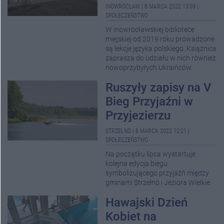
INOWROCŁAW
|
8 MARCA 2022 13:09
|
SPOŁECZEŃSTWO
W inowrocławskiej bibliotece
miejskiej od 2019 roku prowadzone
są lekcje języka polskiego. Książnica
zaprasza do udziału w nich również
nowoprzybyłych Ukraińców.
Ruszyły zapisy na V
Bieg Przyjaźni w
Przyjezierzu
STRZELNO
|
8 MARCA 2022 12:21
|
SPOŁECZEŃSTWO
Na początku lipca wystartuje
kolejna edycja biegu
symbolizującego przyjaźń między
gminami Strzelno i Jeziora Wielkie.
Hawajski Dzień
Kobiet na