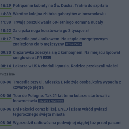
16:29
Potrącenie kobiety na Św. Ducha. Trafiła do szpitala
14:39
Wkrótce kolejna zbiórka gabarytów w Inowrocławiu
11:38
Trwają poszukiwania 68-letniego Romana Kucały
10:52
Za ciężka noga kosztowała go 3 tysiące zł
10:17
Tragedia pod Janikowem. Na słupie energetycznym
znaleziono ciało mężczyzny
AKTUALIZACJA
09:30
Ciężarówka zderzyła się z kombajnem. Na miejscu lądował
śmigłowiec LPR
VIDEO
08:14
Lekarze w USA zbadali Ignasia. Rodzice przekazali wieści
Wcześniej
08-06
Tragedia przy ul. Mieszka I. Nie żyje osoba, która wypadła z
czwartego piętra
08-06
Tour de Pologne. Tak 21 lat temu kolarze startowali z
Inowrocławia
PROSTO Z ARCHIWUM
08-06
Dni Pakości coraz bliżej. ENEJ i Dżem wśród gwiazd
tegorocznego święta miasta
08-06
Wyprzedził radiowóz na podwójnej ciągłej tuż przed pasami