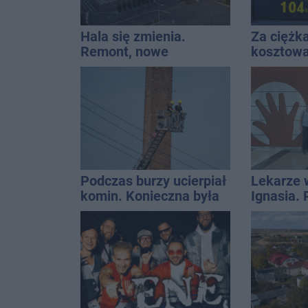
Hala się zmienia.
Za ciężk
Remont, nowe
kosztował
nagłośnienie, a przed
Do tego 
wejściem stanie
QEMETICA ARENA
Podczas burzy ucierpiał
Lekarze 
komin. Konieczna była
Ignasia.
interwencja strażaków
przekazal