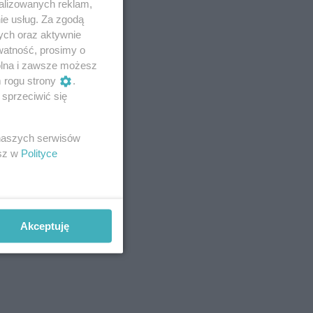
alizowanych reklam,
ie usług. Za zgodą
ych oraz aktywnie
watność, prosimy o
wolna i zawsze możesz
m rogu strony
.
sprzeciwić się
 naszych serwisów
esz w
Polityce
Akceptuję