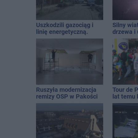
Uszkodzili gazociąg i
Silny wia
linię energetyczną.
drzewa i 
Interweniowały służby
dach. To 
ostrzeże
Ruszyła modernizacja
Tour de 
remizy OSP w Pakości
lat temu 
startowal
Inowrocł