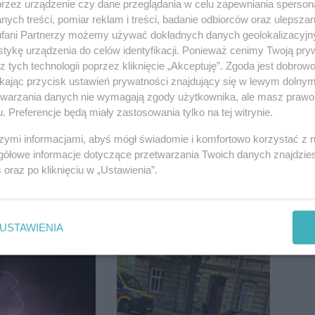
przez urządzenie czy dane przeglądania w celu zapewniania sperson
ych treści, pomiar reklam i treści, badanie odbiorców oraz ulepszan
fani Partnerzy możemy używać dokładnych danych geolokalizacyjn
tykę urządzenia do celów identyfikacji. Ponieważ cenimy Twoją pry
z tych technologii poprzez kliknięcie „Akceptuję”. Zgoda jest dobro
 pod
Inowrocław w "gorącej"
ikając przycisk ustawień prywatności znajdujący się w lewym dolny
m. Na słupie
czołówce. Według
etwarzania danych nie wymagają zgody użytkownika, ale masz prawo 
ycznym
analizy Onetu nasze
. Preferencje będą miały zastosowania tylko na tej witrynie.
o ciało
miasto jest jednym z
ny
najbardziej narażonych
szymi informacjami, abyś mógł świadomie i komfortowo korzystać z
na upały
gółowe informacje dotyczące przetwarzania Twoich danych znajdzi
s
oraz po kliknięciu w „Ustawienia”.
udnienia na
Reklamy w centrum.
USTAWIENIA
j. Dwa pasy
Jego zdaniem Marcin
a przyczepa od
Wroński jest w błędzie
[akt.]