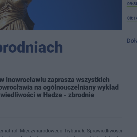
09:3
08:1
Doł
brodniach
 w Inowrocławiu zaprasza wszystkich
wrocławia na ogólnouczelniany wykład
wiedliwości w Hadze - zbrodnie
a temat roli Międzynarodowego Trybunału Sprawiedliwości