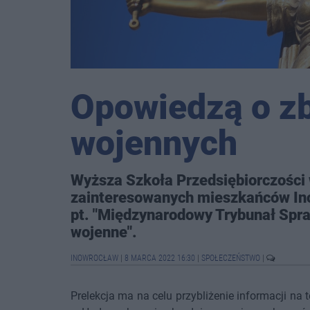
Opowiedzą o z
wojennych
Wyższa Szkoła Przedsiębiorczości
zainteresowanych mieszkańców Ino
pt. "Międzynarodowy Trybunał Spra
wojenne".
INOWROCŁAW
|
8 MARCA 2022 16:30
|
SPOŁECZEŃSTWO
|
Prelekcja ma na celu przybliżenie informacji n