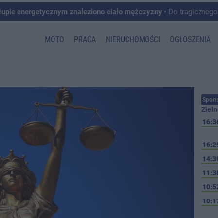
łupie energetycznym znaleziono ciało mężczyzny
• Do tragicznego zdarzenia doszło w 
MOTO
PRACA
NIERUCHOMOŚCI
OGŁOSZENIA
Spons
Zieln
16:3
16:2
14:3
11:3
10:5
10:1