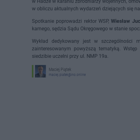
w Hadze w karaniu zbrodniarzy wojennych, omów
w obliczu aktualnych wydarzeń dziejących się na
Spotkanie poprowadzi rektor WSP,
Wiesław Ju
karnego, sędzia Sądu Okręgowego w stanie spoc
Wykład dedykowany jest w szczególności m
zainteresowanym powyższą tematyką. Wstęp 
siedzibie uczelni przy ul. NMP 19a.
Maciej Piątek
maciej.piatek@ino.online