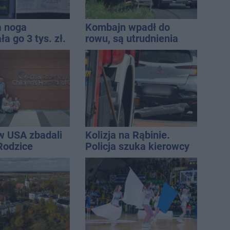
a noga
Kombajn wpadł do
a go 3 tys. zł.
rowu, są utrudnienia
13 punktów
w USA zbadali
Kolizja na Rąbinie.
 Rodzice
Policja szuka kierowcy
i wieści
Golfa