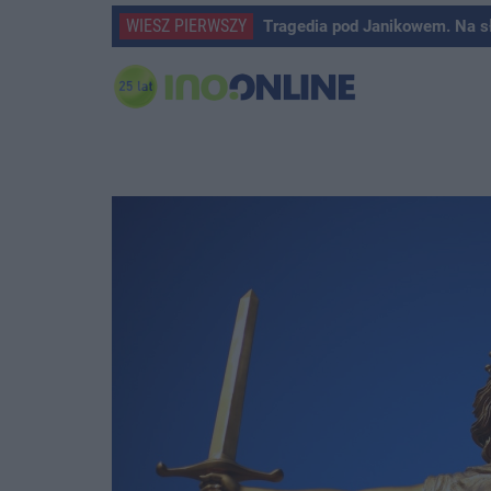
WIESZ PIERWSZY
Tragedia pod Janikowem. Na s