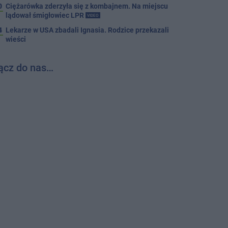
0
Ciężarówka zderzyła się z kombajnem. Na miejscu
lądował śmigłowiec LPR
VIDEO
4
Lekarze w USA zbadali Ignasia. Rodzice przekazali
wieści
ącz do nas…