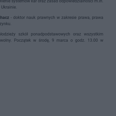
ienie systemów kar oraz zasad odpowiedzialności m.in.
 Ukrainie.
chacz
- doktor nauk prawnych w zakresie prawa, prawa
zynku.
łodzieży szkół ponadpodstawowych oraz wszystkim
wolny. Początek w środę, 9 marca o godz. 13.00 w