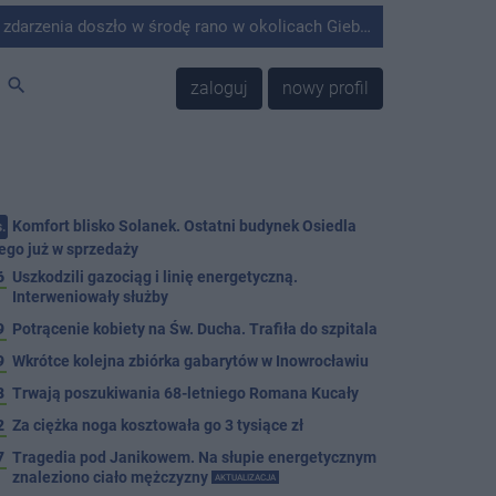
środę rano w okolicach Giebni koło Janikowa. Wówczas na słupie energetycznym odnaleziono ciało mężczyzny.
search
zaloguj
nowy profil
Komfort blisko Solanek. Ostatni budynek Osiedla
.
ego już w sprzedaży
6
Uszkodzili gazociąg i linię energetyczną.
Interweniowały służby
9
Potrącenie kobiety na Św. Ducha. Trafiła do szpitala
9
Wkrótce kolejna zbiórka gabarytów w Inowrocławiu
8
Trwają poszukiwania 68-letniego Romana Kucały
2
Za ciężka noga kosztowała go 3 tysiące zł
7
Tragedia pod Janikowem. Na słupie energetycznym
znaleziono ciało mężczyzny
AKTUALIZACJA