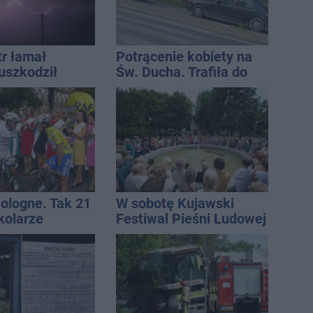
tr łamał
Potrącenie kobiety na
uszkodził
Św. Ducha. Trafiła do
nie koniec
szpitala
ń
Pologne. Tak 21
W sobotę Kujawski
kolarze
Festiwal Pieśni Ludowej
i z
awia