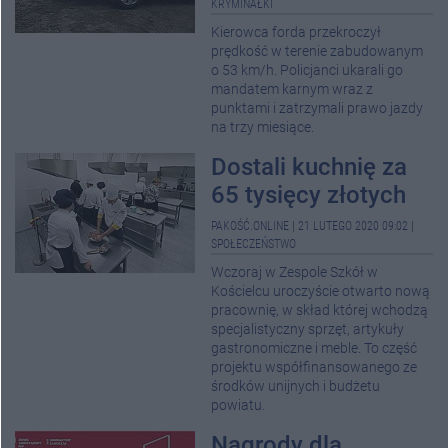
KRYMINAŁKI
Kierowca forda przekroczył
prędkość w terenie zabudowanym
o 53 km/h. Policjanci ukarali go
mandatem karnym wraz z
punktami i zatrzymali prawo jazdy
na trzy miesiące.
Dostali kuchnię za
65 tysięcy złotych
PAKOŚĆ.ONLINE
|
21 LUTEGO 2020 09:02
|
SPOŁECZEŃSTWO
Wczoraj w Zespole Szkół w
Kościelcu uroczyście otwarto nową
pracownię, w skład której wchodzą
specjalistyczny sprzęt, artykuły
gastronomiczne i meble. To część
projektu współfinansowanego ze
środków unijnych i budżetu
powiatu.
Nagrody dla