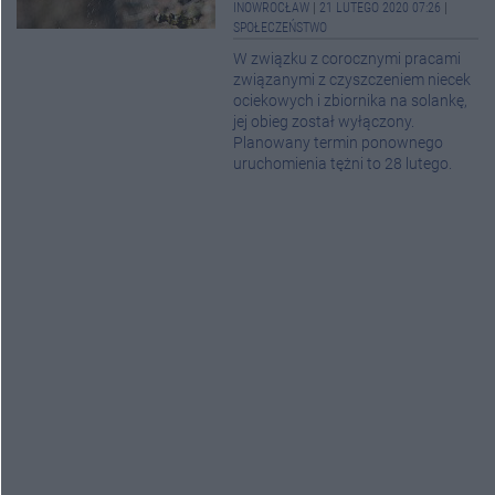
INOWROCŁAW
|
21 LUTEGO 2020 07:26
|
SPOŁECZEŃSTWO
W związku z corocznymi pracami
związanymi z czyszczeniem niecek
ociekowych i zbiornika na solankę,
jej obieg został wyłączony.
Planowany termin ponownego
uruchomienia tężni to 28 lutego.