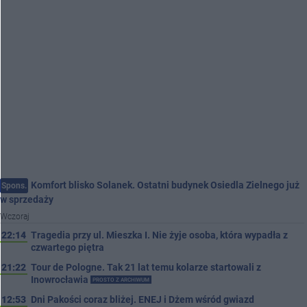
Komfort blisko Solanek. Ostatni budynek Osiedla Zielnego już
Spons.
w sprzedaży
Wczoraj
22:14
Tragedia przy ul. Mieszka I. Nie żyje osoba, która wypadła z
czwartego piętra
21:22
Tour de Pologne. Tak 21 lat temu kolarze startowali z
Inowrocławia
PROSTO Z ARCHIWUM
12:53
Dni Pakości coraz bliżej. ENEJ i Dżem wśród gwiazd