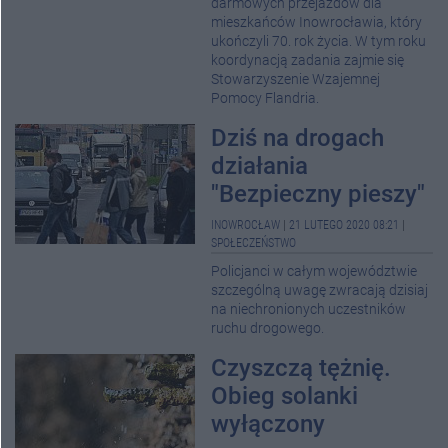
darmowych przejazdów dla
mieszkańców Inowrocławia, który
ukończyli 70. rok życia. W tym roku
koordynacją zadania zajmie się
Stowarzyszenie Wzajemnej
Pomocy Flandria.
Dziś na drogach
działania
"Bezpieczny pieszy"
INOWROCŁAW
|
21 LUTEGO 2020 08:21
|
SPOŁECZEŃSTWO
Policjanci w całym województwie
szczególną uwagę zwracają dzisiaj
na niechronionych uczestników
ruchu drogowego.
Czyszczą tężnię.
Obieg solanki
wyłączony