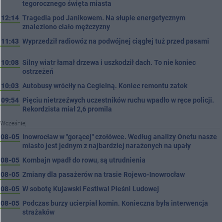
tegorocznego święta miasta
12:14
Tragedia pod Janikowem. Na słupie energetycznym
znaleziono ciało mężczyzny
11:43
Wyprzedził radiowóz na podwójnej ciągłej tuż przed pasami
10:08
Silny wiatr łamał drzewa i uszkodził dach. To nie koniec
ostrzeżeń
10:03
Autobusy wróciły na Cegielną. Koniec remontu zatok
09:54
Pięciu nietrzeźwych uczestników ruchu wpadło w ręce policji.
Rekordzista miał 2,6 promila
Wcześniej
08-05
Inowrocław w "gorącej" czołówce. Według analizy Onetu nasze
miasto jest jednym z najbardziej narażonych na upały
08-05
Kombajn wpadł do rowu, są utrudnienia
08-05
Zmiany dla pasażerów na trasie Rojewo-Inowrocław
08-05
W sobotę Kujawski Festiwal Pieśni Ludowej
08-05
Podczas burzy ucierpiał komin. Konieczna była interwencja
strażaków