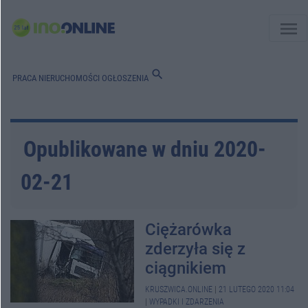
menu
search
PRACA
NIERUCHOMOŚCI
OGŁOSZENIA
Opublikowane w dniu 2020-
02-21
Ciężarówka
zderzyła się z
ciągnikiem
KRUSZWICA.ONLINE
|
21 LUTEGO 2020 11:04
|
WYPADKI I ZDARZENIA