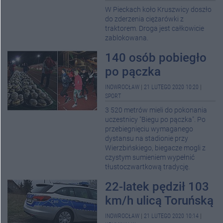
W Pieckach koło Kruszwicy doszło
do zderzenia ciężarówki z
traktorem. Droga jest całkowicie
zablokowana.
140 osób pobiegło
po pączka
INOWROCŁAW
|
21 LUTEGO 2020 10:20
|
SPORT
3 520 metrów mieli do pokonania
uczestnicy "Biegu po pączka". Po
przebiegnięciu wymaganego
dystansu na stadionie przy
Wierzbińskiego, biegacze mogli z
czystym sumieniem wypełnić
tłustoczwartkową tradycję.
22-latek pędził 103
km/h ulicą Toruńską
INOWROCŁAW
|
21 LUTEGO 2020 10:14
|