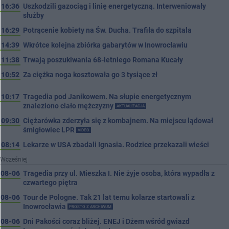
16:36
Uszkodzili gazociąg i linię energetyczną. Interweniowały
służby
16:29
Potrącenie kobiety na Św. Ducha. Trafiła do szpitala
14:39
Wkrótce kolejna zbiórka gabarytów w Inowrocławiu
11:38
Trwają poszukiwania 68-letniego Romana Kucały
10:52
Za ciężka noga kosztowała go 3 tysiące zł
10:17
Tragedia pod Janikowem. Na słupie energetycznym
znaleziono ciało mężczyzny
AKTUALIZACJA
09:30
Ciężarówka zderzyła się z kombajnem. Na miejscu lądował
śmigłowiec LPR
VIDEO
08:14
Lekarze w USA zbadali Ignasia. Rodzice przekazali wieści
Wcześniej
08-06
Tragedia przy ul. Mieszka I. Nie żyje osoba, która wypadła z
czwartego piętra
08-06
Tour de Pologne. Tak 21 lat temu kolarze startowali z
Inowrocławia
PROSTO Z ARCHIWUM
08-06
Dni Pakości coraz bliżej. ENEJ i Dżem wśród gwiazd