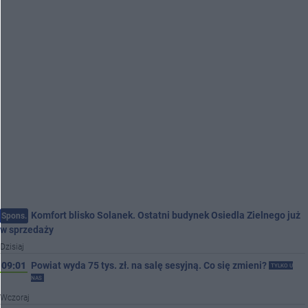
Komfort blisko Solanek. Ostatni budynek Osiedla Zielnego już
Spons.
w sprzedaży
Dzisiaj
09:01
Powiat wyda 75 tys. zł. na salę sesyjną. Co się zmieni?
TYLKO U
NAS
Wczoraj