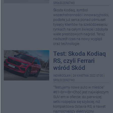
SPOŁECZEŃSTWO
Škoda Kodiaq, symbol
wszechstronności i innowacyjności,
podbiła już serca ponad ośmiuset
tysięcy klientów na sześćdziesięciu
rynkach na całym świecie i zdobyła
wiele prestiżowych nagród. Teraz
nadszedł czas na nowy wygląd
oraz technologie.
Test: Skoda Kodiaq
RS, czyli Ferrari
wśród Skód
INOWROCŁAW
|
24 KWIETNIA 2022 07:00
|
SPOŁECZEŃSTWO
"Testujemy nowe auto w mieście"
#61<br><Br>Choć jest największym
SUV-em w ofercie, do pierwszej
setki rozpędza się szybciej, niż
kompaktowa Octavia RS, a nawet
najmocniejszy elektryczny