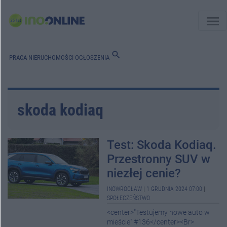
menu
search
PRACA
NIERUCHOMOŚCI
OGŁOSZENIA
skoda kodiaq
Test: Skoda Kodiaq.
Przestronny SUV w
niezłej cenie?
INOWROCŁAW
|
1 GRUDNIA 2024 07:00
|
SPOŁECZEŃSTWO
<center>"Testujemy nowe auto w
mieście" #136</center><Br>