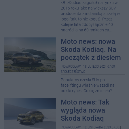
<Br>Kodiaq zagościł na rynku w
2016 roku jako największy SUV
producenta z indiańską strzałą w
logo (tak, to nie kogut). Przez
kolejne lata zdobył łącznie 40
nagród, a na 60 rynkach ca...
Moto news: nowa
Skoda Kodiaq. Na
początek z dieslem
INOWROCŁAW
|
18 LUTEGO 2024 07:00
|
SPOŁECZEŃSTWO
Popularny czeski SUV po
faceliftingu właśnie wszedł na
polski rynek. Co się zmieniło?
Moto news: Tak
wygląda nowa
Skoda Kodiaq
INOWROCŁAW
|
12 LISTOPADA 2023 07:00
|