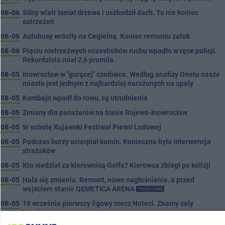
08-06
Silny wiatr łamał drzewa i uszkodził dach. To nie koniec
ostrzeżeń
08-06
Autobusy wróciły na Cegielną. Koniec remontu zatok
08-06
Pięciu nietrzeźwych uczestników ruchu wpadło w ręce policji.
Rekordzista miał 2,6 promila
08-05
Inowrocław w "gorącej" czołówce. Według analizy Onetu nasze
miasto jest jednym z najbardziej narażonych na upały
08-05
Kombajn wpadł do rowu, są utrudnienia
08-05
Zmiany dla pasażerów na trasie Rojewo-Inowrocław
08-05
W sobotę Kujawski Festiwal Pieśni Ludowej
08-05
Podczas burzy ucierpiał komin. Konieczna była interwencja
strażaków
08-05
Kto siedział za kierownicą Golfa? Kierowca zbiegł po kolizji
08-05
Hala się zmienia. Remont, nowe nagłośnienie, a przed
wejściem stanie QEMETICA ARENA
TYLKO U NAS
08-05
19 września pierwszy ligowy mecz Noteci. Znamy cały
terminarz