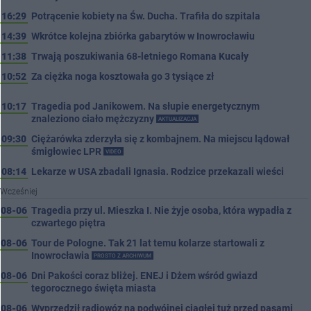
16:29
Potrącenie kobiety na Św. Ducha. Trafiła do szpitala
14:39
Wkrótce kolejna zbiórka gabarytów w Inowrocławiu
11:38
Trwają poszukiwania 68-letniego Romana Kucały
10:52
Za ciężka noga kosztowała go 3 tysiące zł
10:17
Tragedia pod Janikowem. Na słupie energetycznym
znaleziono ciało mężczyzny
AKTUALIZACJA
09:30
Ciężarówka zderzyła się z kombajnem. Na miejscu lądował
śmigłowiec LPR
VIDEO
08:14
Lekarze w USA zbadali Ignasia. Rodzice przekazali wieści
Wcześniej
08-06
Tragedia przy ul. Mieszka I. Nie żyje osoba, która wypadła z
czwartego piętra
08-06
Tour de Pologne. Tak 21 lat temu kolarze startowali z
Inowrocławia
PROSTO Z ARCHIWUM
08-06
Dni Pakości coraz bliżej. ENEJ i Dżem wśród gwiazd
tegorocznego święta miasta
08-06
Wyprzedził radiowóz na podwójnej ciągłej tuż przed pasami