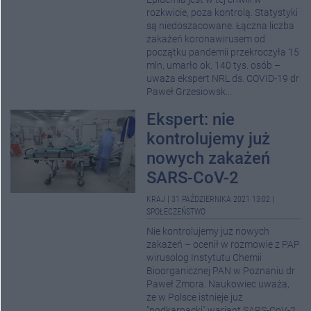
rozkwicie, poza kontrolą. Statystyki
są niedoszacowane. Łączna liczba
zakażeń koronawirusem od
początku pandemii przekroczyła 15
mln, umarło ok. 140 tys. osób –
uważa ekspert NRL ds. COVID-19 dr
Paweł Grzesiowsk...
Ekspert: nie
kontrolujemy już
nowych zakażeń
SARS-CoV-2
KRAJ
|
31 PAŹDZIERNIKA 2021 13:02
|
SPOŁECZEŃSTWO
Nie kontrolujemy już nowych
zakażeń – ocenił w rozmowie z PAP
wirusolog Instytutu Chemii
Bioorganicznej PAN w Poznaniu dr
Paweł Zmora. Naukowiec uważa,
że w Polsce istnieje już
"podkarpacki" wariant SARS-CoV-2.