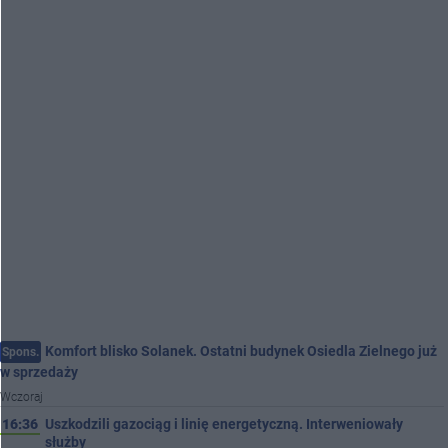
Komfort blisko Solanek. Ostatni budynek Osiedla Zielnego już
Spons.
w sprzedaży
Wczoraj
16:36
Uszkodzili gazociąg i linię energetyczną. Interweniowały
służby