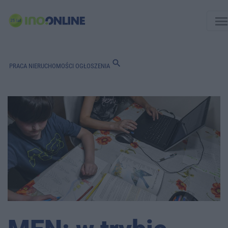
men
search
PRACA
NIERUCHOMOŚCI
OGŁOSZENIA