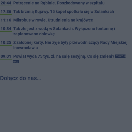
20:44
Potrącenie na Rąbinie. Poszkodowany w szpitalu
17:36
Tak brzmią Kujawy. 15 kapel spotkało się w Solankach
11:16
Mikrobus w rowie. Utrudnienia na krajówce
10:34
Tak źle jest z wodą w Solankach. Wyłączono fontannę i
zaplanowano dolewkę
10:25
Z żałobnej karty. Nie żyje były przewodniczący Rady Miejskiej
Inowrocławia
09:01
Powiat wyda 75 tys. zł. na salę sesyjną. Co się zmieni?
TYLKO U
NAS
Dołącz do nas…