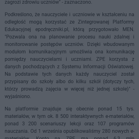
zagrozi zdrowiu uczniów" - zaznaczono.
Podkreślono, że nauczyciele i uczniowie w kształceniu na
odległość mogą korzystać ze Zintegrowanej Platformy
Edukacyjnej epodręczniki.pl, którą przygotowało MEN.
"Pozwala ona na planowanie procesu nauki zdalnej i
monitorowanie postępów uczniów. Dzięki wbudowanym
modułom komunikacyjnym umożliwia ona komunikację
pomiędzy nauczycielami i uczniami. ZPE korzysta z
danych pochodzących z Systemu Informacji Oświatowej.
Na podstawie tych danych każdy nauczyciel został
przypisany do szkoły albo do kilku szkół (dotyczy tych,
którzy prowadzą zajęcia w więcej niż jednej szkole)" -
wyjaśniono.
Na platformie znajduje się obecnie ponad 15 tys.
materiałów, w tym ok. 8 500 interaktywnych e-materiałów,
ponad 3 200 scenariuszy lekcji oraz 107 programów
nauczania. Od 1 września opublikowaliśmy 280 nowych e-
materiałów. Konto na ZPE ma ponad 6,3 mln