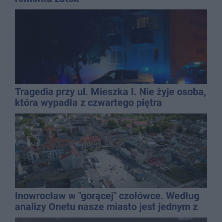
Tragedia przy ul. Mieszka I. Nie żyje osoba,
która wypadła z czwartego piętra
Inowrocław w "gorącej" czołówce. Według
analizy Onetu nasze miasto jest jednym z
najbardziej narażonych na upały