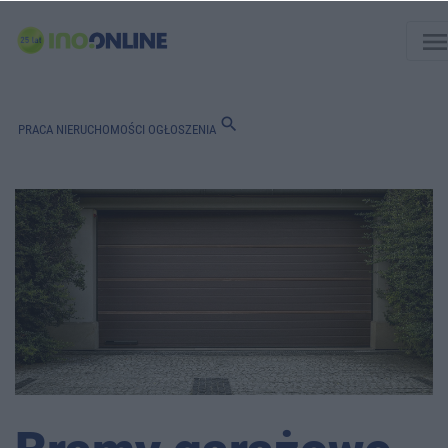
men
search
PRACA
NIERUCHOMOŚCI
OGŁOSZENIA