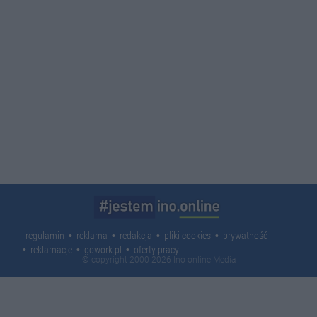
regulamin
reklama
redakcja
pliki cookies
prywatność
reklamacje
gowork.pl
oferty pracy
© copyright 2000-2026 Ino-online Media