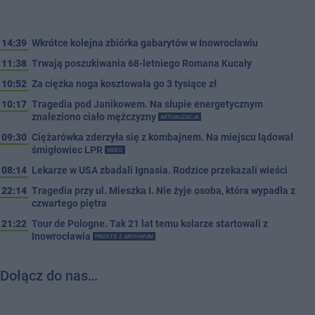
14:39
Wkrótce kolejna zbiórka gabarytów w Inowrocławiu
11:38
Trwają poszukiwania 68-letniego Romana Kucały
10:52
Za ciężka noga kosztowała go 3 tysiące zł
10:17
Tragedia pod Janikowem. Na słupie energetycznym
znaleziono ciało mężczyzny
AKTUALIZACJA
09:30
Ciężarówka zderzyła się z kombajnem. Na miejscu lądował
śmigłowiec LPR
VIDEO
08:14
Lekarze w USA zbadali Ignasia. Rodzice przekazali wieści
22:14
Tragedia przy ul. Mieszka I. Nie żyje osoba, która wypadła z
czwartego piętra
21:22
Tour de Pologne. Tak 21 lat temu kolarze startowali z
Inowrocławia
PROSTO Z ARCHIWUM
Dołącz do nas…