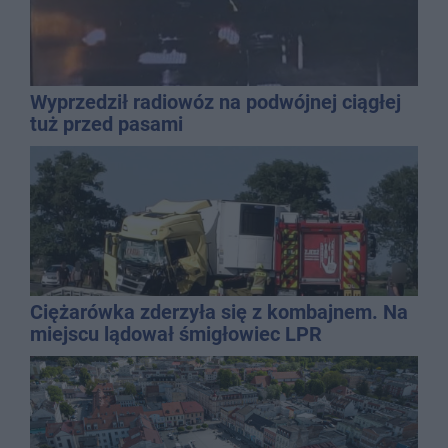
Wyprzedził radiowóz na podwójnej ciągłej
tuż przed pasami
Ciężarówka zderzyła się z kombajnem. Na
miejscu lądował śmigłowiec LPR