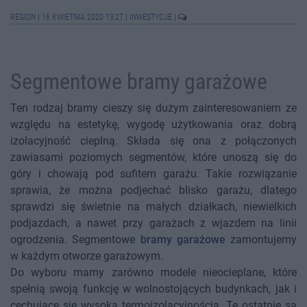
REGION
|
16 KWIETNIA 2020 13:27
|
INWESTYCJE
|
Segmentowe bramy garażowe
Ten rodzaj bramy cieszy się dużym zainteresowaniem ze
względu na estetykę, wygodę użytkowania oraz dobrą
izolacyjność cieplną. Składa się ona z połączonych
zawiasami poziomych segmentów, które unoszą się do
góry i chowają pod sufitem garażu. Takie rozwiązanie
sprawia, że można podjechać blisko garażu, dlatego
sprawdzi się świetnie na małych działkach, niewielkich
podjazdach, a nawet przy garażach z wjazdem na linii
ogrodzenia. Segmentowe
bramy garażowe
zamontujemy
w każdym otworze garażowym.
Do wyboru mamy zarówno modele nieocieplane, które
spełnią swoją funkcję w wolnostojących budynkach, jak i
cechujące się wysoką termoizolacyjnością. Te ostatnie są