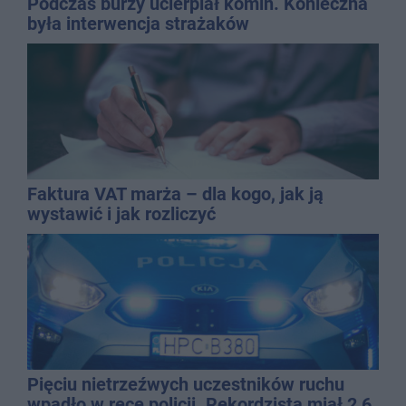
Podczas burzy ucierpiał komin. Konieczna
była interwencja strażaków
Faktura VAT marża – dla kogo, jak ją
wystawić i jak rozliczyć
Pięciu nietrzeźwych uczestników ruchu
wpadło w ręce policji. Rekordzista miał 2,6