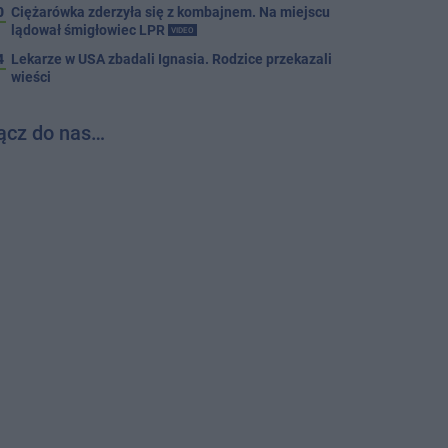
0
Ciężarówka zderzyła się z kombajnem. Na miejscu
lądował śmigłowiec LPR
VIDEO
4
Lekarze w USA zbadali Ignasia. Rodzice przekazali
wieści
ącz do nas…