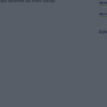
ć lekarstwa lub zrobić zakupy.
09:3
08:1
Doł