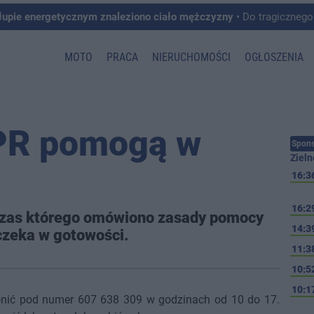
łupie energetycznym znaleziono ciało mężczyzny
• Do tragicznego zdarzenia doszło w 
MOTO
PRACA
NIERUCHOMOŚCI
OGŁOSZENIA
PR pomogą w
Spons
Zieln
16:3
16:2
dczas którego omówiono zasady pomocy
14:3
czeka w gotowości.
11:3
10:5
10:1
ić pod numer 607 638 309 w godzinach od 10 do 17.