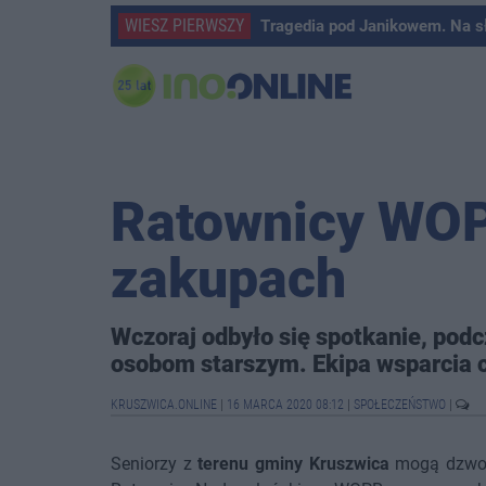
WIESZ PIERWSZY
Tragedia pod Janikowem. Na s
Ratownicy WO
zakupach
Wczoraj odbyło się spotkanie, po
osobom starszym. Ekipa wsparcia 
KRUSZWICA.ONLINE
|
16 MARCA 2020 08:12
|
SPOŁECZEŃSTWO
|
Seniorzy z
terenu gminy Kruszwica
mogą dzwon