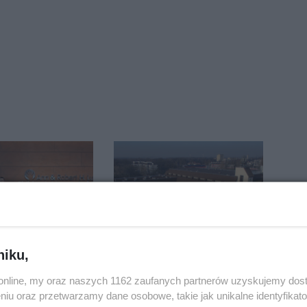
w USA zbadali
Hala się zmienia.
niku,
 Rodzice
Remont, nowe
o.online, my oraz naszych 1162 zaufanych partnerów uzyskujemy dos
i wieści
nagłośnienie, a przed
niu oraz przetwarzamy dane osobowe, takie jak unikalne identyfikat
wejściem stanie