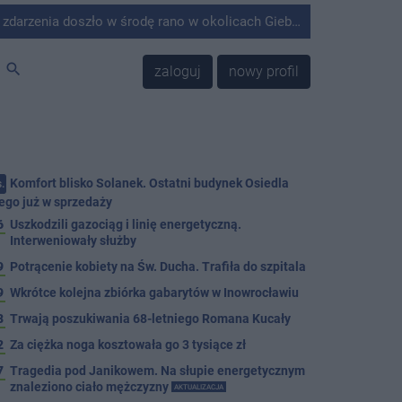
środę rano w okolicach Giebni koło Janikowa. Wówczas na słupie energetycznym odnaleziono ciało mężczyzny.
search
zaloguj
nowy profil
Komfort blisko Solanek. Ostatni budynek Osiedla
.
ego już w sprzedaży
6
Uszkodzili gazociąg i linię energetyczną.
Interweniowały służby
9
Potrącenie kobiety na Św. Ducha. Trafiła do szpitala
9
Wkrótce kolejna zbiórka gabarytów w Inowrocławiu
8
Trwają poszukiwania 68-letniego Romana Kucały
2
Za ciężka noga kosztowała go 3 tysiące zł
7
Tragedia pod Janikowem. Na słupie energetycznym
znaleziono ciało mężczyzny
AKTUALIZACJA