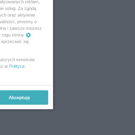
alizowanych reklam,
ie usług. Za zgodą
ych oraz aktywnie
watność, prosimy o
wolna i zawsze możesz
m rogu strony
.
sprzeciwić się
 naszych serwisów
esz w
Polityce
Akceptuję