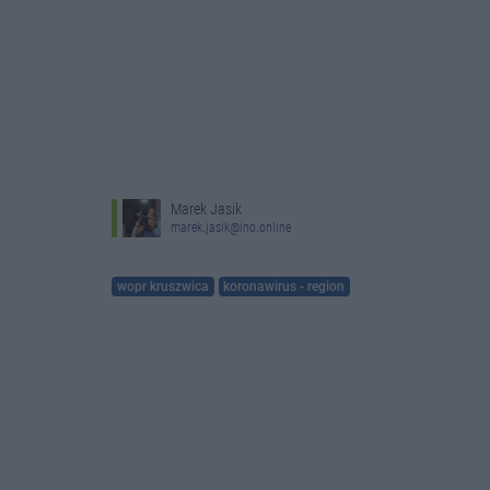
Marek Jasik
marek.jasik@ino.online
wopr kruszwica
koronawirus - region