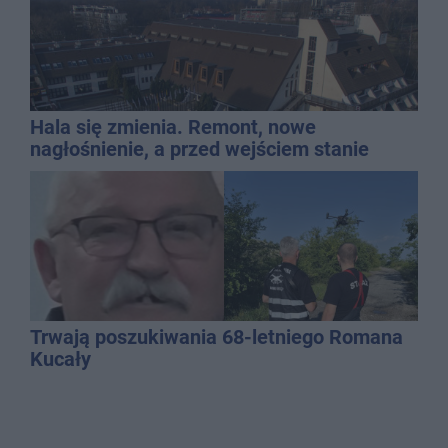
Hala się zmienia. Remont, nowe
nagłośnienie, a przed wejściem stanie
QEMETICA ARENA
Trwają poszukiwania 68-letniego Romana
Kucały