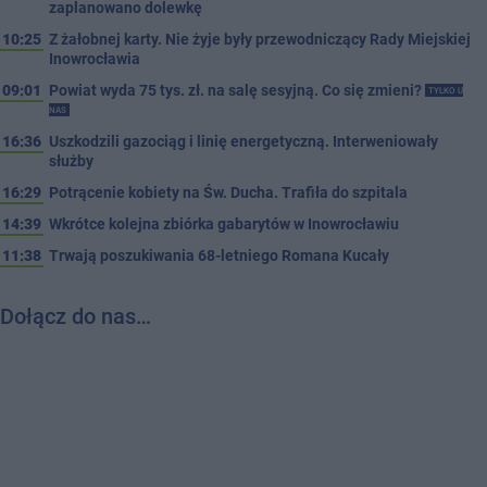
zaplanowano dolewkę
10:25
Z żałobnej karty. Nie żyje były przewodniczący Rady Miejskiej
Inowrocławia
09:01
Powiat wyda 75 tys. zł. na salę sesyjną. Co się zmieni?
TYLKO U
NAS
16:36
Uszkodzili gazociąg i linię energetyczną. Interweniowały
służby
16:29
Potrącenie kobiety na Św. Ducha. Trafiła do szpitala
14:39
Wkrótce kolejna zbiórka gabarytów w Inowrocławiu
11:38
Trwają poszukiwania 68-letniego Romana Kucały
Dołącz do nas…