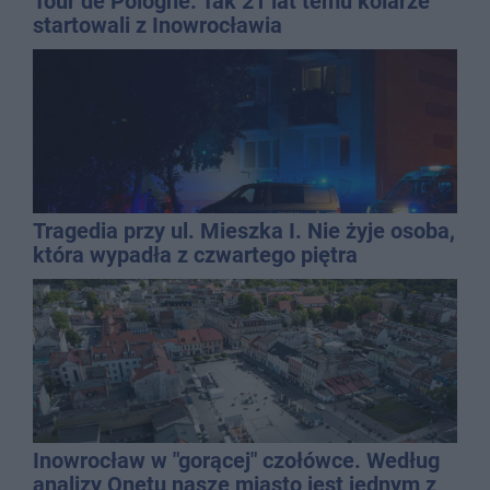
Tour de Pologne. Tak 21 lat temu kolarze
startowali z Inowrocławia
Tragedia przy ul. Mieszka I. Nie żyje osoba,
która wypadła z czwartego piętra
Inowrocław w "gorącej" czołówce. Według
analizy Onetu nasze miasto jest jednym z