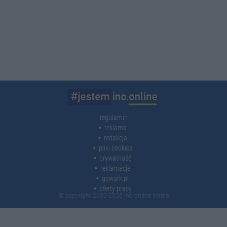
regulamin
reklama
redakcja
pliki cookies
prywatność
reklamacje
gowork.pl
oferty pracy
© copyright 2000-2026 Ino-online Media