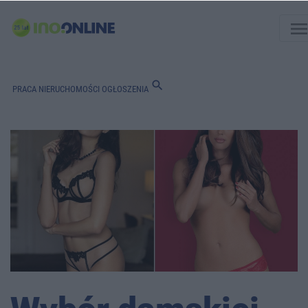
men
search
PRACA
NIERUCHOMOŚCI
OGŁOSZENIA