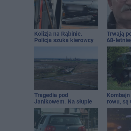
Kolizja na Rąbinie.
Trwają p
Policja szuka kierowcy
68-letni
Golfa
Kucały
Tragedia pod
Kombajn 
Janikowem. Na słupie
rowu, są 
energetycznym
znaleziono ciało
mężczyzny