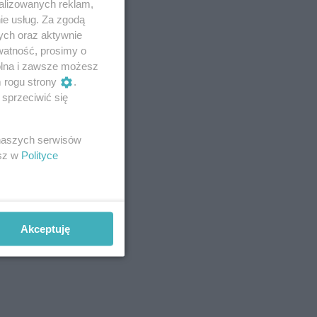
alizowanych reklam,
ie usług. Za zgodą
ych oraz aktywnie
watność, prosimy o
wolna i zawsze możesz
m rogu strony
.
sprzeciwić się
 naszych serwisów
esz w
Polityce
Akceptuję