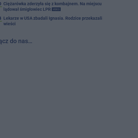
0
Ciężarówka zderzyła się z kombajnem. Na miejscu
lądował śmigłowiec LPR
VIDEO
4
Lekarze w USA zbadali Ignasia. Rodzice przekazali
wieści
ącz do nas…