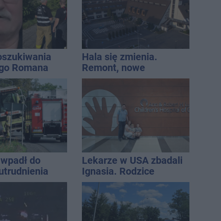
oszukiwania
Hala się zmienia.
ego Romana
Remont, nowe
nagłośnienie, a przed
wejściem stanie
QEMETICA ARENA
wpadł do
Lekarze w USA zbadali
utrudnienia
Ignasia. Rodzice
przekazali wieści