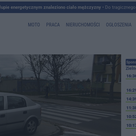
łupie energetycznym znaleziono ciało mężczyzny
• Do tragicznego zdarzenia doszło w 
MOTO
PRACA
NIERUCHOMOŚCI
OGŁOSZENIA
Spons
Zieln
16:3
16:2
14:3
11:3
10:5
10:1