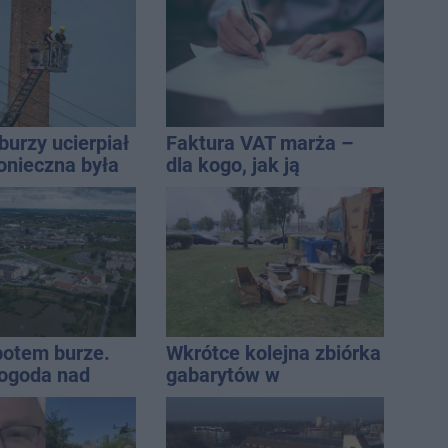
burzy ucierpiał
Faktura VAT marża –
onieczna była
dla kogo, jak ją
cja strażaków
wystawić i jak rozliczyć
 potem burze.
Wkrótce kolejna zbiórka
ogoda nad
gabarytów w
regionem
Inowrocławiu