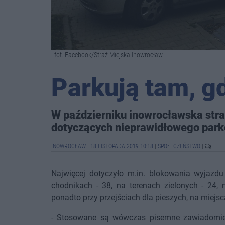
| fot. Facebook/Straż Miejska Inowrocław
Parkują tam, g
W październiku inowrocławska str
dotyczących nieprawidłowego park
INOWROCŁAW
|
18 LISTOPADA 2019 10:18
|
SPOŁECZEŃSTWO
|
Najwięcej dotyczyło m.in. blokowania wyjazdu
chodnikach - 38, na terenach zielonych - 24,
ponadto przy przejściach dla pieszych, na miejs
- Stosowane są wówczas pisemne zawiadomien