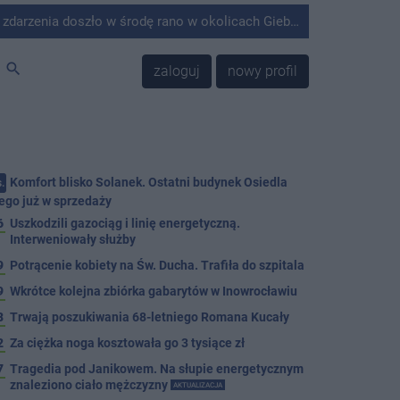
środę rano w okolicach Giebni koło Janikowa. Wówczas na słupie energetycznym odnaleziono ciało mężczyzny.
search
zaloguj
nowy profil
Komfort blisko Solanek. Ostatni budynek Osiedla
.
ego już w sprzedaży
6
Uszkodzili gazociąg i linię energetyczną.
Interweniowały służby
9
Potrącenie kobiety na Św. Ducha. Trafiła do szpitala
9
Wkrótce kolejna zbiórka gabarytów w Inowrocławiu
8
Trwają poszukiwania 68-letniego Romana Kucały
2
Za ciężka noga kosztowała go 3 tysiące zł
7
Tragedia pod Janikowem. Na słupie energetycznym
znaleziono ciało mężczyzny
AKTUALIZACJA