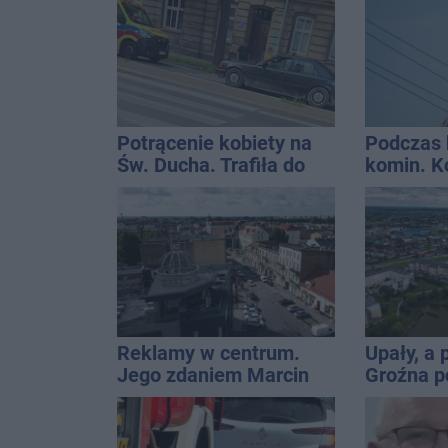
Potrącenie kobiety na
Podczas 
Św. Ducha. Trafiła do
komin. K
szpitala
interwen
Reklamy w centrum.
Upały, a
Jego zdaniem Marcin
Groźna p
Wroński jest w błędzie
naszym 
[akt.]