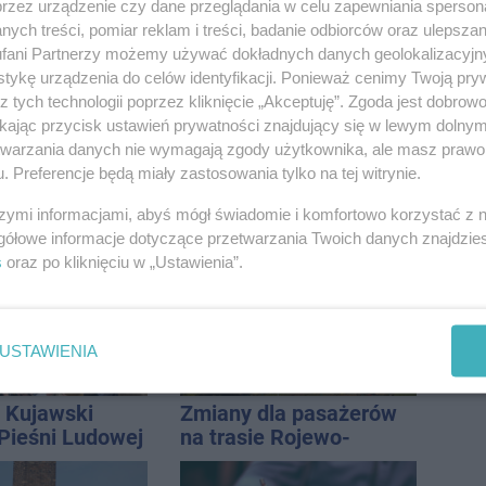
remontu zatok
przez urządzenie czy dane przeglądania w celu zapewniania sperson
ych treści, pomiar reklam i treści, badanie odbiorców oraz ulepszan
fani Partnerzy możemy używać dokładnych danych geolokalizacyjn
tykę urządzenia do celów identyfikacji. Ponieważ cenimy Twoją pry
z tych technologii poprzez kliknięcie „Akceptuję”. Zgoda jest dobro
ikając przycisk ustawień prywatności znajdujący się w lewym dolny
etwarzania danych nie wymagają zgody użytkownika, ale masz prawo 
. Preferencje będą miały zastosowania tylko na tej witrynie.
ietrzeźwych
ENEJ i Dżem wśród
ków ruchu
gwiazd tegorocznego
szymi informacjami, abyś mógł świadomie i komfortowo korzystać z
ręce policji.
święta miasta
gółowe informacje dotyczące przetwarzania Twoich danych znajdzi
ta miał 2,6
s
oraz po kliknięciu w „Ustawienia”.
USTAWIENIA
 Kujawski
Zmiany dla pasażerów
 Pieśni Ludowej
na trasie Rojewo-
Inowrocław