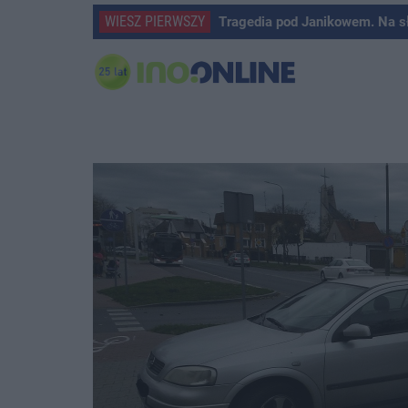
WIESZ PIERWSZY
Tragedia pod Janikowem. Na s