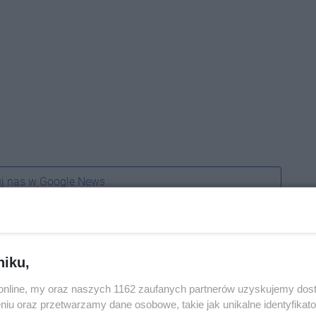
j nas w Google News
niku,
o.online, my oraz naszych 1162 zaufanych partnerów uzyskujemy dos
niu oraz przetwarzamy dane osobowe, takie jak unikalne identyfikat