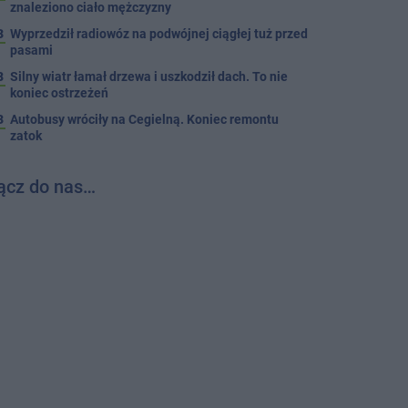
znaleziono ciało mężczyzny
3
Wyprzedził radiowóz na podwójnej ciągłej tuż przed
pasami
8
Silny wiatr łamał drzewa i uszkodził dach. To nie
koniec ostrzeżeń
3
Autobusy wróciły na Cegielną. Koniec remontu
zatok
ącz do nas…