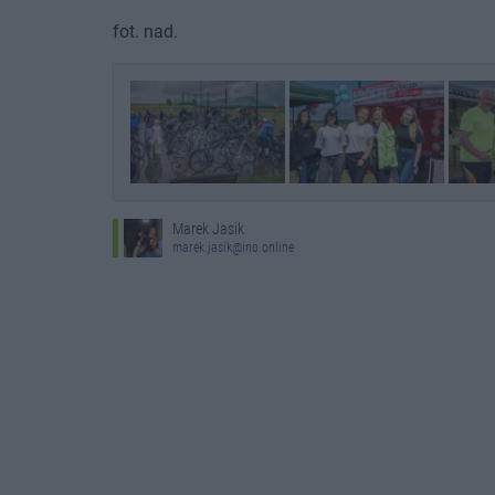
fot. nad.
Marek Jasik
marek.jasik@ino.online