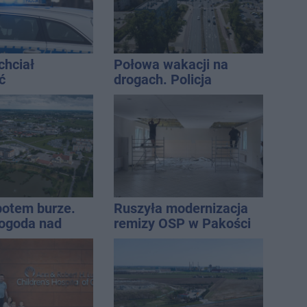
chciał
Połowa wakacji na
ć
drogach. Policja
ści. Stracił
podsumowała lipiec
tys. zł
 potem burze.
Ruszyła modernizacja
ogoda nad
remizy OSP w Pakości
regionem