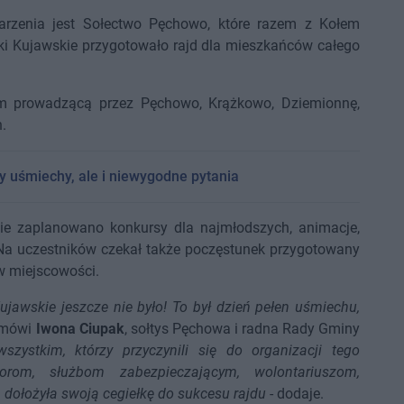
rzenia jest Sołectwo Pęchowo, które razem z Kołem
i Kujawskie przygotowało rajd dla mieszkańców całego
 km prowadzącą przez Pęchowo, Krążkowo, Dziemionnę,
.
ły uśmiechy, ale i niewygodne pytania
ie zaplanowano konkursy dla najmłodszych, animacje,
Na uczestników czekał także poczęstunek przygotowany
 miejscowości.
ujawskie jeszcze nie było! To był dzień pełen uśmiechu,
 mówi
Iwona Ciupak
, sołtys Pęchowa i radna Rady Gminy
szystkim, którzy przyczynili się do organizacji tego
orom, służbom zabezpieczającym, wolontariuszom,
dołożyła swoją cegiełkę do sukcesu rajdu
- dodaje.