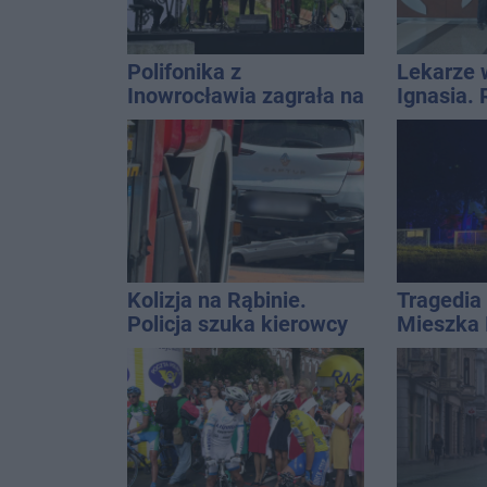
Polifonika z
Lekarze 
Inowrocławia zagrała na
Ignasia.
Harendzie. Muzyczny
przekazal
hołd dla Jana
Kasprowicza
Kolizja na Rąbinie.
Tragedia 
Policja szuka kierowcy
Mieszka I
Golfa
osoba, k
czwarteg