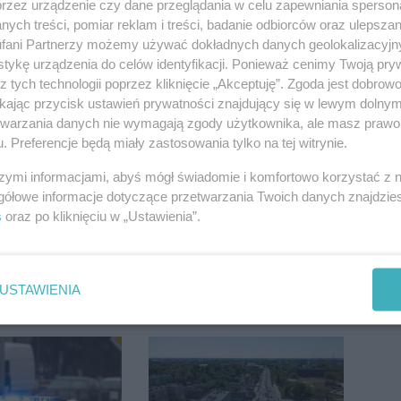
przez urządzenie czy dane przeglądania w celu zapewniania sperson
ych treści, pomiar reklam i treści, badanie odbiorców oraz ulepszan
fani Partnerzy możemy używać dokładnych danych geolokalizacyjn
tykę urządzenia do celów identyfikacji. Ponieważ cenimy Twoją pry
z tych technologii poprzez kliknięcie „Akceptuję”. Zgoda jest dobro
ikając przycisk ustawień prywatności znajdujący się w lewym dolny
etwarzania danych nie wymagają zgody użytkownika, ale masz prawo 
. Preferencje będą miały zastosowania tylko na tej witrynie.
szymi informacjami, abyś mógł świadomie i komfortowo korzystać z
gółowe informacje dotyczące przetwarzania Twoich danych znajdzi
s
oraz po kliknięciu w „Ustawienia”.
USTAWIENIA
acji z tej
Dlaczego sauny, a nie
ji miasto wraca
boiska dla dzieci?
u
Ratusz odpowiada