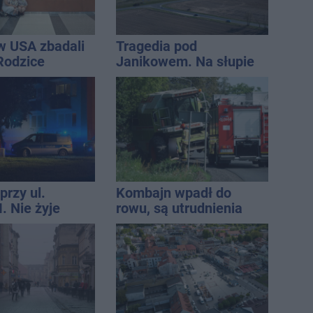
w USA zbadali
Tragedia pod
 Rodzice
Janikowem. Na słupie
i wieści
energetycznym
znaleziono ciało
mężczyzny
przy ul.
Kombajn wpadł do
. Nie żyje
rowu, są utrudnienia
tóra wypadła z
o piętra