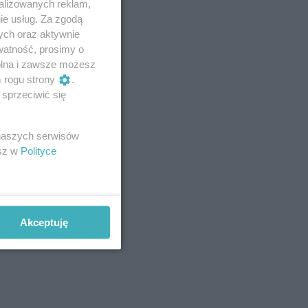
alizowanych reklam,
ie usług. Za zgodą
ych oraz aktywnie
watność, prosimy o
wolna i zawsze możesz
m rogu strony
.
sprzeciwić się
 naszych serwisów
esz w
Polityce
Akceptuję