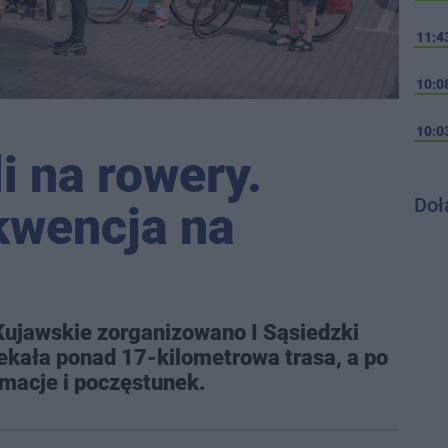
11:4
10:0
10:0
i na rowery.
Doł
kwencja na
 Kujawskie zorganizowano I Sąsiedzki
ekała ponad 17-kilometrowa trasa, a po
imacje i poczęstunek.