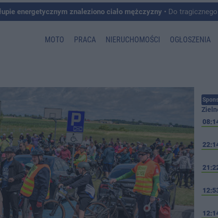
łupie energetycznym znaleziono ciało mężczyzny
• Do tragicznego zdarzenia doszło w 
MOTO
PRACA
NIERUCHOMOŚCI
OGŁOSZENIA
Spons
Zieln
08:1
22:1
21:2
12:5
12:1