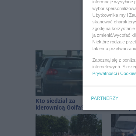
informacje wysyłane 
wybór spersonalizowan
Użytkownika my i Zau
skanować charakterys
zgodę na korzystanie 
ją zmienić/wycofać kl
Niektóre rodzaje prz
takiemu przetwarzaniu
Zapoznaj się z poniż
internetowych. Szcze
Prywatności
i
Cookie
PARTNERZY
Kto siedział za
Po rezygn
kierownicą Golfa?
inwestyc
Kierowca zbiegł po
do temat
kolizji