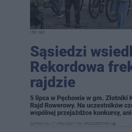
| fot. nad.
Sąsiedzi wsiedl
Rekordowa fre
rajdzie
5 lipca w Pęchowie w gm. Złotniki
Rajd Rowerowy. Na uczestników cz
wspólnej przejażdżce konkursy, an
ZŁOTNIKI KUJ.
|
7 LIPCA 2026 11:54
|
SPOŁECZEŃSTWO
|