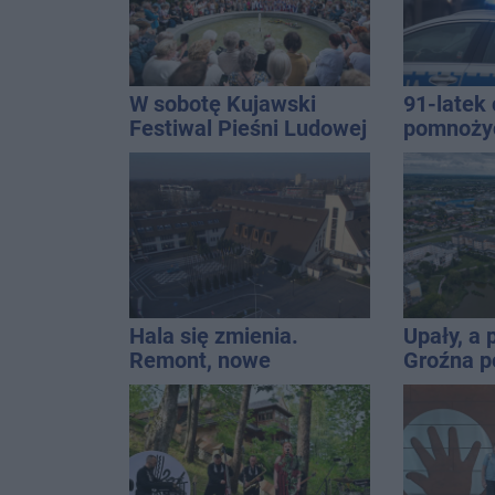
W sobotę Kujawski
91-latek 
Festiwal Pieśni Ludowej
pomnoży
oszczędno
ponad 10 
Hala się zmienia.
Upały, a
Remont, nowe
Groźna p
nagłośnienie, a przed
naszym 
wejściem stanie
QEMETICA ARENA