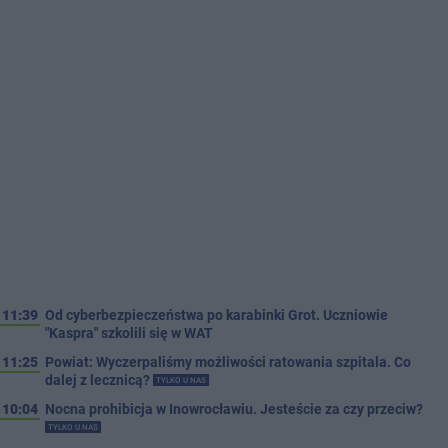
11:39
Od cyberbezpieczeństwa po karabinki Grot. Uczniowie
"Kaspra" szkolili się w WAT
11:25
Powiat: Wyczerpaliśmy możliwości ratowania szpitala. Co
dalej z lecznicą?
TYLKO U NAS
10:04
Nocna prohibicja w Inowrocławiu. Jesteście za czy przeciw?
TYLKO U NAS