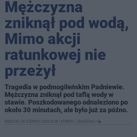
Mężczyzna
zniknął pod wodą,
Mimo akcji
ratunkowej nie
przeżył
Tragedia w podmogileńskim Padniewie.
Mężczyzna zniknął pod taflą wody w
stawie. Poszkodowanego odnaleziono po
około 30 minutach, ale było już za późno.
MOGILNO
|
26 CZERWCA 2026 20:28
|
WYPADKI I ZDARZENIA
|