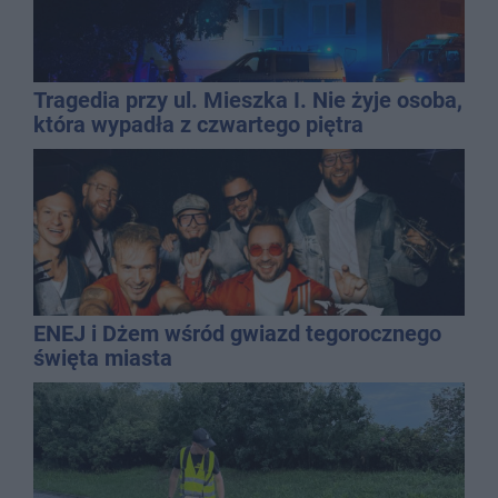
Tragedia przy ul. Mieszka I. Nie żyje osoba,
która wypadła z czwartego piętra
ENEJ i Dżem wśród gwiazd tegorocznego
święta miasta