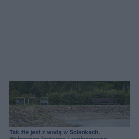
Tak źle jest z wodą w Solankach.
Wyłączono fontannę i zaplanowano