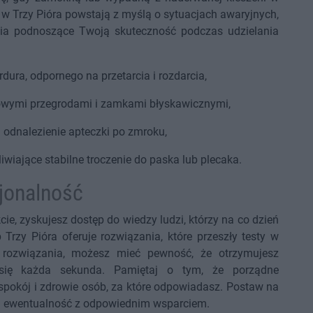
 w Trzy Pióra powstają z myślą o sytuacjach awaryjnych,
ania podnoszące Twoją skuteczność podczas udzielania
ura, odpornego na przetarcia i rozdarcia,
tkowymi przegrodami i zamkami błyskawicznymi,
 odnalezienie apteczki po zmroku,
iające stabilne troczenie do paska lub plecaka.
cjonalność
e, zyskujesz dostęp do wiedzy ludzi, którzy na co dzień
Trzy Pióra oferuje rozwiązania, które przeszły testy w
e rozwiązania, możesz mieć pewność, że otrzymujesz
 się każda sekunda. Pamiętaj o tym, że porządne
spokój i zdrowie osób, za które odpowiadasz. Postaw na
dą ewentualność z odpowiednim wsparciem.