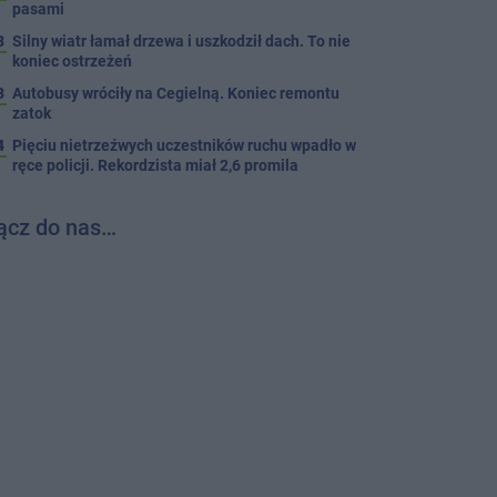
pasami
8
Silny wiatr łamał drzewa i uszkodził dach. To nie
koniec ostrzeżeń
3
Autobusy wróciły na Cegielną. Koniec remontu
zatok
4
Pięciu nietrzeźwych uczestników ruchu wpadło w
ręce policji. Rekordzista miał 2,6 promila
ącz do nas…