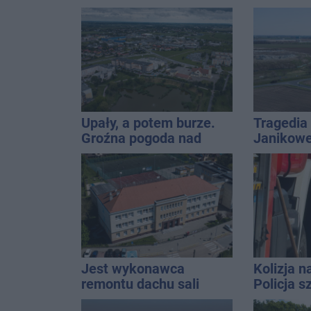
Harendzie. Muzyczny
każdym w 
hołd dla Jana
Kasprowicza
Upały, a potem burze.
Tragedia
Groźna pogoda nad
Janikowe
naszym regionem
energet
znalezion
mężczyz
Jest wykonawca
Kolizja n
remontu dachu sali
Policja 
gimastycznej
Golfa