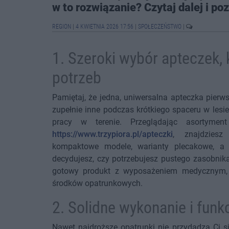
w to rozwiązanie? Czytaj dalej i p
REGION
|
4 KWIETNIA 2026 17:56
|
SPOŁECZEŃSTWO
|
1. Szeroki wybór apteczek,
potrzeb
Pamiętaj, że jedna, uniwersalna apteczka pierw
zupełnie inne podczas krótkiego spaceru w lesi
pracy w terenie. Przeglądając asortymen
https://www.trzypiora.pl/apteczki
, znajdziesz
kompaktowe modele, warianty plecakowe, a
decydujesz, czy potrzebujesz pustego zasobnik
gotowy produkt z wyposażeniem medycznym,
środków opatrunkowych.
2. Solidne wykonanie i funk
Nawet najdroższe opatrunki nie przydadzą Ci 