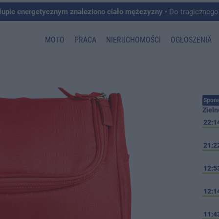
łupie energetycznym znaleziono ciało mężczyzny
• Do tragicznego zdarzenia doszło w 
MOTO
PRACA
NIERUCHOMOŚCI
OGŁOSZENIA
Spons
Zieln
22:1
21:2
12:5
12:1
11:4