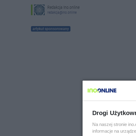
Redakcja Ino.online
redakcja@ino.online
artykuł sponsorowany
Drogi Użytkow
Na naszej stronie in
informacje na urządze