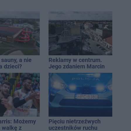
sauny, a nie
Reklamy w centrum.
a dzieci?
Jego zdaniem Marcin
dpowiada
Wroński jest w błędzie
[akt.]
Harris: Możemy
Pięciu nietrzeźwych
 walkę z
uczestników ruchu