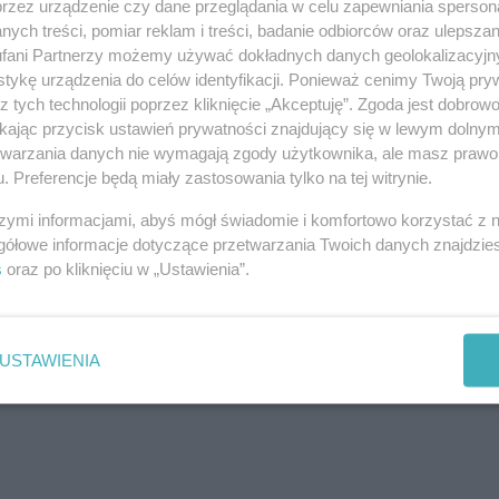
przez urządzenie czy dane przeglądania w celu zapewniania sperson
ych treści, pomiar reklam i treści, badanie odbiorców oraz ulepszan
fani Partnerzy możemy używać dokładnych danych geolokalizacyjn
tykę urządzenia do celów identyfikacji. Ponieważ cenimy Twoją pry
z tych technologii poprzez kliknięcie „Akceptuję”. Zgoda jest dobro
ikając przycisk ustawień prywatności znajdujący się w lewym dolny
j nas w Google News
etwarzania danych nie wymagają zgody użytkownika, ale masz prawo 
. Preferencje będą miały zastosowania tylko na tej witrynie.
szymi informacjami, abyś mógł świadomie i komfortowo korzystać z
gółowe informacje dotyczące przetwarzania Twoich danych znajdzi
s
oraz po kliknięciu w „Ustawienia”.
USTAWIENIA