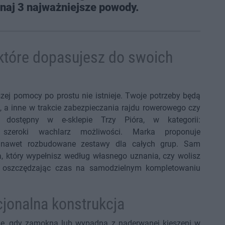
oznaj 3 najważniejsze powody.
 które dopasujesz do swoich
szej pomocy po prostu nie istnieje. Twoje potrzeby będą
e, a inne w trakcie zabezpieczania rajdu rowerowego czy
t dostępny w e-sklepie Trzy Pióra, w kategorii:
 szeroki wachlarz możliwości. Marka proponuje
 nawet rozbudowane zestawy dla całych grup. Sam
a, który wypełnisz według własnego uznania, czy wolisz
 oszczędzając czas na samodzielnym kompletowaniu
cjonalna konstrukcja
się, gdy zamokną lub wypadną z naderwanej kieszeni w