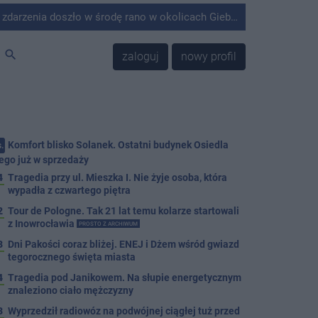
środę rano w okolicach Giebni koło Janikowa. Wówczas na słupie energetycznym odnaleziono ciało mężczyzny.
search
zaloguj
nowy profil
Komfort blisko Solanek. Ostatni budynek Osiedla
.
ego już w sprzedaży
4
Tragedia przy ul. Mieszka I. Nie żyje osoba, która
wypadła z czwartego piętra
2
Tour de Pologne. Tak 21 lat temu kolarze startowali
z Inowrocławia
PROSTO Z ARCHIWUM
3
Dni Pakości coraz bliżej. ENEJ i Dżem wśród gwiazd
tegorocznego święta miasta
4
Tragedia pod Janikowem. Na słupie energetycznym
znaleziono ciało mężczyzny
3
Wyprzedził radiowóz na podwójnej ciągłej tuż przed