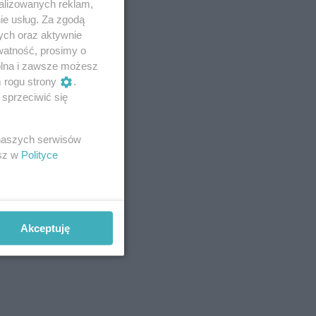
alizowanych reklam,
ie usług. Za zgodą
ych oraz aktywnie
watność, prosimy o
wolna i zawsze możesz
m rogu strony
.
sprzeciwić się
 naszych serwisów
esz w
Polityce
Akceptuję