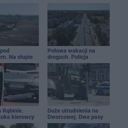
tej lidze
wpadło w ręce policji.
Rekordzista miał 2,6
promila
 pod
Połowa wakacji na
m. Na słupie
drogach. Policja
ycznym
podsumowała lipiec
o ciało
ny
a Rąbinie.
Duże utrudnienia na
szuka kierowcy
Dworcowej. Dwa pasy
blokowała przyczepa od