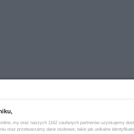
niku,
o.online, my oraz naszych 1162 zaufanych partnerów uzyskujemy dos
niu oraz przetwarzamy dane osobowe, takie jak unikalne identyfikat