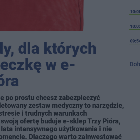
10:0
10:0
09:5
y, dla których
teczkę w e-
Doł
óra
e po prostu chcesz zabezpieczyć
towany zestaw medyczny to narzędzie,
stresie i trudnych warunkach
woją ofertę buduje e-sklep Trzy Pióra,
a lata intensywnego użytkowania i nie
omencie. Dlaczego warto zainwestować