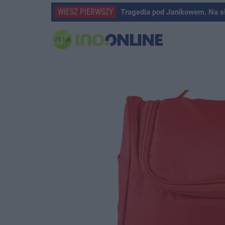
WIESZ PIERWSZY
Tragedia pod Janikowem. Na s