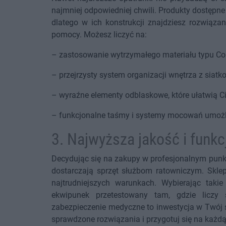
najmniej odpowiedniej chwili. Produkty dostępne
dlatego w ich konstrukcji znajdziesz rozwiąz
pomocy. Możesz liczyć na:
– zastosowanie wytrzymałego materiału typu Cord
– przejrzysty system organizacji wnętrza z sia
– wyraźne elementy odblaskowe, które ułatwią Ci
– funkcjonalne taśmy i systemy mocowań umożliw
3. Najwyższa jakość i funk
Decydując się na zakupy w profesjonalnym punkci
dostarczają sprzęt służbom ratowniczym. Sklep 
najtrudniejszych warunkach. Wybierając taki
ekwipunek przetestowany tam, gdzie liczy
zabezpieczenie medyczne to inwestycja w Twój 
sprawdzone rozwiązania i przygotuj się na każ