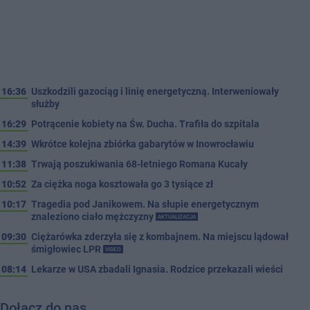
16:36
Uszkodzili gazociąg i linię energetyczną. Interweniowały
służby
16:29
Potrącenie kobiety na Św. Ducha. Trafiła do szpitala
14:39
Wkrótce kolejna zbiórka gabarytów w Inowrocławiu
11:38
Trwają poszukiwania 68-letniego Romana Kucały
10:52
Za ciężka noga kosztowała go 3 tysiące zł
10:17
Tragedia pod Janikowem. Na słupie energetycznym
znaleziono ciało mężczyzny
AKTUALIZACJA
09:30
Ciężarówka zderzyła się z kombajnem. Na miejscu lądował
śmigłowiec LPR
VIDEO
08:14
Lekarze w USA zbadali Ignasia. Rodzice przekazali wieści
Dołącz do nas…