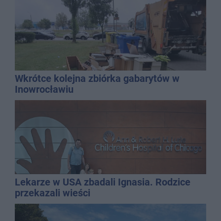
Wkrótce kolejna zbiórka gabarytów w
Inowrocławiu
Lekarze w USA zbadali Ignasia. Rodzice
przekazali wieści