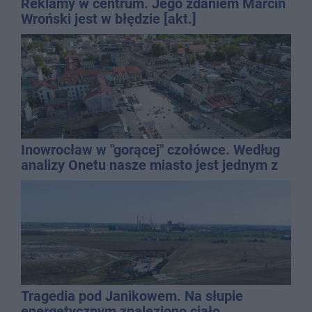
Reklamy w centrum. Jego zdaniem Marcin
Wroński jest w błędzie [akt.]
Inowrocław w "gorącej" czołówce. Według
analizy Onetu nasze miasto jest jednym z
najbardziej narażonych na upały
Tragedia pod Janikowem. Na słupie
energetycznym znaleziono ciało