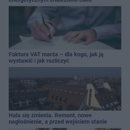
mężczyzny
Faktura VAT marża – dla kogo, jak ją
wystawić i jak rozliczyć
Hala się zmienia. Remont, nowe
nagłośnienie, a przed wejściem stanie
QEMETICA ARENA