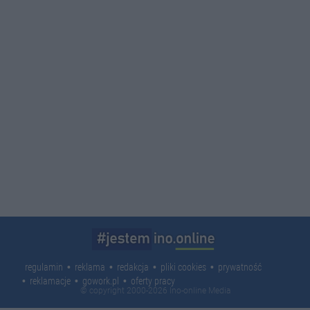
regulamin
reklama
redakcja
pliki cookies
prywatność
reklamacje
gowork.pl
oferty pracy
© copyright 2000-2026 Ino-online Media