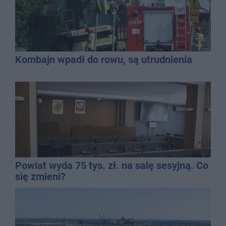
Kombajn wpadł do rowu, są utrudnienia
Powiat wyda 75 tys. zł. na salę sesyjną. Co
się zmieni?