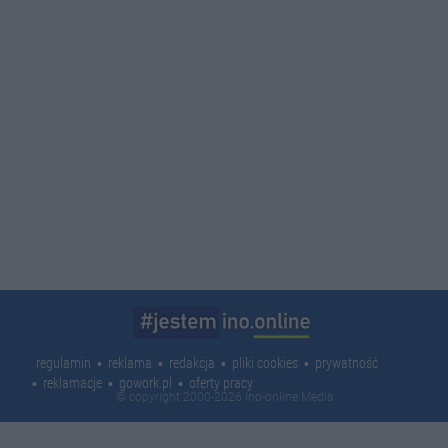
regulamin
reklama
redakcja
pliki cookies
prywatność
reklamacje
gowork.pl
oferty pracy
© copyright 2000-2026 Ino-online Media