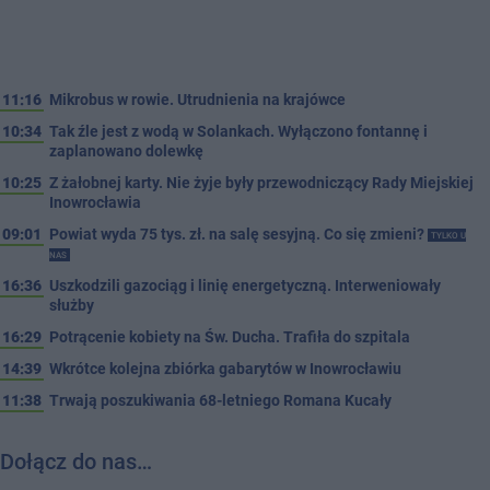
11:16
Mikrobus w rowie. Utrudnienia na krajówce
10:34
Tak źle jest z wodą w Solankach. Wyłączono fontannę i
zaplanowano dolewkę
10:25
Z żałobnej karty. Nie żyje były przewodniczący Rady Miejskiej
Inowrocławia
09:01
Powiat wyda 75 tys. zł. na salę sesyjną. Co się zmieni?
TYLKO U
NAS
16:36
Uszkodzili gazociąg i linię energetyczną. Interweniowały
służby
16:29
Potrącenie kobiety na Św. Ducha. Trafiła do szpitala
14:39
Wkrótce kolejna zbiórka gabarytów w Inowrocławiu
11:38
Trwają poszukiwania 68-letniego Romana Kucały
Dołącz do nas…