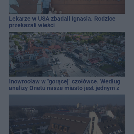
Lekarze w USA zbadali Ignasia. Rodzice
przekazali wieści
Inowrocław w "gorącej" czołówce. Według
analizy Onetu nasze miasto jest jednym z
najbardziej narażonych na upały