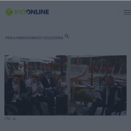
men
search
PRACA
NIERUCHOMOŚCI
OGŁOSZENIA
| fot. JL