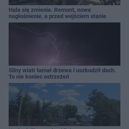
Hala się zmienia. Remont, nowe
nagłośnienie, a przed wejściem stanie
QEMETICA ARENA
Silny wiatr łamał drzewa i uszkodził dach.
To nie koniec ostrzeżeń