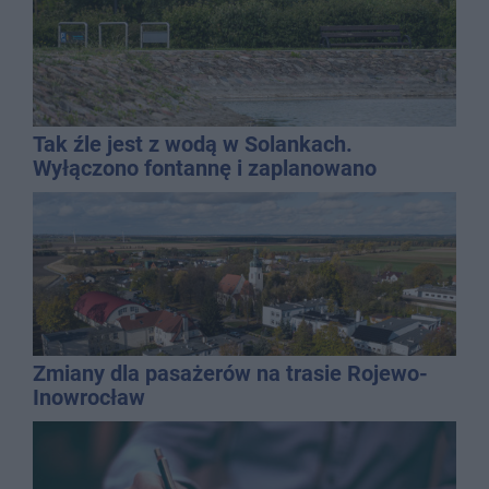
Tak źle jest z wodą w Solankach.
Wyłączono fontannę i zaplanowano
dolewkę
Zmiany dla pasażerów na trasie Rojewo-
Inowrocław