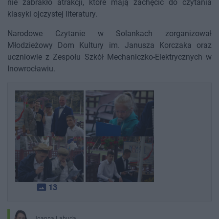
nie zabrakło atrakcji, które mają zachęcić do czytania
klasyki ojczystej literatury.
Narodowe Czytanie w Solankach zorganizował
Młodzieżowy Dom Kultury im. Janusza Korczaka oraz
uczniowie z Zespołu Szkół Mechaniczko-Elektrycznych w
Inowrocławiu.
photo_size_select_actual
13
Joanna Labuda