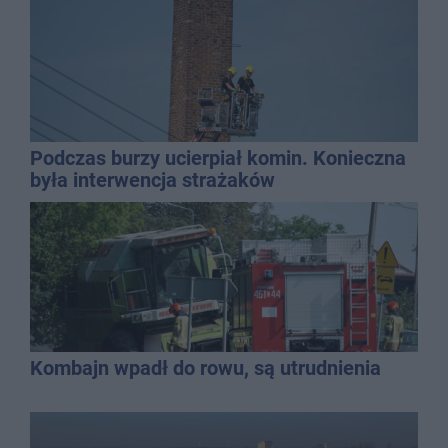
Podczas burzy ucierpiał komin. Konieczna
była interwencja strażaków
Kombajn wpadł do rowu, są utrudnienia