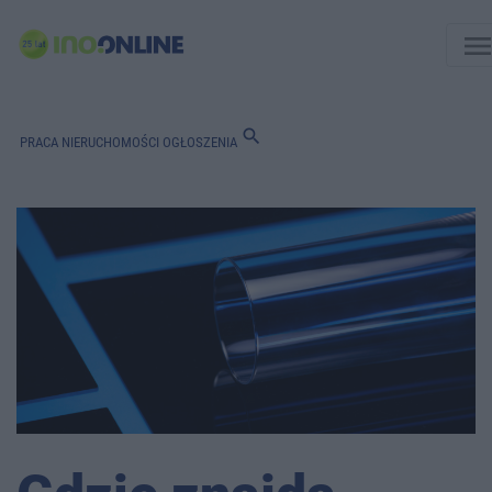
men
search
PRACA
NIERUCHOMOŚCI
OGŁOSZENIA