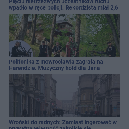
Pięciu nietrzeźwych uczestników ruchu
wpadło w ręce policji. Rekordzista miał 2,6
promila
Polifonika z Inowrocławia zagrała na
Harendzie. Muzyczny hołd dla Jana
Kasprowicza
Wroński do radnych: Zamiast ingerować w
prywatną własność zajmijcie się