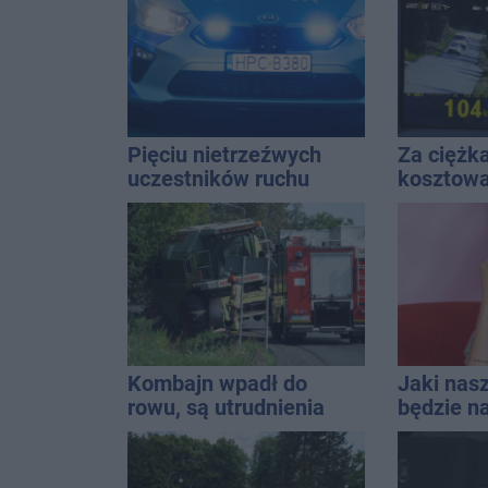
Pięciu nietrzeźwych
Za ciężk
uczestników ruchu
kosztował
wpadło w ręce policji.
Do tego 
Rekordzista miał 2,6
promila
Kombajn wpadł do
Jaki nas
rowu, są utrudnienia
będzie na
uniwersa
które pas
stylizacji