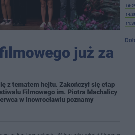
16:2
14:3
11:3
Doł
 filmowego już za
się z tematem hejtu. Zakończył się etap
stiwalu Filmowego im. Piotra Machalicy
zerwca w Inowrocławiu poznamy
owa nr 6 w Inowrocławiu. W tym roku młodzi filmowcy