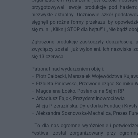
przygotowywali swoje produkcje pod hasłem: 
niezwykle aktualny. Uczniowie szkół podstaw
sięgnęli po różne formy przekazu, by opowiedzi
się m.in. „Kliknij STOP dla hejtu!” i „Nie bądź obo
Zgłoszone produkcje zaskoczyły dojrzałością, 
zwycięzcy zostali już wyłonieni. Ich nazwiska z
się 13 czerwca.
Patronat nad wydarzeniem objęli:
– Piotr Całbecki, Marszałek Województwa Kuja
– Elżbieta Piniewska, Przewodnicząca Sejmiku
– Magdalena Łośko, Posłanka na Sejm RP
– Arkadiusz Fajok, Prezydent Inowrocławia
– Alicja Przerazińska, Dyrektorka Fundacji Kryst
– Aleksandra Sosnowska-Machalica, Prezes Funda
- To dla nas ogromne wyróżnienie i potwierdzen
Festiwal został zorganizowany przy ogromny