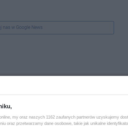
j nas w Google News
niku,
o.online, my oraz naszych 1162 zaufanych partnerów uzyskujemy dos
niu oraz przetwarzamy dane osobowe, takie jak unikalne identyfikat