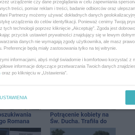
przez urządzenie czy dane przeglądania w celu zapewniania sperson
ych treści, pomiar reklam i treści, badanie odbiorców oraz ulepszan
fani Partnerzy możemy używać dokładnych danych geolokalizacyjn
tykę urządzenia do celów identyfikacji. Ponieważ cenimy Twoją pry
z tych technologii poprzez kliknięcie „Akceptuję”. Zgoda jest dobro
ikając przycisk ustawień prywatności znajdujący się w lewym dolny
etwarzania danych nie wymagają zgody użytkownika, ale masz prawo 
. Preferencje będą miały zastosowania tylko na tej witrynie.
ił radiowóz na
ENEJ i Dżem wśród
 ciągłej tuż
gwiazd tegorocznego
szymi informacjami, abyś mógł świadomie i komfortowo korzystać z
sami
święta miasta
gółowe informacje dotyczące przetwarzania Twoich danych znajdzi
s
oraz po kliknięciu w „Ustawienia”.
USTAWIENIA
oszukiwania
Potrącenie kobiety na
ego Romana
Św. Ducha. Trafiła do
szpitala