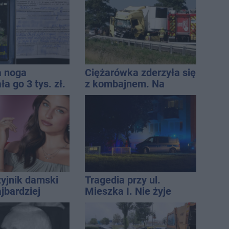
a noga
Ciężarówka zderzyła się
a go 3 tys. zł.
z kombajnem. Na
13 punktów
miejscu lądował
śmigłowiec LPR
zyjnik damski
Tragedia przy ul.
jbardziej
Mieszka I. Nie żyje
lny? Modele,
osoba, która wypadła z
ują do wielu
czwartego piętra