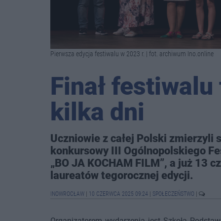
Pierwsza edycja festiwalu w 2023 r. | fot. archiwum Ino.online
Finał festiwalu
kilka dni
Uczniowie z całej Polski zmierzyli 
konkursowy III Ogólnopolskiego Fe
„BO JA KOCHAM FILM”, a już 13 c
laureatów tegorocznej edycji.
INOWROCŁAW
|
10 CZERWCA 2025 09:24
|
SPOŁECZEŃSTWO
|
Organizatorem wydarzenia jest Szkoła Podstaw