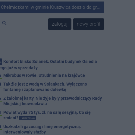
minie Kruszwica doszło do groźnie wyglądającego zdarzenia.
search
zaloguj
nowy profil
Komfort blisko Solanek. Ostatni budynek Osiedla
.
ego już w sprzedaży
6
Mikrobus w rowie. Utrudnienia na krajówce
4
Tak źle jest z wodą w Solankach. Wyłączono
fontannę i zaplanowano dolewkę
5
Z żałobnej karty. Nie żyje były przewodniczący Rady
Miejskiej Inowrocławia
1
Powiat wyda 75 tys. zł. na salę sesyjną. Co się
zmieni?
TYLKO U NAS
6
Uszkodzili gazociąg i linię energetyczną.
Interweniowały służby