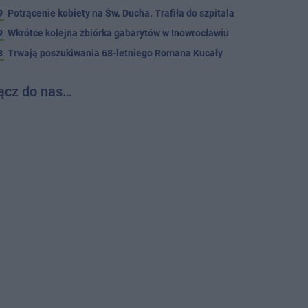
9
Potrącenie kobiety na Św. Ducha. Trafiła do szpitala
9
Wkrótce kolejna zbiórka gabarytów w Inowrocławiu
8
Trwają poszukiwania 68-letniego Romana Kucały
ącz do nas…