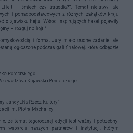
„Hejt – śmiech czy tragedia?”. Temat niełatwy, ale
owych i ponadpodstawowych z różnych zakątków kraju
eć o zjawisku hejtu. Wśród inspirujących haseł pojawiły
jętny – reaguj na hejt!”.
pomysłowością i formą. Jury miało trudne zadanie, ale
ostaną ogłoszone podczas gali finałowej, która odbędzie
wsko-Pomorskiego
 Województwa Kujawsko-Pomorskiego
yny Jandy „Na Rzecz Kultury”
cji im. Piotra Machalicy
ie, że temat tegorocznej edycji jest ważny i potrzebny.
m wsparciu naszych partnerów i instytucji, którym