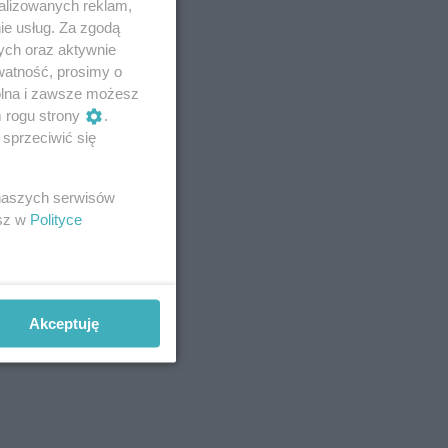
alizowanych reklam,
ie usług. Za zgodą
ych oraz aktywnie
watność, prosimy o
wolna i zawsze możesz
m rogu strony
.
sprzeciwić się
 naszych serwisów
esz w
Polityce
Akceptuję