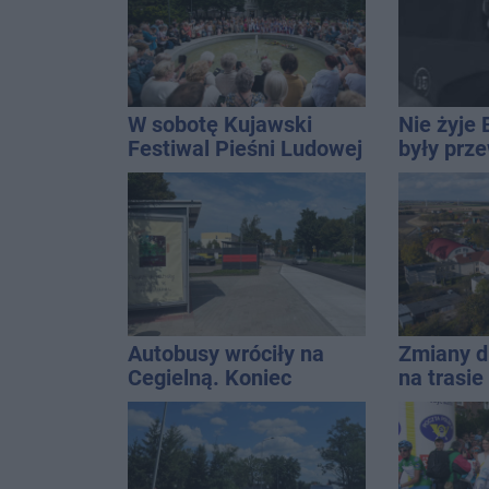
W sobotę Kujawski
Nie żyje 
Festiwal Pieśni Ludowej
były prz
Rady Miej
wieloletn
14
Autobusy wróciły na
Zmiany d
Cegielną. Koniec
na trasi
remontu zatok
Inowrocł