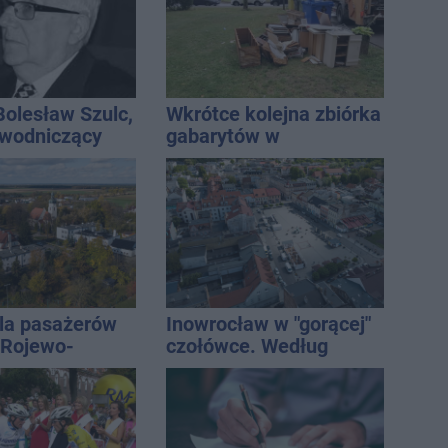
Bolesław Szulc,
Wkrótce kolejna zbiórka
ewodniczący
gabarytów w
skiej i
Inowrocławiu
i dyrektor SP
la pasażerów
Inowrocław w "gorącej"
e Rojewo-
czołówce. Według
aw
analizy Onetu nasze
miasto jest jednym z
najbardziej narażonych
na upały