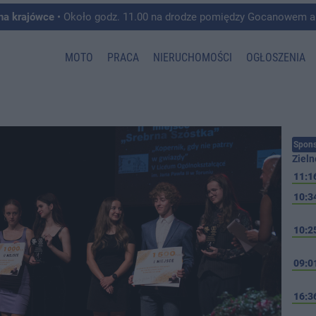
 na krajówce
• Około godz. 11.00 na drodze pomiędzy Gocanowem a Chełmiczkami w g
MOTO
PRACA
NIERUCHOMOŚCI
OGŁOSZENIA
Spons
Zieln
11:1
10:3
10:2
09:0
16:3