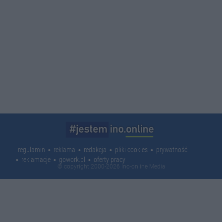
regulamin
reklama
redakcja
pliki cookies
prywatność
reklamacje
gowork.pl
oferty pracy
© copyright 2000-2026 Ino-online Media