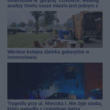
Inowrocław w "gorącej" czołówce. Według
analizy Onetu nasze miasto jest jednym z
najbardziej narażonych na upały
Wkrótce kolejna zbiórka gabarytów w
Inowrocławiu
Tragedia przy ul. Mieszka I. Nie żyje osoba,
która wypadła z czwartego piętra