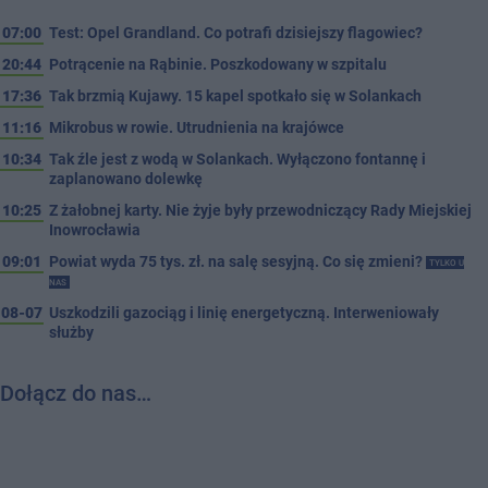
07:00
Test: Opel Grandland. Co potrafi dzisiejszy flagowiec?
20:44
Potrącenie na Rąbinie. Poszkodowany w szpitalu
17:36
Tak brzmią Kujawy. 15 kapel spotkało się w Solankach
11:16
Mikrobus w rowie. Utrudnienia na krajówce
10:34
Tak źle jest z wodą w Solankach. Wyłączono fontannę i
zaplanowano dolewkę
10:25
Z żałobnej karty. Nie żyje były przewodniczący Rady Miejskiej
Inowrocławia
09:01
Powiat wyda 75 tys. zł. na salę sesyjną. Co się zmieni?
TYLKO U
NAS
08-07
Uszkodzili gazociąg i linię energetyczną. Interweniowały
służby
Dołącz do nas…