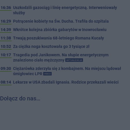
16:36
Uszkodzili gazociąg i linię energetyczną. Interweniowały
służby
16:29
Potrącenie kobiety na Św. Ducha. Trafiła do szpitala
14:39
Wkrótce kolejna zbiórka gabarytów w Inowrocławiu
11:38
Trwają poszukiwania 68-letniego Romana Kucały
10:52
Za ciężka noga kosztowała go 3 tysiące zł
10:17
Tragedia pod Janikowem. Na słupie energetycznym
znaleziono ciało mężczyzny
AKTUALIZACJA
09:30
Ciężarówka zderzyła się z kombajnem. Na miejscu lądował
śmigłowiec LPR
VIDEO
08:14
Lekarze w USA zbadali Ignasia. Rodzice przekazali wieści
Dołącz do nas…