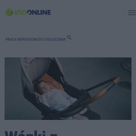
men
search
PRACA
NIERUCHOMOŚCI
OGŁOSZENIA