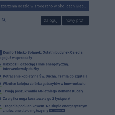
środę rano w okolicach Giebni koło Janikowa. Wówczas na słupie energetycznym odnaleziono ciało mężczyzny.
search
zaloguj
nowy profil
Komfort blisko Solanek. Ostatni budynek Osiedla
.
ego już w sprzedaży
6
Uszkodzili gazociąg i linię energetyczną.
Interweniowały służby
9
Potrącenie kobiety na Św. Ducha. Trafiła do szpitala
9
Wkrótce kolejna zbiórka gabarytów w Inowrocławiu
8
Trwają poszukiwania 68-letniego Romana Kucały
2
Za ciężka noga kosztowała go 3 tysiące zł
7
Tragedia pod Janikowem. Na słupie energetycznym
znaleziono ciało mężczyzny
AKTUALIZACJA