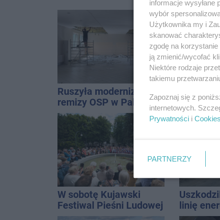
informacje wysyłane 
wybór spersonalizowan
Użytkownika my i Zau
skanować charakterys
zgodę na korzystanie 
ją zmienić/wycofać kl
Niektóre rodzaje prz
takiemu przetwarzaniu
Ruszyła modernizacja
Reklamy 
Zapoznaj się z poniż
remizy OSP w Pakości
Jego zda
internetowych. Szcze
Wroński j
Prywatności
i
Cookie
[akt.]
PARTNERZY
W sobotę Kujawski
Uszkodzil
Festiwal Pieśni Ludowej
linię ene
Interwen