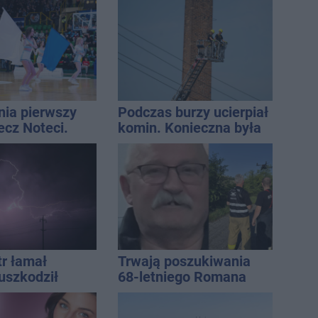
Inowrocławia
nia pierwszy
Podczas burzy ucierpiał
ecz Noteci.
komin. Konieczna była
ły terminarz
interwencja strażaków
tr łamał
Trwają poszukiwania
uszkodził
68-letniego Romana
nie koniec
Kucały
ń