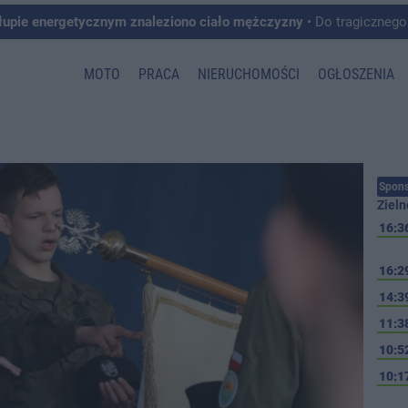
łupie energetycznym znaleziono ciało mężczyzny
• Do tragicznego zdarzenia doszło w 
MOTO
PRACA
NIERUCHOMOŚCI
OGŁOSZENIA
Spons
Zieln
16:3
16:2
14:3
11:3
10:5
10:1