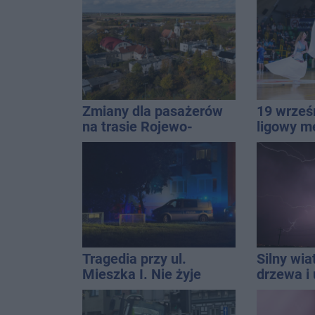
Zmiany dla pasażerów
19 wrześ
na trasie Rojewo-
ligowy m
Inowrocław
Znamy ca
Tragedia przy ul.
Silny wia
Mieszka I. Nie żyje
drzewa i 
osoba, która wypadła z
dach. To 
czwartego piętra
ostrzeże