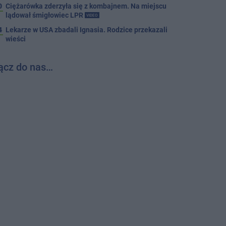
0
Ciężarówka zderzyła się z kombajnem. Na miejscu
lądował śmigłowiec LPR
VIDEO
4
Lekarze w USA zbadali Ignasia. Rodzice przekazali
wieści
ącz do nas…