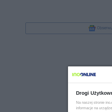
Obserwu
Drogi Użytkow
Na naszej stronie in
informacje na urządze