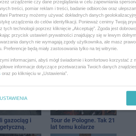
przez urządzenie czy dane przeglądania w celu zapewniania sperson
ych treści, pomiar reklam i treści, badanie odbiorców oraz ulepszan
fani Partnerzy możemy używać dokładnych danych geolokalizacyjn
tykę urządzenia do celów identyfikacji. Ponieważ cenimy Twoją pry
z tych technologii poprzez kliknięcie „Akceptuję”. Zgoda jest dobro
ikając przycisk ustawień prywatności znajdujący się w lewym dolny
etwarzania danych nie wymagają zgody użytkownika, ale masz prawo 
. Preferencje będą miały zastosowania tylko na tej witrynie.
w centrum.
Inowrocław w "gorącej"
szymi informacjami, abyś mógł świadomie i komfortowo korzystać z
niem Marcin
czołówce. Według
gółowe informacje dotyczące przetwarzania Twoich danych znajdzi
est w błędzie
analizy Onetu nasze
s
oraz po kliknięciu w „Ustawienia”.
miasto jest jednym z
najbardziej narażonych
na upały
USTAWIENIA
i gazociąg i
Tour de Pologne. Tak 21
rgetyczną.
lat temu kolarze
iowały służby
startowali z