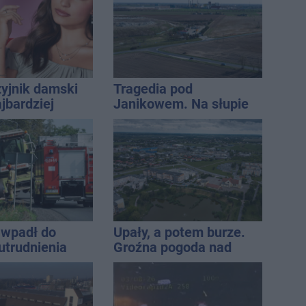
zyjnik damski
Tragedia pod
jbardziej
Janikowem. Na słupie
lny? Modele,
energetycznym
ują do wielu
znaleziono ciało
mężczyzny
wpadł do
Upały, a potem burze.
utrudnienia
Groźna pogoda nad
naszym regionem