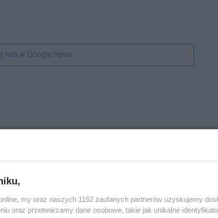
j nas w Google News
niku,
o.online, my oraz naszych 1162 zaufanych partnerów uzyskujemy dos
niu oraz przetwarzamy dane osobowe, takie jak unikalne identyfikat