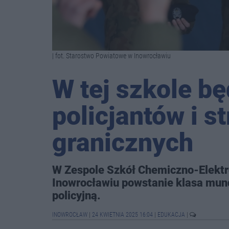
| fot. Starostwo Powiatowe w Inowrocławiu
W tej szkole bę
policjantów i s
granicznych
W Zespole Szkół Chemiczno-Elektro
Inowrocławiu powstanie klasa mun
policyjną.
INOWROCŁAW
|
24 KWIETNIA 2025 16:04
|
EDUKACJA
|