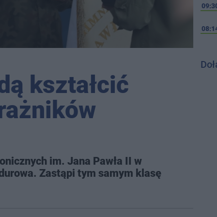
09:3
08:1
Doł
dą kształcić
trażników
nicznych im. Jana Pawła II w
durowa. Zastąpi tym samym klasę