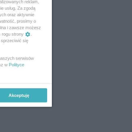
alizowanych reklam,
ie usług. Za zgodą
ych oraz aktywnie
watność, prosimy o
wolna i zawsze możesz
m rogu strony
.
sprzeciwić się
 naszych serwisów
esz w
Polityce
Akceptuję