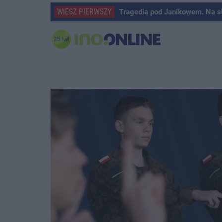
WIESZ PIERWSZY
Tragedia pod Janikowem. Na s