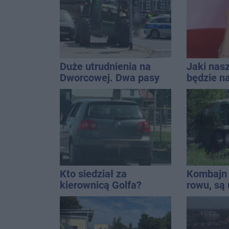
Duże utrudnienia na
Jaki nas
Dworcowej. Dwa pasy
będzie na
blokowała przyczepa od
uniwersa
ciągnika
które pas
stylizacji
Kto siedział za
Kombajn 
kierownicą Golfa?
rowu, są 
Kierowca zbiegł po
kolizji