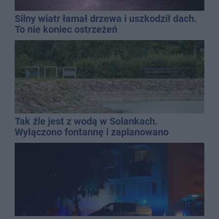
Silny wiatr łamał drzewa i uszkodził dach.
To nie koniec ostrzeżeń
Tak źle jest z wodą w Solankach.
Wyłączono fontannę i zaplanowano
dolewkę