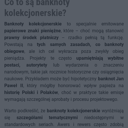
Co to są banknoty
kolekcjonerskie?
Banknoty kolekcjonerskie
to specjalnie emitowane
papierowe znaki pieniężne
, które – choć mogą stanowić
prawny środek płatniczy
– rzadko pełnią tą funkcję.
Powstają na
tych samych zasadach, co banknoty
obiegowe
, ale ich cel wykracza poza zwykły obieg
pieniądza. Projekty te często
upamiętniają wybitne
postaci, autorytety
lub wydarzenia o znaczeniu
narodowym, takie jak rocznice historyczne czy osiągnięcia
naukowe. Przykładem może być hipotetyczny
banknot Jan
Paweł II
, który mógłby honorować wpływ papieża na
historię Polski i Polaków
, choć w praktyce takie emisje
wymagają szczególnej aprobaty i procesu projektowego.
Warto podkreślić, że
banknoty kolekcjonerskie
wyróżniają
się
szczegółami tematycznymi
niedostępnymi w
standardowych seriach. Awers i rewers często zdobią