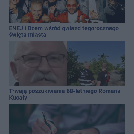
ENEJ i Dżem wśród gwiazd tegorocznego
święta miasta
Trwają poszukiwania 68-letniego Romana
Kucały