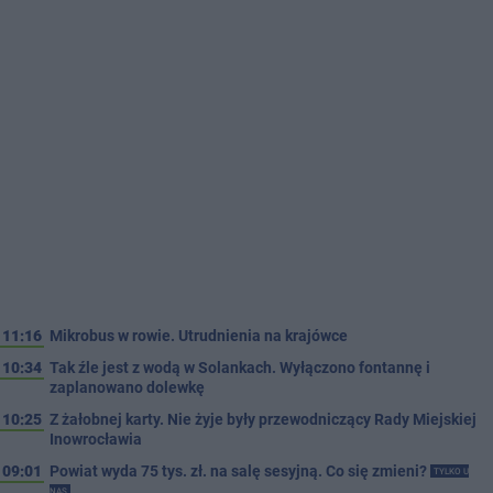
11:16
Mikrobus w rowie. Utrudnienia na krajówce
10:34
Tak źle jest z wodą w Solankach. Wyłączono fontannę i
zaplanowano dolewkę
10:25
Z żałobnej karty. Nie żyje były przewodniczący Rady Miejskiej
Inowrocławia
09:01
Powiat wyda 75 tys. zł. na salę sesyjną. Co się zmieni?
TYLKO U
NAS