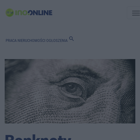
men
search
PRACA
NIERUCHOMOŚCI
OGŁOSZENIA