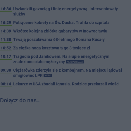
16:36
Uszkodzili gazociąg i linię energetyczną. Interweniowały
służby
16:29
Potrącenie kobiety na Św. Ducha. Trafiła do szpitala
14:39
Wkrótce kolejna zbiórka gabarytów w Inowrocławiu
11:38
Trwają poszukiwania 68-letniego Romana Kucały
10:52
Za ciężka noga kosztowała go 3 tysiące zł
10:17
Tragedia pod Janikowem. Na słupie energetycznym
znaleziono ciało mężczyzny
AKTUALIZACJA
09:30
Ciężarówka zderzyła się z kombajnem. Na miejscu lądował
śmigłowiec LPR
VIDEO
08:14
Lekarze w USA zbadali Ignasia. Rodzice przekazali wieści
Dołącz do nas…