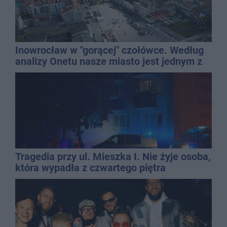
Inowrocław w "gorącej" czołówce. Według
analizy Onetu nasze miasto jest jednym z
najbardziej narażonych na upały
Tragedia przy ul. Mieszka I. Nie żyje osoba,
która wypadła z czwartego piętra