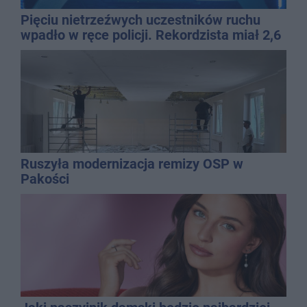
Pięciu nietrzeźwych uczestników ruchu
wpadło w ręce policji. Rekordzista miał 2,6
promila
Ruszyła modernizacja remizy OSP w
Pakości