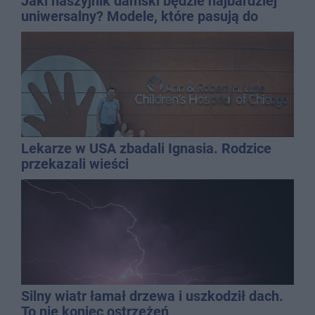
Jaki naszyjnik damski będzie najbardziej
uniwersalny? Modele, które pasują do
wielu stylizacji
Lekarze w USA zbadali Ignasia. Rodzice
przekazali wieści
Silny wiatr łamał drzewa i uszkodził dach.
To nie koniec ostrzeżeń