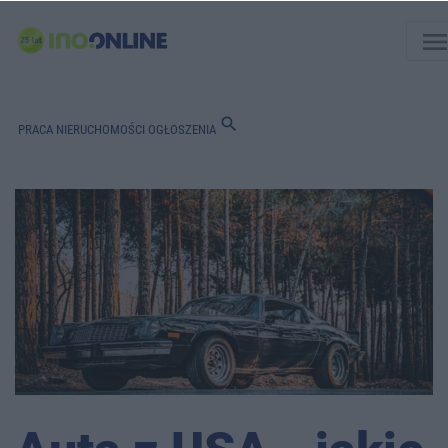
men
search
PRACA
NIERUCHOMOŚCI
OGŁOSZENIA