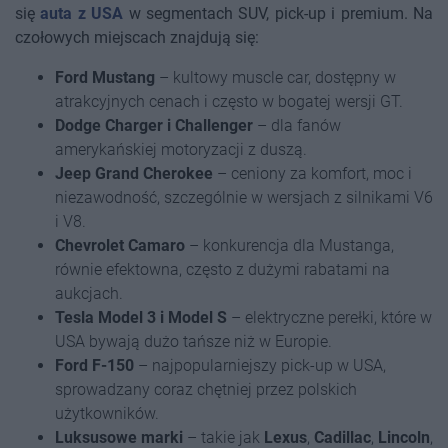
się
auta z USA
w segmentach SUV, pick-up i premium. Na
czołowych miejscach znajdują się:
Ford Mustang
– kultowy muscle car, dostępny w
atrakcyjnych cenach i często w bogatej wersji GT.
Dodge Charger i Challenger
– dla fanów
amerykańskiej motoryzacji z duszą.
Jeep Grand Cherokee
– ceniony za komfort, moc i
niezawodność, szczególnie w wersjach z silnikami V6
i V8.
Chevrolet Camaro
– konkurencja dla Mustanga,
równie efektowna, często z dużymi rabatami na
aukcjach.
Tesla Model 3 i Model S
– elektryczne perełki, które w
USA bywają dużo tańsze niż w Europie.
Ford F-150
– najpopularniejszy pick-up w USA,
sprowadzany coraz chętniej przez polskich
użytkowników.
Luksusowe marki
– takie jak
Lexus
,
Cadillac
,
Lincoln
,