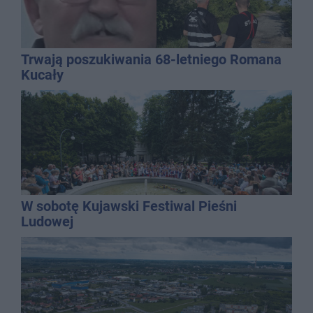
Trwają poszukiwania 68-letniego Romana
Kucały
W sobotę Kujawski Festiwal Pieśni
Ludowej