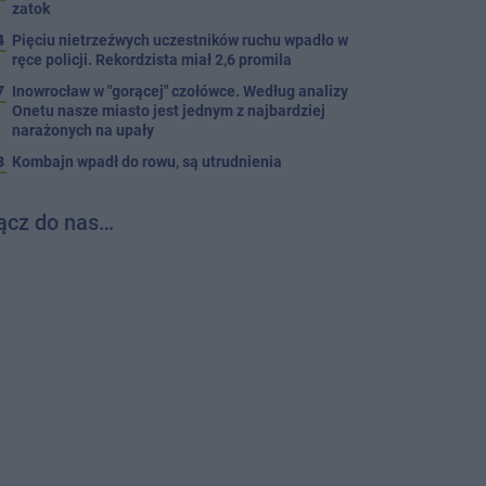
zatok
4
Pięciu nietrzeźwych uczestników ruchu wpadło w
ręce policji. Rekordzista miał 2,6 promila
7
Inowrocław w "gorącej" czołówce. Według analizy
Onetu nasze miasto jest jednym z najbardziej
narażonych na upały
3
Kombajn wpadł do rowu, są utrudnienia
ącz do nas…