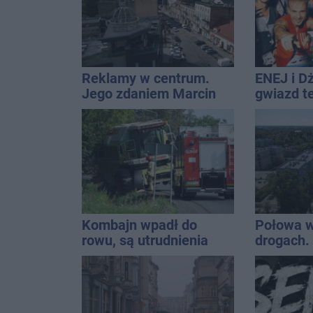
Reklamy w centrum.
ENEJ i D
Jego zdaniem Marcin
gwiazd t
Wroński jest w błędzie
święta m
[akt.]
Kombajn wpadł do
Połowa w
rowu, są utrudnienia
drogach. 
podsumow