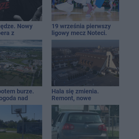
tędze. Nowy
19 września pierwszy
pera z
ligowy mecz Noteci.
awia przeciwko
Znamy cały terminarz
eniom
 potem burze.
Hala się zmienia.
ogoda nad
Remont, nowe
regionem
nagłośnienie, a przed
wejściem stanie
QEMETICA ARENA