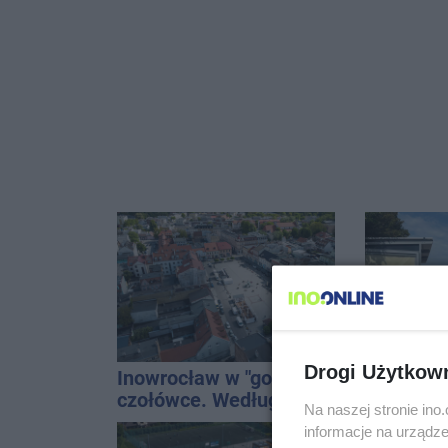
Drogi Użytkow
Inowrocław w "gorącej"
Autobusy
czołówce. Według
Cegielną
Na naszej stronie in
analizy Onetu nasze
remontu 
informacje na urządze
miasto jest jednym z