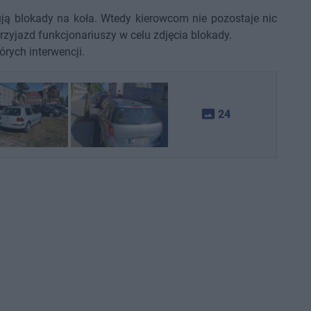
ują blokady na koła. Wtedy kierowcom nie pozostaje nic
rzyjazd funkcjonariuszy w celu zdjęcia blokady.
órych interwencji.
photo_size_select_actual
24