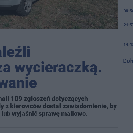
09:5
21:5
14:4
leźli
Doł
za wycieraczką.
owanie
ymali 109 zgłoszeń dotyczących
y z kierowców dostał zawiadomienie, by
 lub wyjaśnić sprawę mailowo.