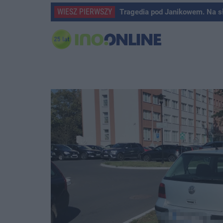
WIESZ PIERWSZY
Tragedia pod Janikowem. Na s