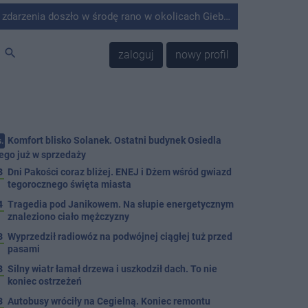
środę rano w okolicach Giebni koło Janikowa. Wówczas na słupie energetycznym odnaleziono ciało mężczyzny.
search
zaloguj
nowy profil
Komfort blisko Solanek. Ostatni budynek Osiedla
.
ego już w sprzedaży
3
Dni Pakości coraz bliżej. ENEJ i Dżem wśród gwiazd
tegorocznego święta miasta
4
Tragedia pod Janikowem. Na słupie energetycznym
znaleziono ciało mężczyzny
3
Wyprzedził radiowóz na podwójnej ciągłej tuż przed
pasami
8
Silny wiatr łamał drzewa i uszkodził dach. To nie
koniec ostrzeżeń
3
Autobusy wróciły na Cegielną. Koniec remontu