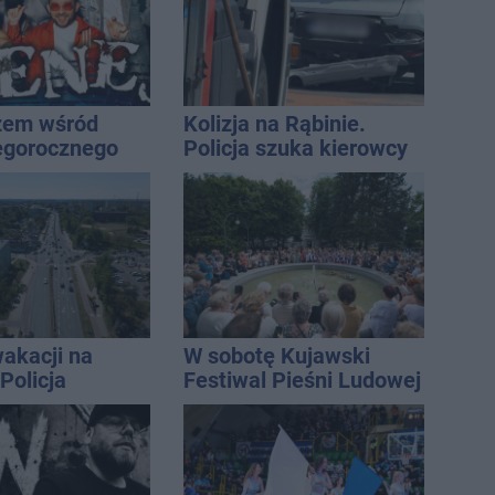
żem wśród
Kolizja na Rąbinie.
egorocznego
Policja szuka kierowcy
iasta
Golfa
akacji na
W sobotę Kujawski
Policja
Festiwal Pieśni Ludowej
ała lipiec