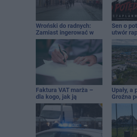
Wroński do radnych:
Sen o po
Zamiast ingerować w
utwór ra
prywatną własność
Inowrocł
zajmijcie się
uzależni
gospodarką
Faktura VAT marża –
Upały, a
dla kogo, jak ją
Groźna p
wystawić i jak rozliczyć
naszym 