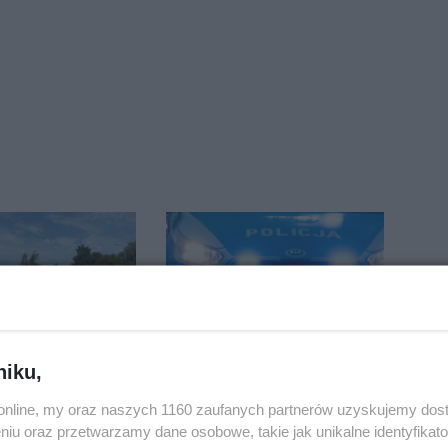
niku,
 wróciły na
Pięciu nietrzeźwych
. Koniec
uczestników ruchu
o.online, my oraz naszych 1160 zaufanych partnerów uzyskujemy dos
zatok
wpadło w ręce policji.
niu oraz przetwarzamy dane osobowe, takie jak unikalne identyfikat
Rekordzista miał 2,6