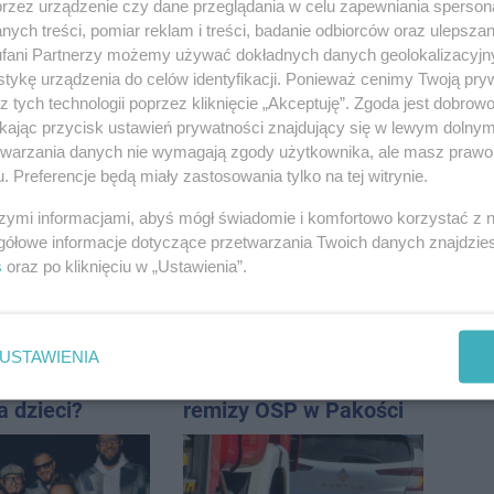
przez urządzenie czy dane przeglądania w celu zapewniania sperson
promila
ych treści, pomiar reklam i treści, badanie odbiorców oraz ulepszan
fani Partnerzy możemy używać dokładnych danych geolokalizacyjn
tykę urządzenia do celów identyfikacji. Ponieważ cenimy Twoją pry
z tych technologii poprzez kliknięcie „Akceptuję”. Zgoda jest dobro
ikając przycisk ustawień prywatności znajdujący się w lewym dolny
 pod
Duże utrudnienia na
etwarzania danych nie wymagają zgody użytkownika, ale masz prawo 
m. Na słupie
Dworcowej. Dwa pasy
. Preferencje będą miały zastosowania tylko na tej witrynie.
ycznym
blokowała przyczepa od
szymi informacjami, abyś mógł świadomie i komfortowo korzystać z
o ciało
ciągnika
gółowe informacje dotyczące przetwarzania Twoich danych znajdzi
ny
s
oraz po kliknięciu w „Ustawienia”.
USTAWIENIA
sauny, a nie
Ruszyła modernizacja
a dzieci?
remizy OSP w Pakości
dpowiada