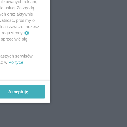
alizowanych reklam,
ie usług. Za zgodą
ych oraz aktywnie
watność, prosimy o
wolna i zawsze możesz
m rogu strony
.
sprzeciwić się
 naszych serwisów
esz w
Polityce
Akceptuję