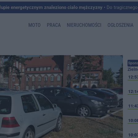
łupie energetycznym znaleziono ciało mężczyzny
• Do tragicznego zdarzenia doszło w 
MOTO
PRACA
NIERUCHOMOŚCI
OGŁOSZENIA
Spons
Zieln
12:5
12:1
11:4
10:0
10:0