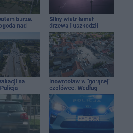
 potem burze.
Silny wiatr łamał
ogoda nad
drzewa i uszkodził
regionem
dach. To nie koniec
ostrzeżeń
akacji na
Inowrocław w "gorącej"
Policja
czołówce. Według
ała lipiec
analizy Onetu nasze
miasto jest jednym z
najbardziej narażonych
na upały