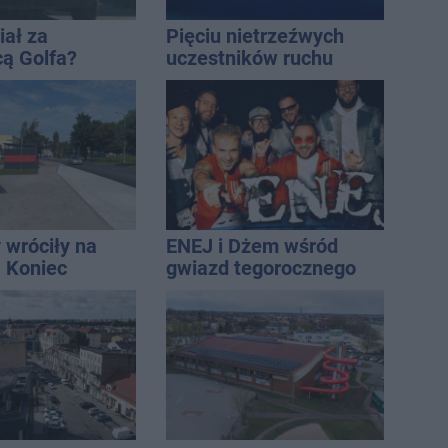
iał za
Pięciu nietrzeźwych
cą Golfa?
uczestników ruchu
 zbiegł po
wpadło w ręce policji.
Rekordzista miał 2,6
promila
 wróciły na
ENEJ i Dżem wśród
. Koniec
gwiazd tegorocznego
zatok
święta miasta