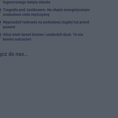
tegorocznego święta miasta
4
Tragedia pod Janikowem. Na słupie energetycznym
znaleziono ciało mężczyzny
3
Wyprzedził radiowóz na podwójnej ciągłej tuż przed
pasami
8
Silny wiatr łamał drzewa i uszkodził dach. To nie
koniec ostrzeżeń
ącz do nas…