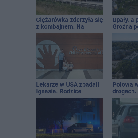
Ciężarówka zderzyła się
Upały, a
z kombajnem. Na
Groźna p
miejsce leci śmigłowiec
naszym 
LPR
Lekarze w USA zbadali
Połowa w
Ignasia. Rodzice
drogach. 
przekazali wieści
podsumow