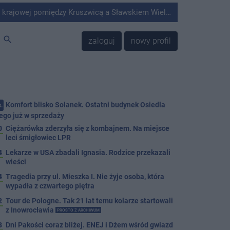
Kruszwicą a Sławskiem Wielkim doszło do zderzenia samochodu ciężarowego z kombajnem.
search
zaloguj
nowy profil
Komfort blisko Solanek. Ostatni budynek Osiedla
.
ego już w sprzedaży
0
Ciężarówka zderzyła się z kombajnem. Na miejsce
leci śmigłowiec LPR
4
Lekarze w USA zbadali Ignasia. Rodzice przekazali
wieści
4
Tragedia przy ul. Mieszka I. Nie żyje osoba, która
wypadła z czwartego piętra
2
Tour de Pologne. Tak 21 lat temu kolarze startowali
z Inowrocławia
PROSTO Z ARCHIWUM
3
Dni Pakości coraz bliżej. ENEJ i Dżem wśród gwiazd