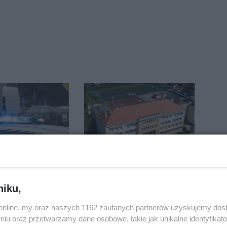
chciał
Jest wykonawca
ć
remontu dachu sali
niku,
ści. Stracił
gimastycznej
tys. zł
o.online, my oraz naszych 1162 zaufanych partnerów uzyskujemy dos
niu oraz przetwarzamy dane osobowe, takie jak unikalne identyfikat