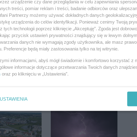
przez urządzenie czy dane przeglądania w celu zapewniania sperson
ych treści, pomiar reklam i treści, badanie odbiorców oraz ulepszan
fani Partnerzy możemy używać dokładnych danych geolokalizacyjn
tykę urządzenia do celów identyfikacji. Ponieważ cenimy Twoją pry
udnienia na
Wyprzedził radiowóz na
z tych technologii poprzez kliknięcie „Akceptuję”. Zgoda jest dobro
j. Dwa pasy
podwójnej ciągłej tuż
ikając przycisk ustawień prywatności znajdujący się w lewym dolny
a przyczepa od
przed pasami
etwarzania danych nie wymagają zgody użytkownika, ale masz prawo 
. Preferencje będą miały zastosowania tylko na tej witrynie.
szymi informacjami, abyś mógł świadomie i komfortowo korzystać z
gółowe informacje dotyczące przetwarzania Twoich danych znajdzi
s
oraz po kliknięciu w „Ustawienia”.
nia pierwszy
Po rezygnacji z tej
ecz Noteci.
inwestycji miasto wraca
USTAWIENIA
ły terminarz
do tematu