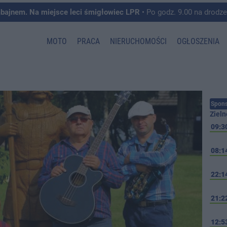
mbajnem. Na miejsce leci śmigłowiec LPR
• Po godz. 9.00 na drodze krajowej pomiędzy 
MOTO
PRACA
NIERUCHOMOŚCI
OGŁOSZENIA
Spons
Zieln
09:3
08:1
22:1
21:2
12:5