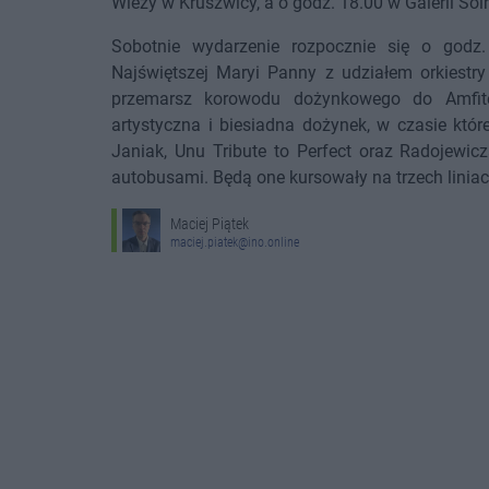
Wieży w Kruszwicy, a o godz. 18.00 w Galerii Sol
Sobotnie wydarzenie rozpocznie się o godz
Najświętszej Maryi Panny z udziałem orkiestry
przemarsz korowodu dożynkowego do Amfitea
artystyczna i biesiadna dożynek, w czasie któ
Janiak, Unu Tribute to Perfect oraz Radojewi
autobusami. Będą one kursowały na trzech liniac
Maciej Piątek
maciej.piatek@ino.online