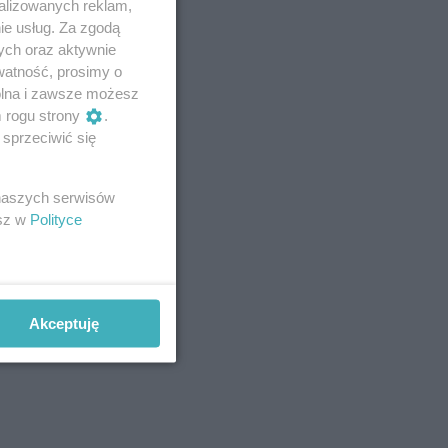
alizowanych reklam,
ie usług. Za zgodą
ych oraz aktywnie
watność, prosimy o
wolna i zawsze możesz
m rogu strony
.
sprzeciwić się
 naszych serwisów
esz w
Polityce
Akceptuję