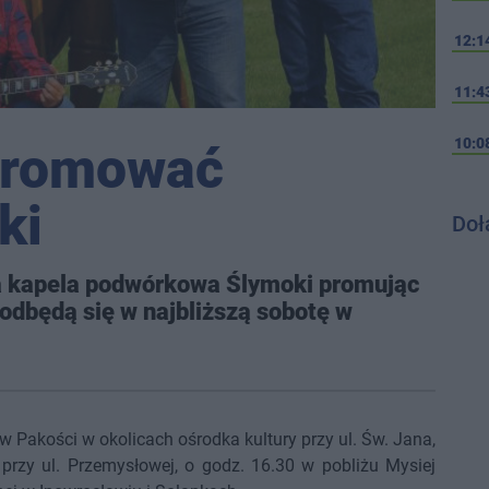
12:1
11:4
10:0
promować
ki
Doł
ra kapela podwórkowa Ślymoki promując
dbędą się w najbliższą sobotę w
 w Pakości w okolicach ośrodka kultury przy ul. Św. Jana,
rzy ul. Przemysłowej, o godz. 16.30 w pobliżu Mysiej