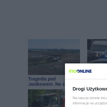
Tragedia pod
91-latek 
Janikowem. Na słupie
pomnoży
Drogi Użytkow
energetycznym
oszczędno
znaleziono ciało
ponad 10 
Na naszej stronie in
mężczyzny
informacje na urządze