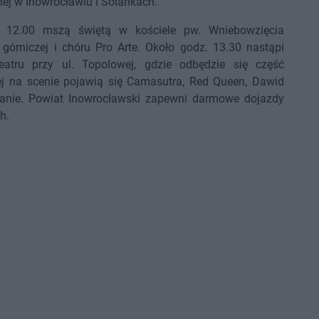
nej w Inowrocławiu i Solankach.
. 12.00 mszą świętą w kościele pw. Wniebowzięcia
 górniczej i chóru Pro Arte. Około godz. 13.30 nastąpi
tru przy ul. Topolowej, gdzie odbędzie się część
rej na scenie pojawią się Camasutra, Red Queen, Dawid
czanie. Powiat Inowrocławski zapewni darmowe dojazdy
h.