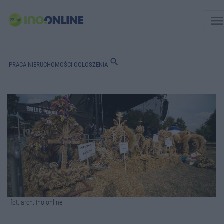
men
search
PRACA
NIERUCHOMOŚCI
OGŁOSZENIA
| fot. arch. Ino.online