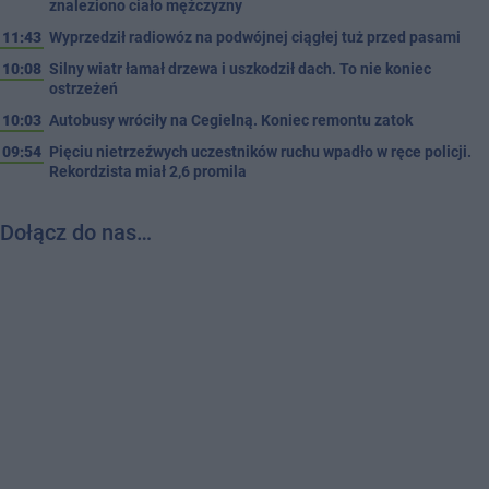
znaleziono ciało mężczyzny
11:43
Wyprzedził radiowóz na podwójnej ciągłej tuż przed pasami
10:08
Silny wiatr łamał drzewa i uszkodził dach. To nie koniec
ostrzeżeń
10:03
Autobusy wróciły na Cegielną. Koniec remontu zatok
09:54
Pięciu nietrzeźwych uczestników ruchu wpadło w ręce policji.
Rekordzista miał 2,6 promila
Dołącz do nas…