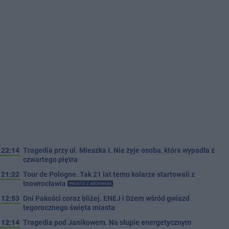
22:14
Tragedia przy ul. Mieszka I. Nie żyje osoba, która wypadła z
czwartego piętra
21:22
Tour de Pologne. Tak 21 lat temu kolarze startowali z
Inowrocławia
PROSTO Z ARCHIWUM
12:53
Dni Pakości coraz bliżej. ENEJ i Dżem wśród gwiazd
tegorocznego święta miasta
12:14
Tragedia pod Janikowem. Na słupie energetycznym