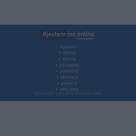
regulamin
reklama
redakcja
pliki cookies
prywatność
reklamacje
gowork.pl
oferty pracy
© copyright 2000-2026 Ino-online Media