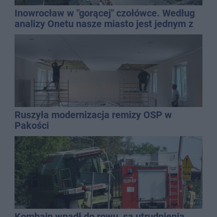
Inowrocław w "gorącej" czołówce. Według
analizy Onetu nasze miasto jest jednym z
najbardziej narażonych na upały
Ruszyła modernizacja remizy OSP w
Pakości
Kombajn wpadł do rowu, są utrudnienia