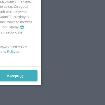
alizowanych reklam,
ie usług. Za zgodą
ych oraz aktywnie
watność, prosimy o
wolna i zawsze możesz
m rogu strony
.
sprzeciwić się
 naszych serwisów
esz w
Polityce
Akceptuję