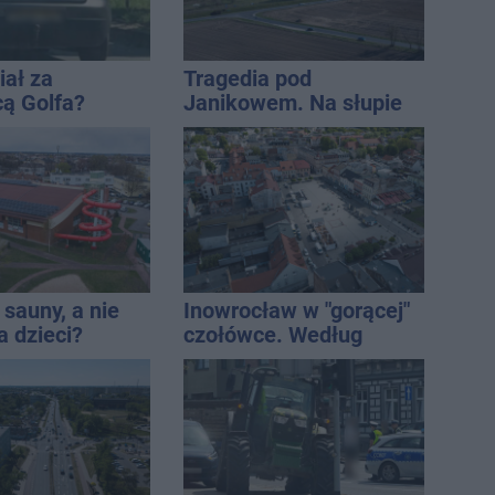
iał za
Tragedia pod
cą Golfa?
Janikowem. Na słupie
 zbiegł po
energetycznym
znaleziono ciało
mężczyzny
sauny, a nie
Inowrocław w "gorącej"
a dzieci?
czołówce. Według
dpowiada
analizy Onetu nasze
miasto jest jednym z
najbardziej narażonych
na upały