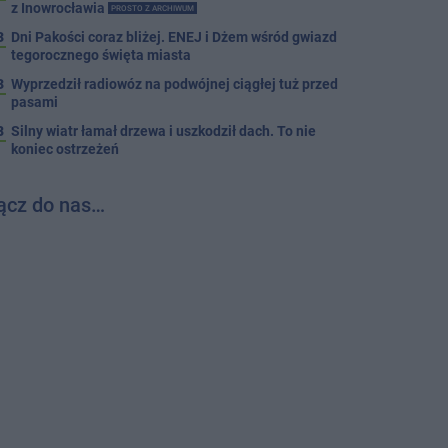
z Inowrocławia
PROSTO Z ARCHIWUM
3
Dni Pakości coraz bliżej. ENEJ i Dżem wśród gwiazd
tegorocznego święta miasta
3
Wyprzedził radiowóz na podwójnej ciągłej tuż przed
pasami
8
Silny wiatr łamał drzewa i uszkodził dach. To nie
koniec ostrzeżeń
ącz do nas…