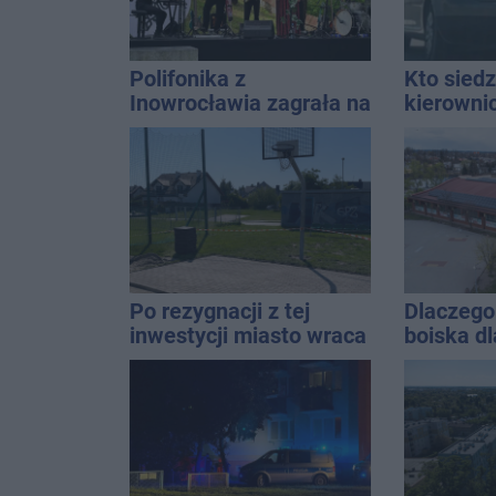
Polifonika z
Kto siedz
Inowrocławia zagrała na
kierowni
Harendzie. Muzyczny
Kierowca
hołd dla Jana
kolizji
Kasprowicza
Po rezygnacji z tej
Dlaczego 
inwestycji miasto wraca
boiska dl
do tematu
Ratusz o