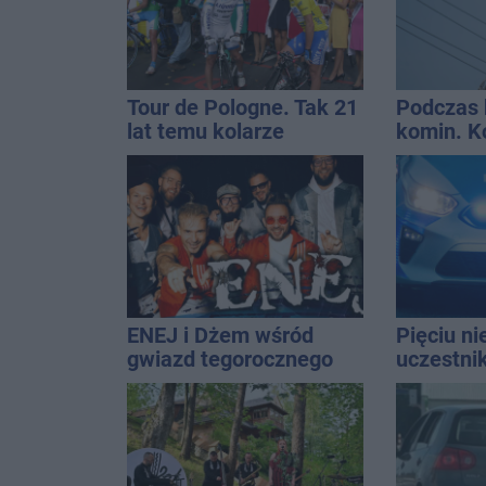
Tour de Pologne. Tak 21
Podczas 
lat temu kolarze
komin. K
startowali z
interwen
Inowrocławia
ENEJ i Dżem wśród
Pięciu n
gwiazd tegorocznego
uczestni
święta miasta
wpadło w 
Rekordzis
promila