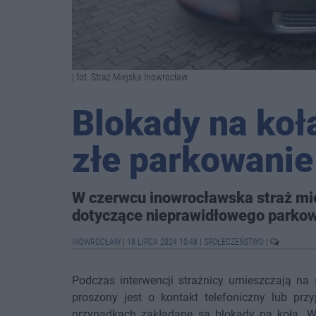
| fot. Straż Miejska Inowrocław
Blokady na koł
złe parkowanie
W czerwcu inowrocławska straż mi
dotyczące nieprawidłowego parkow
INOWROCŁAW
|
18 LIPCA 2024 10:48
|
SPOŁECZEŃSTWO
|
Podczas interwencji strażnicy umieszczają n
proszony jest o kontakt telefoniczny lub prz
przypadkach zakładane są blokady na koła. 