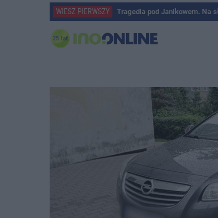
WIESZ PIERWSZY
Tragedia pod Janikowem. Na s