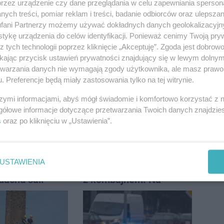
przez urządzenie czy dane przeglądania w celu zapewniania sperson
ych treści, pomiar reklam i treści, badanie odbiorców oraz ulepszan
fani Partnerzy możemy używać dokładnych danych geolokalizacyjn
tykę urządzenia do celów identyfikacji. Ponieważ cenimy Twoją pry
z tych technologii poprzez kliknięcie „Akceptuję”. Zgoda jest dobro
ikając przycisk ustawień prywatności znajdujący się w lewym dolny
a Rąbinie.
Lekarze w USA zbadali
etwarzania danych nie wymagają zgody użytkownika, ale masz prawo 
szuka kierowcy
Ignasia. Rodzice
. Preferencje będą miały zastosowania tylko na tej witrynie.
przekazali wieści
szymi informacjami, abyś mógł świadomie i komfortowo korzystać z
gółowe informacje dotyczące przetwarzania Twoich danych znajdzi
s
oraz po kliknięciu w „Ustawienia”.
USTAWIENIA
konawca
Ciężarówka zderzyła się
dachu sali
z kombajnem. Na
znej
miejsce leci śmigłowiec
LPR