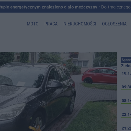
łupie energetycznym znaleziono ciało mężczyzny
• Do tragicznego zdarzenia doszło w 
MOTO
PRACA
NIERUCHOMOŚCI
OGŁOSZENIA
Spons
Zieln
10:1
09:3
08:1
22:1
21:2