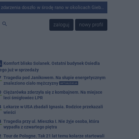
środę rano w okolicach Giebni koło Janikowa. Wówczas na słupie energetycznym odnaleziono ciało mężczyzny.
search
zaloguj
nowy profil
Komfort blisko Solanek. Ostatni budynek Osiedla
.
ego już w sprzedaży
7
Tragedia pod Janikowem. Na słupie energetycznym
znaleziono ciało mężczyzny
AKTUALIZACJA
0
Ciężarówka zderzyła się z kombajnem. Na miejsce
leci śmigłowiec LPR
4
Lekarze w USA zbadali Ignasia. Rodzice przekazali
wieści
4
Tragedia przy ul. Mieszka I. Nie żyje osoba, która
wypadła z czwartego piętra
2
Tour de Pologne. Tak 21 lat temu kolarze startowali