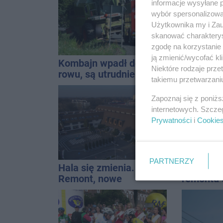
informacje wysyłane 
wybór spersonalizowan
Użytkownika my i Zau
skanować charakterys
zgodę na korzystanie 
ją zmienić/wycofać kl
Kombajn wpadł do
Kolizja n
Niektóre rodzaje prz
rowu, są utrudnienia
Policja 
takiemu przetwarzaniu
Golfa
Zapoznaj się z poniż
internetowych. Szcze
Prywatności
i
Cookie
PARTNERZY
Hala się zmienia.
Jest wy
Remont, nowe
remontu 
nagłośnienie, a przed
gimastyc
wejściem stanie
QEMETICA ARENA