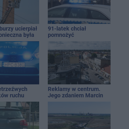
burzy ucierpiał
91-latek chciał
onieczna była
pomnożyć
cja strażaków
oszczędności. Stracił
ponad 10 tys. zł
ietrzeźwych
Reklamy w centrum.
ków ruchu
Jego zdaniem Marcin
ręce policji.
Wroński jest w błędzie
ta miał 2,6
[akt.]