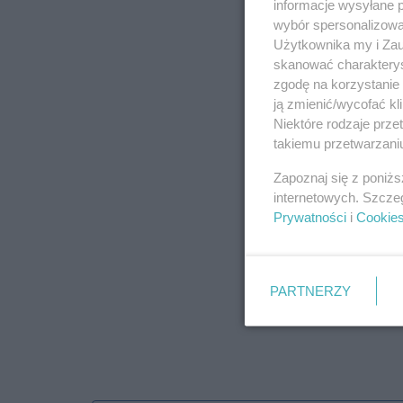
informacje wysyłane 
wybór spersonalizowan
Użytkownika my i Zau
skanować charakterys
zgodę na korzystanie 
ją zmienić/wycofać kl
Niektóre rodzaje prz
takiemu przetwarzaniu
Zapoznaj się z poniż
internetowych. Szcze
Prywatności
i
Cookie
PARTNERZY