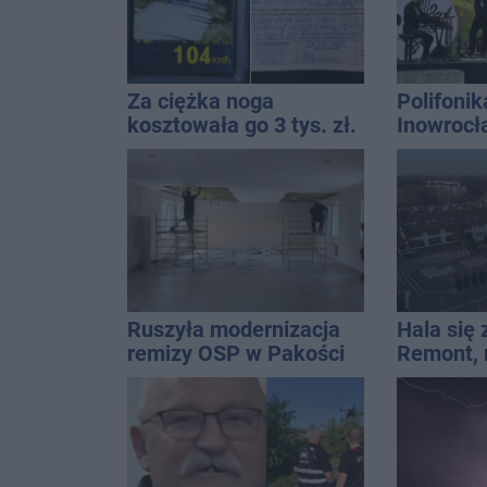
Za ciężka noga
Polifonik
kosztowała go 3 tys. zł.
Inowrocł
Do tego 13 punktów
Harendzi
hołd dla
Kasprow
Ruszyła modernizacja
Hala się 
remizy OSP w Pakości
Remont,
nagłośnie
wejściem
QEMETI