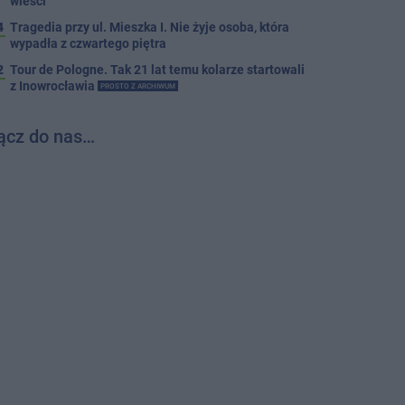
wieści
4
Tragedia przy ul. Mieszka I. Nie żyje osoba, która
wypadła z czwartego piętra
2
Tour de Pologne. Tak 21 lat temu kolarze startowali
z Inowrocławia
PROSTO Z ARCHIWUM
ącz do nas…