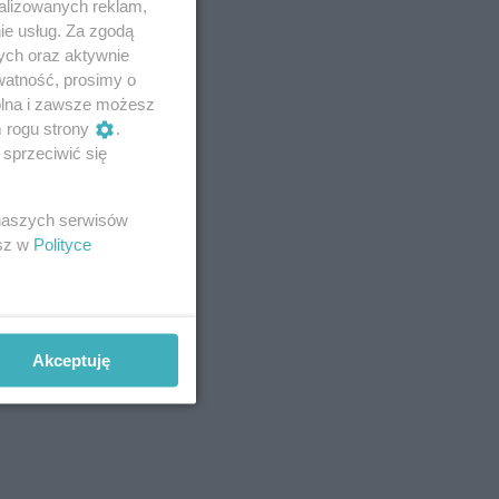
alizowanych reklam,
ie usług. Za zgodą
ych oraz aktywnie
watność, prosimy o
wolna i zawsze możesz
m rogu strony
.
sprzeciwić się
 naszych serwisów
esz w
Polityce
Akceptuję