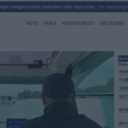
łupie energetycznym znaleziono ciało mężczyzny
• Do tragicznego zdarzenia doszło w 
MOTO
PRACA
NIERUCHOMOŚCI
OGŁOSZENIA
Spons
Zieln
14:3
11:3
10:5
10:1
09:3
08:1