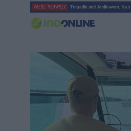
WIESZ PIERWSZY
Tragedia pod Janikowem. Na s