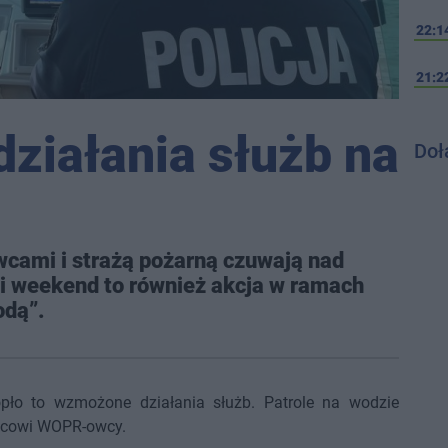
22:1
21:2
działania służb na
Doł
cami i strażą pożarną czuwają nad
i weekend to również akcja w ramach
odą”.
pło to wzmożone działania służb. Patrole na wodzie
ejscowi WOPR-owcy.