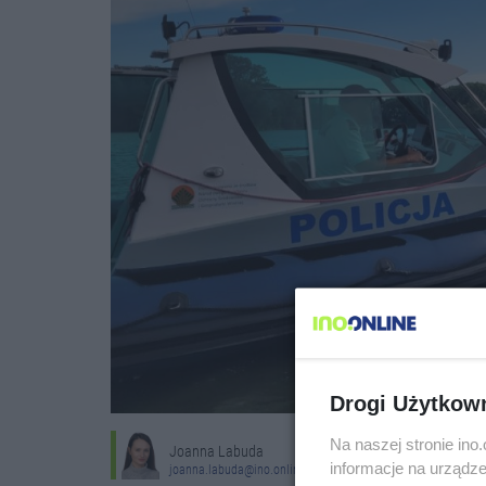
Drogi Użytkow
Na naszej stronie in
Joanna Labuda
informacje na urządze
joanna.labuda@ino.online