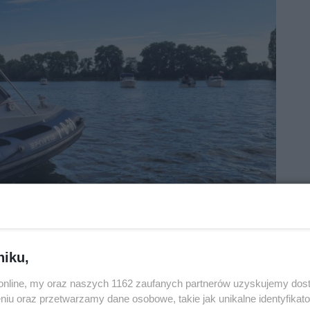
niku,
o.online, my oraz naszych 1162 zaufanych partnerów uzyskujemy dos
niu oraz przetwarzamy dane osobowe, takie jak unikalne identyfikat