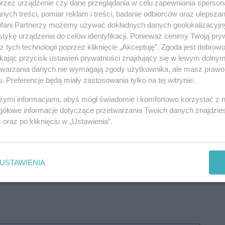
przez urządzenie czy dane przeglądania w celu zapewniania sperson
ych treści, pomiar reklam i treści, badanie odbiorców oraz ulepszan
fani Partnerzy możemy używać dokładnych danych geolokalizacyjn
tykę urządzenia do celów identyfikacji. Ponieważ cenimy Twoją pry
z tych technologii poprzez kliknięcie „Akceptuję”. Zgoda jest dobro
ikając przycisk ustawień prywatności znajdujący się w lewym dolny
etwarzania danych nie wymagają zgody użytkownika, ale masz prawo 
. Preferencje będą miały zastosowania tylko na tej witrynie.
szymi informacjami, abyś mógł świadomie i komfortowo korzystać z
gółowe informacje dotyczące przetwarzania Twoich danych znajdzi
s
oraz po kliknięciu w „Ustawienia”.
USTAWIENIA