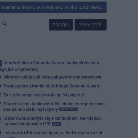
środę rano w okolicach Giebni koło Janikowa. Wówczas na słupie energetycznym odnaleziono ciało mężczyzny.
search
zaloguj
nowy profil
Komfort blisko Solanek. Ostatni budynek Osiedla
.
ego już w sprzedaży
9
Wkrótce kolejna zbiórka gabarytów w Inowrocławiu
8
Trwają poszukiwania 68-letniego Romana Kucały
2
Za ciężka noga kosztowała go 3 tysiące zł
7
Tragedia pod Janikowem. Na słupie energetycznym
znaleziono ciało mężczyzny
AKTUALIZACJA
0
Ciężarówka zderzyła się z kombajnem. Na miejscu
lądował śmigłowiec LPR
VIDEO
4
Lekarze w USA zbadali Ignasia. Rodzice przekazali