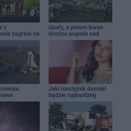
a z
Upały, a potem burze.
awia zagrała na
Groźna pogoda nad
e. Muzyczny
naszym regionem
 Jana
icza
zmienia.
Jaki naszyjnik damski
 nowe
będzie najbardziej
nie, a przed
uniwersalny? Modele,
 stanie
które pasują do wielu
CA ARENA
stylizacji