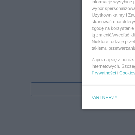
informacje wysyłane 
wybór spersonalizowan
Użytkownika my i Zau
skanować charakterys
zgodę na korzystanie 
ją zmienić/wycofać kl
Niektóre rodzaje prz
takiemu przetwarzaniu
Zapoznaj się z poniż
internetowych. Szcze
Prywatności
i
Cookie
Obserwu
PARTNERZY