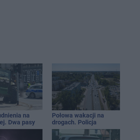
udnienia na
Połowa wakacji na
j. Dwa pasy
drogach. Policja
a przyczepa od
podsumowała lipiec