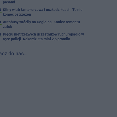
pasami
8
Silny wiatr łamał drzewa i uszkodził dach. To nie
koniec ostrzeżeń
3
Autobusy wróciły na Cegielną. Koniec remontu
zatok
4
Pięciu nietrzeźwych uczestników ruchu wpadło w
ręce policji. Rekordzista miał 2,6 promila
ącz do nas…