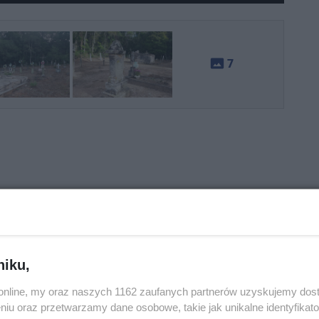
photo_size_select_actual
7
niku,
o.online, my oraz naszych 1162 zaufanych partnerów uzyskujemy dos
niu oraz przetwarzamy dane osobowe, takie jak unikalne identyfikat