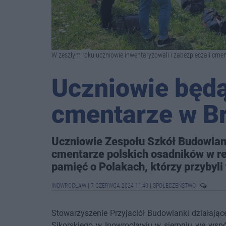
W zeszłym roku uczniowie inwentaryzowali i zabezpieczali cmen
Uczniowie będą
cmentarze w Br
Uczniowie Zespołu Szkół Budowlany
cmentarze polskich osadników w rej
pamięć o Polakach, którzy przybyli
INOWROCŁAW
|
7 CZERWCA 2024 11:40
|
SPOŁECZEŃSTWO
|
Stowarzyszenie Przyjaciół Budowlanki działają
Sikorskiego w Inowrocławiu w sierpniu we wsp