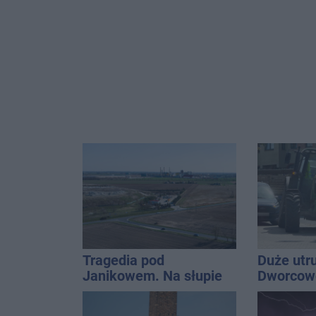
Tragedia pod
Duże utr
Janikowem. Na słupie
Dworcowe
energetycznym
blokował
znaleziono ciało
ciągnika