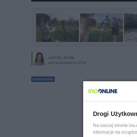
Joanna Labuda
joanna.labuda@ino.online
budowlanka
Drogi Użytkow
Na naszej stronie in
informacje na urządze