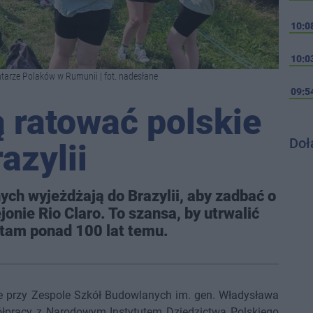
10:0
10:0
tarze Polaków w Rumunii | fot. nadesłane
09:5
 ratować polskie
Doł
azylii
ch wyjeżdżają do Brazylii, aby zadbać o
onie Rio Claro. To szansa, by utrwalić
 tam ponad 100 lat temu.
ce przy Zespole Szkół Budowlanych im. gen. Władysława
ółpracy z Narodowym Instytutem Dziedzictwa Polskiego