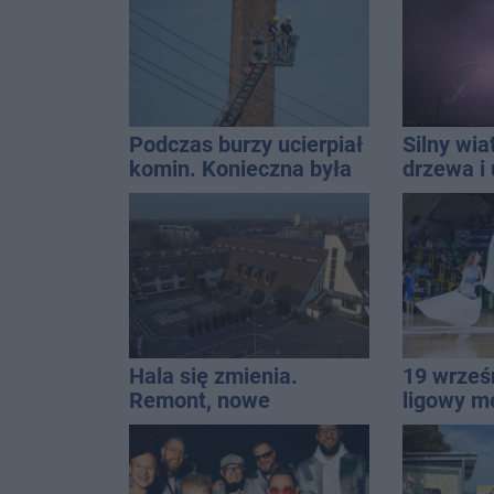
mężczyzny
Podczas burzy ucierpiał
Silny wia
komin. Konieczna była
drzewa i 
interwencja strażaków
dach. To 
ostrzeże
Hala się zmienia.
19 wrześ
Remont, nowe
ligowy m
nagłośnienie, a przed
Znamy ca
wejściem stanie
QEMETICA ARENA