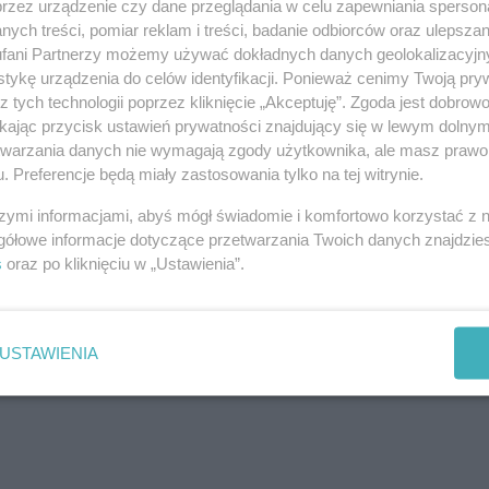
przez urządzenie czy dane przeglądania w celu zapewniania sperson
ych treści, pomiar reklam i treści, badanie odbiorców oraz ulepszan
fani Partnerzy możemy używać dokładnych danych geolokalizacyjn
tykę urządzenia do celów identyfikacji. Ponieważ cenimy Twoją pry
z tych technologii poprzez kliknięcie „Akceptuję”. Zgoda jest dobro
ikając przycisk ustawień prywatności znajdujący się w lewym dolny
etwarzania danych nie wymagają zgody użytkownika, ale masz prawo 
. Preferencje będą miały zastosowania tylko na tej witrynie.
szymi informacjami, abyś mógł świadomie i komfortowo korzystać z
gółowe informacje dotyczące przetwarzania Twoich danych znajdzi
s
oraz po kliknięciu w „Ustawienia”.
j nas w Google News
USTAWIENIA