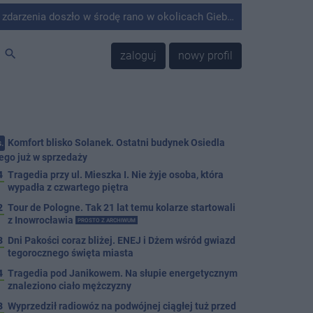
środę rano w okolicach Giebni koło Janikowa. Wówczas na słupie energetycznym odnaleziono ciało mężczyzny.
search
zaloguj
nowy profil
Komfort blisko Solanek. Ostatni budynek Osiedla
.
ego już w sprzedaży
4
Tragedia przy ul. Mieszka I. Nie żyje osoba, która
wypadła z czwartego piętra
2
Tour de Pologne. Tak 21 lat temu kolarze startowali
z Inowrocławia
PROSTO Z ARCHIWUM
3
Dni Pakości coraz bliżej. ENEJ i Dżem wśród gwiazd
tegorocznego święta miasta
4
Tragedia pod Janikowem. Na słupie energetycznym
znaleziono ciało mężczyzny
3
Wyprzedził radiowóz na podwójnej ciągłej tuż przed