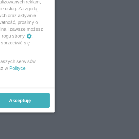
alizowanych reklam,
ie usług. Za zgodą
ych oraz aktywnie
watność, prosimy o
wolna i zawsze możesz
m rogu strony
.
sprzeciwić się
 naszych serwisów
esz w
Polityce
Akceptuję