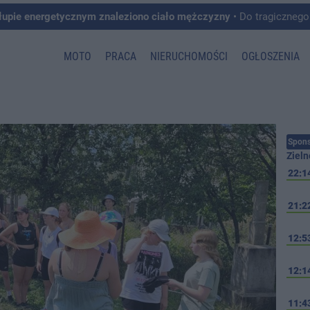
łupie energetycznym znaleziono ciało mężczyzny
• Do tragicznego zdarzenia doszło w 
MOTO
PRACA
NIERUCHOMOŚCI
OGŁOSZENIA
Spons
Zieln
22:1
21:2
12:5
12:1
11:4