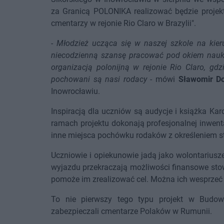
za Granicą POLONIKA realizować będzie projekt
cmentarzy w rejonie Rio Claro w Brazylii".
-
Młodzież ucząca się w naszej szkole na kier
niecodzienną szansę pracować pod okiem nauk
organizacją polonijną w rejonie Rio Claro, gdz
pochowani są nasi rodacy
- mówi
Sławomir Do
Inowrocławiu.
Inspiracją dla uczniów są audycje i książka Kar
ramach projektu dokonają profesjonalnej inwent
inne miejsca pochówku rodaków z określeniem s
Uczniowie i opiekunowie jadą jako wolontariusz
wyjazdu przekraczają możliwości finansowe stow
pomoże im zrealizować cel. Można ich wesprze
To nie pierwszy tego typu projekt w Budow
zabezpieczali cmentarze Polaków w Rumunii.