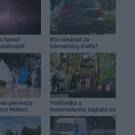
tr łamał
Kto siedział za
uszkodził
kierownicą Golfa?
nie koniec
Kierowca zbiegł po
ń
kolizji
nia pierwszy
Polifonika z
ecz Noteci.
Inowrocławia zagrała na
ły terminarz
Harendzie. Muzyczny
hołd dla Jana
Kasprowicza