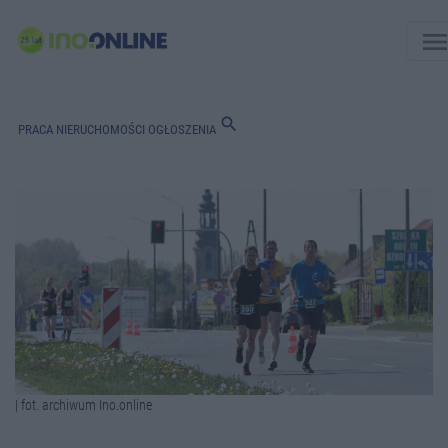
men
search
PRACA
NIERUCHOMOŚCI
OGŁOSZENIA
| fot. archiwum Ino.online