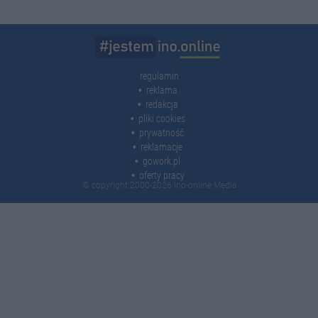
regulamin
reklama
redakcja
pliki cookies
prywatność
reklamacje
gowork.pl
oferty pracy
© copyright 2000-2026 Ino-online Media