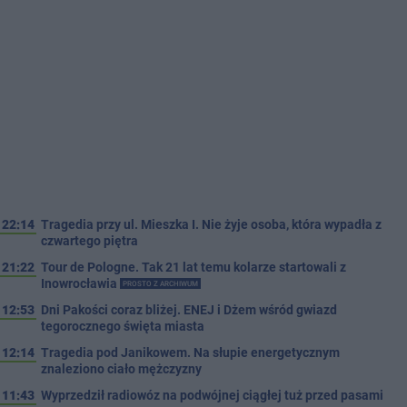
22:14
Tragedia przy ul. Mieszka I. Nie żyje osoba, która wypadła z
czwartego piętra
21:22
Tour de Pologne. Tak 21 lat temu kolarze startowali z
Inowrocławia
PROSTO Z ARCHIWUM
12:53
Dni Pakości coraz bliżej. ENEJ i Dżem wśród gwiazd
tegorocznego święta miasta
12:14
Tragedia pod Janikowem. Na słupie energetycznym
znaleziono ciało mężczyzny
11:43
Wyprzedził radiowóz na podwójnej ciągłej tuż przed pasami