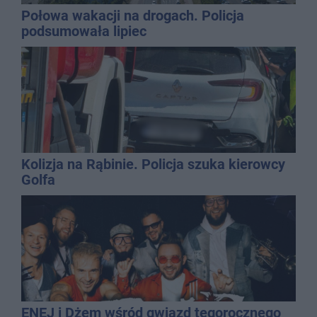
Połowa wakacji na drogach. Policja
podsumowała lipiec
Kolizja na Rąbinie. Policja szuka kierowcy
Golfa
ENEJ i Dżem wśród gwiazd tegorocznego