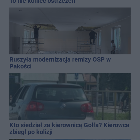
To nie koniec ostrzeżeń
Ruszyła modernizacja remizy OSP w
Pakości
Kto siedział za kierownicą Golfa? Kierowca
zbiegł po kolizji