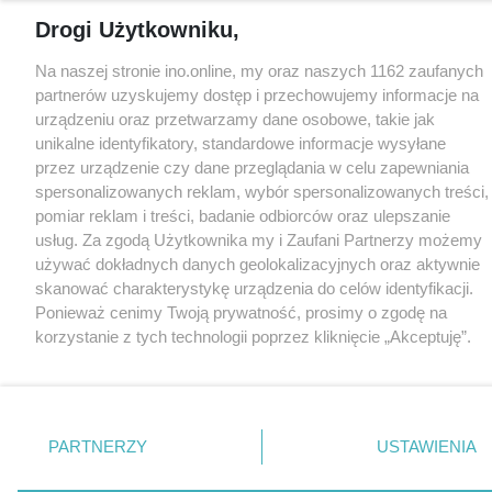
Drogi Użytkowniku,
Na naszej stronie ino.online, my oraz naszych 1162 zaufanych
partnerów uzyskujemy dostęp i przechowujemy informacje na
urządzeniu oraz przetwarzamy dane osobowe, takie jak
unikalne identyfikatory, standardowe informacje wysyłane
przez urządzenie czy dane przeglądania w celu zapewniania
spersonalizowanych reklam, wybór spersonalizowanych treści,
pomiar reklam i treści, badanie odbiorców oraz ulepszanie
usług. Za zgodą Użytkownika my i Zaufani Partnerzy możemy
używać dokładnych danych geolokalizacyjnych oraz aktywnie
skanować charakterystykę urządzenia do celów identyfikacji.
Ponieważ cenimy Twoją prywatność, prosimy o zgodę na
korzystanie z tych technologii poprzez kliknięcie „Akceptuję”.
Zgoda jest dobrowolna i zawsze możesz ją zmienić/wycofać
klikając przycisk ustawień prywatności znajdujący się w lewym
dolnym rogu strony
. Niektóre rodzaje przetwarzania danych
nie wymagają zgody użytkownika, ale masz prawo sprzeciwić
PARTNERZY
USTAWIENIA
się takiemu przetwarzaniu. Preferencje będą miały
zastosowania tylko na tej witrynie.