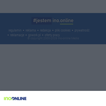
regulamin
reklama
redakcja
pliki cookies
prywatność
reklamacje
gowork.pl
oferty pracy
© copyright 2000-2026 Ino-online Media