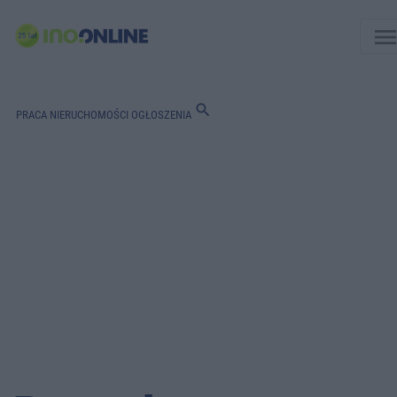
men
search
PRACA
NIERUCHOMOŚCI
OGŁOSZENIA