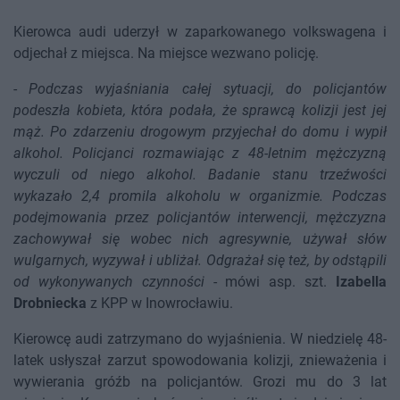
Kierowca audi uderzył w zaparkowanego volkswagena i
odjechał z miejsca. Na miejsce wezwano policję.
-
Podczas wyjaśniania całej sytuacji, do policjantów
podeszła kobieta, która podała, że sprawcą kolizji jest jej
mąż. Po zdarzeniu drogowym przyjechał do domu i wypił
alkohol. Policjanci rozmawiając z 48-letnim mężczyzną
wyczuli od niego alkohol. Badanie stanu trzeźwości
wykazało 2,4 promila alkoholu w organizmie. Podczas
podejmowania przez policjantów interwencji, mężczyzna
zachowywał się wobec nich agresywnie, używał słów
wulgarnych, wyzywał i ubliżał. Odgrażał się też, by odstąpili
od wykonywanych czynności
- mówi asp. szt.
Izabella
Drobniecka
z KPP w Inowrocławiu.
Kierowcę audi zatrzymano do wyjaśnienia. W niedzielę 48-
latek usłyszał zarzut spowodowania kolizji, znieważenia i
wywierania gróźb na policjantów. Grozi mu do 3 lat