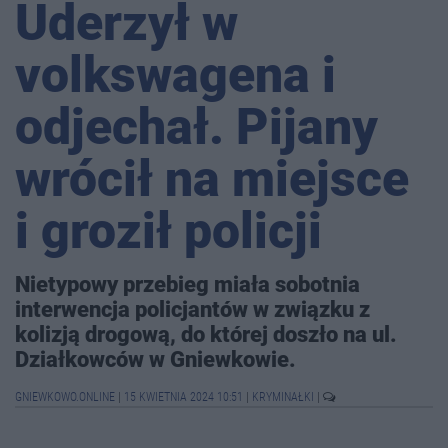
Uderzył w
volkswagena i
odjechał. Pijany
wrócił na miejsce
i groził policji
Nietypowy przebieg miała sobotnia
interwencja policjantów w związku z
kolizją drogową, do której doszło na ul.
Działkowców w Gniewkowie.
GNIEWKOWO.ONLINE
|
15 KWIETNIA 2024 10:51
|
KRYMINAŁKI
|