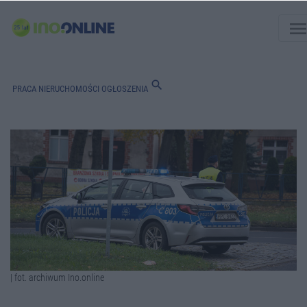
men
search
PRACA
NIERUCHOMOŚCI
OGŁOSZENIA
| fot. archiwum Ino.online