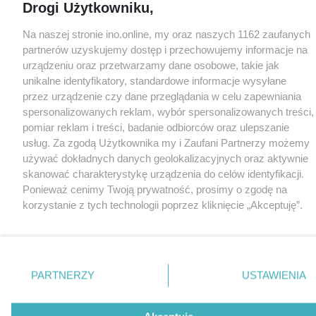
Drogi Użytkowniku,
Na naszej stronie ino.online, my oraz naszych 1162 zaufanych
partnerów uzyskujemy dostęp i przechowujemy informacje na
urządzeniu oraz przetwarzamy dane osobowe, takie jak
unikalne identyfikatory, standardowe informacje wysyłane
przez urządzenie czy dane przeglądania w celu zapewniania
spersonalizowanych reklam, wybór spersonalizowanych treści,
pomiar reklam i treści, badanie odbiorców oraz ulepszanie
usług. Za zgodą Użytkownika my i Zaufani Partnerzy możemy
używać dokładnych danych geolokalizacyjnych oraz aktywnie
skanować charakterystykę urządzenia do celów identyfikacji.
Ponieważ cenimy Twoją prywatność, prosimy o zgodę na
korzystanie z tych technologii poprzez kliknięcie „Akceptuję”.
Zgoda jest dobrowolna i zawsze możesz ją zmienić/wycofać
klikając przycisk ustawień prywatności znajdujący się w lewym
dolnym rogu strony
. Niektóre rodzaje przetwarzania danych
nie wymagają zgody użytkownika, ale masz prawo sprzeciwić
PARTNERZY
USTAWIENIA
się takiemu przetwarzaniu. Preferencje będą miały
zastosowania tylko na tej witrynie.