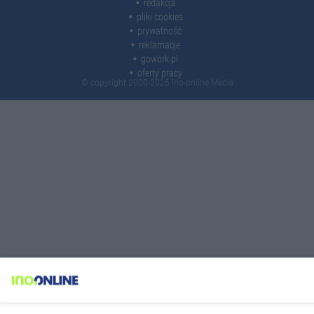
redakcja
pliki cookies
prywatność
reklamacje
gowork.pl
oferty pracy
© copyright 2000-2026 Ino-online Media