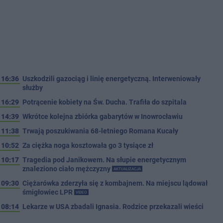
16:36
Uszkodzili gazociąg i linię energetyczną. Interweniowały
służby
16:29
Potrącenie kobiety na Św. Ducha. Trafiła do szpitala
14:39
Wkrótce kolejna zbiórka gabarytów w Inowrocławiu
11:38
Trwają poszukiwania 68-letniego Romana Kucały
10:52
Za ciężka noga kosztowała go 3 tysiące zł
10:17
Tragedia pod Janikowem. Na słupie energetycznym
znaleziono ciało mężczyzny
AKTUALIZACJA
09:30
Ciężarówka zderzyła się z kombajnem. Na miejscu lądował
śmigłowiec LPR
VIDEO
08:14
Lekarze w USA zbadali Ignasia. Rodzice przekazali wieści