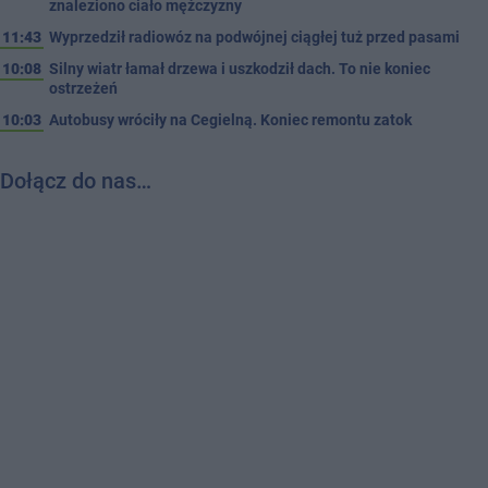
znaleziono ciało mężczyzny
11:43
Wyprzedził radiowóz na podwójnej ciągłej tuż przed pasami
10:08
Silny wiatr łamał drzewa i uszkodził dach. To nie koniec
ostrzeżeń
10:03
Autobusy wróciły na Cegielną. Koniec remontu zatok
Dołącz do nas…