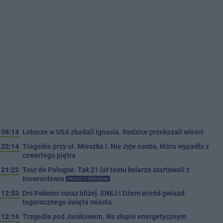
08:14
Lekarze w USA zbadali Ignasia. Rodzice przekazali wieści
22:14
Tragedia przy ul. Mieszka I. Nie żyje osoba, która wypadła z
czwartego piętra
21:22
Tour de Pologne. Tak 21 lat temu kolarze startowali z
Inowrocławia
PROSTO Z ARCHIWUM
12:53
Dni Pakości coraz bliżej. ENEJ i Dżem wśród gwiazd
tegorocznego święta miasta
12:14
Tragedia pod Janikowem. Na słupie energetycznym