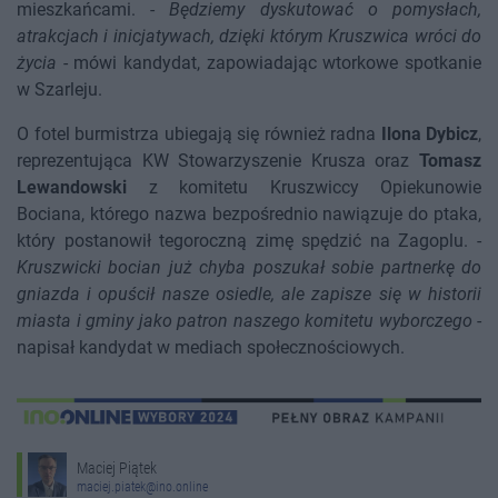
mieszkańcami. -
Będziemy dyskutować o pomysłach,
atrakcjach i inicjatywach, dzięki którym Kruszwica wróci do
życia
- mówi kandydat, zapowiadając wtorkowe spotkanie
w Szarleju.
O fotel burmistrza ubiegają się również radna
Ilona Dybicz
,
reprezentująca KW Stowarzyszenie Krusza oraz
Tomasz
Lewandowski
z komitetu Kruszwiccy Opiekunowie
Bociana, którego nazwa bezpośrednio nawiązuje do ptaka,
który postanowił tegoroczną zimę spędzić na Zagoplu. -
Kruszwicki bocian już chyba poszukał sobie partnerkę do
gniazda i opuścił nasze osiedle, ale zapisze się w historii
miasta i gminy jako patron naszego komitetu wyborczego
-
napisał kandydat w mediach społecznościowych.
Maciej Piątek
maciej.piatek@ino.online