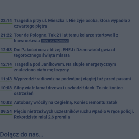
22:14
Tragedia przy ul. Mieszka I. Nie żyje osoba, która wypadła z
czwartego piętra
21:22
Tour de Pologne. Tak 21 lat temu kolarze startowali z
Inowrocławia
PROSTO Z ARCHIWUM
12:53
Dni Pakości coraz bliżej. ENEJ i Dżem wśród gwiazd
tegorocznego święta miasta
12:14
Tragedia pod Janikowem. Na słupie energetycznym
znaleziono ciało mężczyzny
11:43
Wyprzedził radiowóz na podwójnej ciągłej tuż przed pasami
10:08
Silny wiatr łamał drzewa i uszkodził dach. To nie koniec
ostrzeżeń
10:03
Autobusy wróciły na Cegielną. Koniec remontu zatok
09:54
Pięciu nietrzeźwych uczestników ruchu wpadło w ręce policji.
Rekordzista miał 2,6 promila
Dołącz do nas…