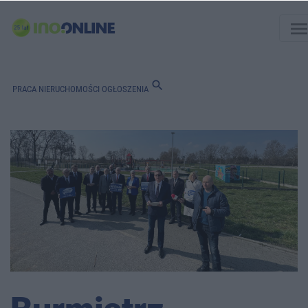
men
search
PRACA
NIERUCHOMOŚCI
OGŁOSZENIA