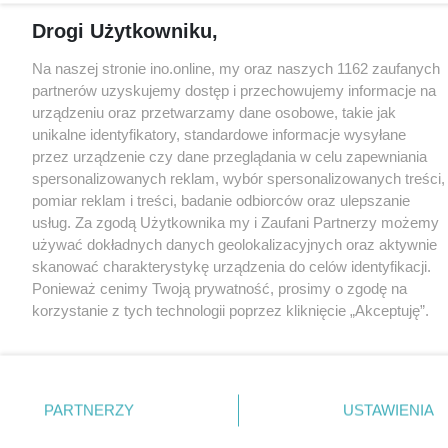
Drogi Użytkowniku,
Na naszej stronie ino.online, my oraz naszych 1162 zaufanych
partnerów uzyskujemy dostęp i przechowujemy informacje na
urządzeniu oraz przetwarzamy dane osobowe, takie jak
unikalne identyfikatory, standardowe informacje wysyłane
przez urządzenie czy dane przeglądania w celu zapewniania
spersonalizowanych reklam, wybór spersonalizowanych treści,
pomiar reklam i treści, badanie odbiorców oraz ulepszanie
usług. Za zgodą Użytkownika my i Zaufani Partnerzy możemy
używać dokładnych danych geolokalizacyjnych oraz aktywnie
skanować charakterystykę urządzenia do celów identyfikacji.
Ponieważ cenimy Twoją prywatność, prosimy o zgodę na
korzystanie z tych technologii poprzez kliknięcie „Akceptuję”.
Zgoda jest dobrowolna i zawsze możesz ją zmienić/wycofać
klikając przycisk ustawień prywatności znajdujący się w lewym
dolnym rogu strony
. Niektóre rodzaje przetwarzania danych
nie wymagają zgody użytkownika, ale masz prawo sprzeciwić
PARTNERZY
USTAWIENIA
się takiemu przetwarzaniu. Preferencje będą miały
zastosowania tylko na tej witrynie.