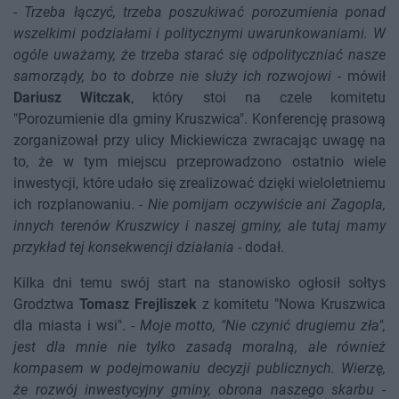
-
Trzeba łączyć, trzeba poszukiwać porozumienia ponad
wszelkimi podziałami i politycznymi uwarunkowaniami. W
ogóle uważamy, że trzeba starać się odpolityczniać nasze
samorządy, bo to dobrze nie służy ich rozwojowi
- mówił
Dariusz Witczak
, który stoi na czele komitetu
"Porozumienie dla gminy Kruszwica". Konferencję prasową
zorganizował przy ulicy Mickiewicza zwracając uwagę na
to, że w tym miejscu przeprowadzono ostatnio wiele
inwestycji, które udało się zrealizować dzięki wieloletniemu
ich rozplanowaniu. -
Nie pomijam oczywiście ani Zagopla,
innych terenów Kruszwicy i naszej gminy, ale tutaj mamy
przykład tej konsekwencji działania
- dodał.
Kilka dni temu swój start na stanowisko ogłosił sołtys
Grodztwa
Tomasz Frejliszek
z komitetu "Nowa Kruszwica
dla miasta i wsi". -
Moje motto, "Nie czynić drugiemu zła",
jest dla mnie nie tylko zasadą moralną, ale również
kompasem w podejmowaniu decyzji publicznych. Wierzę,
że rozwój inwestycyjny gminy, obrona naszego skarbu -