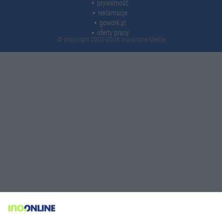
prywatność
reklamacje
gowork.pl
oferty pracy
© copyright 2000-2026 Ino-online Media