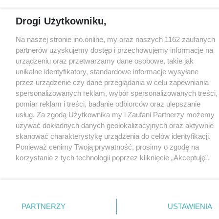
Drogi Użytkowniku,
Na naszej stronie ino.online, my oraz naszych 1162 zaufanych
partnerów uzyskujemy dostęp i przechowujemy informacje na
urządzeniu oraz przetwarzamy dane osobowe, takie jak
unikalne identyfikatory, standardowe informacje wysyłane
przez urządzenie czy dane przeglądania w celu zapewniania
spersonalizowanych reklam, wybór spersonalizowanych treści,
pomiar reklam i treści, badanie odbiorców oraz ulepszanie
usług. Za zgodą Użytkownika my i Zaufani Partnerzy możemy
używać dokładnych danych geolokalizacyjnych oraz aktywnie
skanować charakterystykę urządzenia do celów identyfikacji.
Ponieważ cenimy Twoją prywatność, prosimy o zgodę na
korzystanie z tych technologii poprzez kliknięcie „Akceptuję”.
Zgoda jest dobrowolna i zawsze możesz ją zmienić/wycofać
klikając przycisk ustawień prywatności znajdujący się w lewym
dolnym rogu strony
. Niektóre rodzaje przetwarzania danych
nie wymagają zgody użytkownika, ale masz prawo sprzeciwić
PARTNERZY
USTAWIENIA
się takiemu przetwarzaniu. Preferencje będą miały