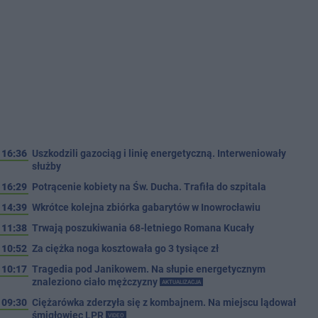
16:36
Uszkodzili gazociąg i linię energetyczną. Interweniowały
służby
16:29
Potrącenie kobiety na Św. Ducha. Trafiła do szpitala
14:39
Wkrótce kolejna zbiórka gabarytów w Inowrocławiu
11:38
Trwają poszukiwania 68-letniego Romana Kucały
10:52
Za ciężka noga kosztowała go 3 tysiące zł
10:17
Tragedia pod Janikowem. Na słupie energetycznym
znaleziono ciało mężczyzny
AKTUALIZACJA
09:30
Ciężarówka zderzyła się z kombajnem. Na miejscu lądował
śmigłowiec LPR
VIDEO