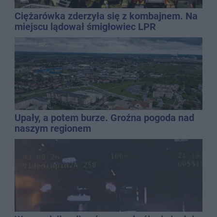
Ciężarówka zderzyła się z kombajnem. Na
miejscu lądował śmigłowiec LPR
Upały, a potem burze. Groźna pogoda nad
naszym regionem