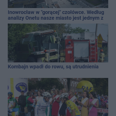
Inowrocław w "gorącej" czołówce. Według
analizy Onetu nasze miasto jest jednym z
najbardziej narażonych na upały
Kombajn wpadł do rowu, są utrudnienia