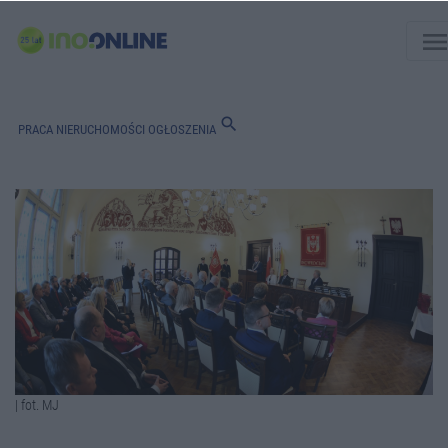
men
search
PRACA
NIERUCHOMOŚCI
OGŁOSZENIA
| fot. MJ