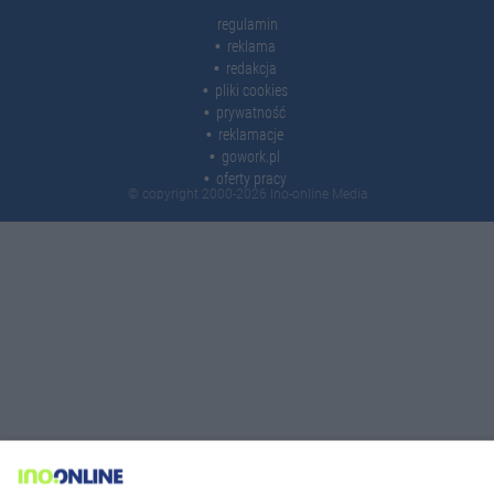
regulamin
reklama
redakcja
pliki cookies
prywatność
reklamacje
gowork.pl
oferty pracy
© copyright 2000-2026 Ino-online Media