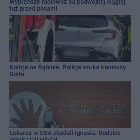
Wyprzedził radiowóz na podwójnej ciągłej
tuż przed pasami
Kolizja na Rąbinie. Policja szuka kierowcy
Golfa
Lekarze w USA zbadali Ignasia. Rodzice
przekazali wieści