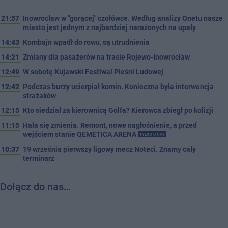
21:57
Inowrocław w "gorącej" czołówce. Według analizy Onetu nasze
miasto jest jednym z najbardziej narażonych na upały
14:43
Kombajn wpadł do rowu, są utrudnienia
14:21
Zmiany dla pasażerów na trasie Rojewo-Inowrocław
12:49
W sobotę Kujawski Festiwal Pieśni Ludowej
12:42
Podczas burzy ucierpiał komin. Konieczna była interwencja
strażaków
12:15
Kto siedział za kierownicą Golfa? Kierowca zbiegł po kolizji
11:15
Hala się zmienia. Remont, nowe nagłośnienie, a przed
wejściem stanie QEMETICA ARENA
TYLKO U NAS
10:37
19 września pierwszy ligowy mecz Noteci. Znamy cały
terminarz
Dołącz do nas…