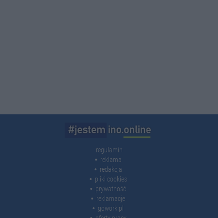
regulamin
reklama
redakcja
pliki cookies
prywatność
reklamacje
gowork.pl
oferty pracy