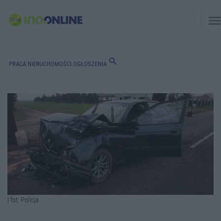
men
search
PRACA
NIERUCHOMOŚCI
OGŁOSZENIA
| fot. Policja