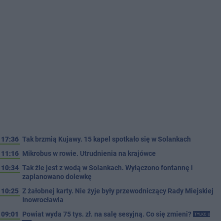
17:36
Tak brzmią Kujawy. 15 kapel spotkało się w Solankach
11:16
Mikrobus w rowie. Utrudnienia na krajówce
10:34
Tak źle jest z wodą w Solankach. Wyłączono fontannę i
zaplanowano dolewkę
10:25
Z żałobnej karty. Nie żyje były przewodniczący Rady Miejskiej
Inowrocławia
09:01
Powiat wyda 75 tys. zł. na salę sesyjną. Co się zmieni?
TYLKO U