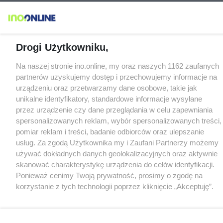
Drogi Użytkowniku,
Na naszej stronie ino.online, my oraz naszych 1162 zaufanych
partnerów uzyskujemy dostęp i przechowujemy informacje na
urządzeniu oraz przetwarzamy dane osobowe, takie jak
unikalne identyfikatory, standardowe informacje wysyłane
przez urządzenie czy dane przeglądania w celu zapewniania
spersonalizowanych reklam, wybór spersonalizowanych treści,
pomiar reklam i treści, badanie odbiorców oraz ulepszanie
usług. Za zgodą Użytkownika my i Zaufani Partnerzy możemy
używać dokładnych danych geolokalizacyjnych oraz aktywnie
skanować charakterystykę urządzenia do celów identyfikacji.
Ponieważ cenimy Twoją prywatność, prosimy o zgodę na
korzystanie z tych technologii poprzez kliknięcie „Akceptuję”.
Zgoda jest dobrowolna i zawsze możesz ją zmienić/wycofać
klikając przycisk ustawień prywatności znajdujący się w lewym
dolnym rogu strony
. Niektóre rodzaje przetwarzania danych