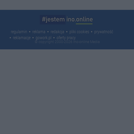
regulamin
reklama
redakcja
pliki cookies
prywatność
reklamacje
gowork.pl
oferty pracy
© copyright 2000-2026 Ino-online Media