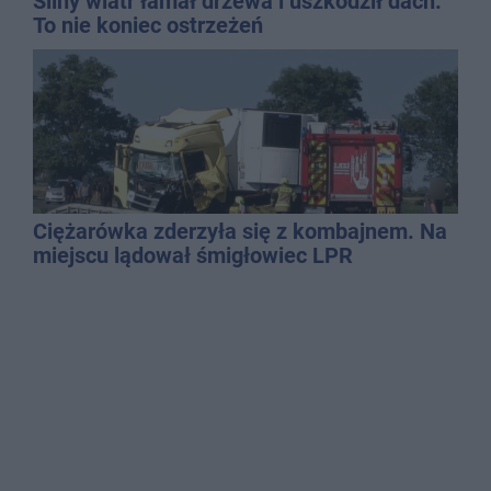
Silny wiatr łamał drzewa i uszkodził dach.
To nie koniec ostrzeżeń
Ciężarówka zderzyła się z kombajnem. Na
miejscu lądował śmigłowiec LPR