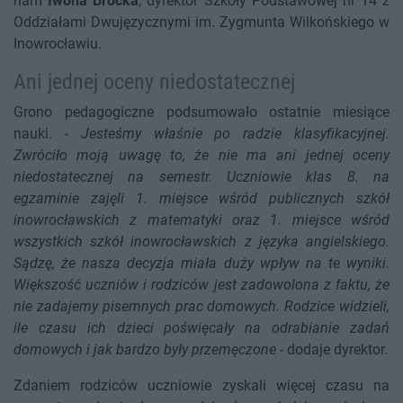
nam
Iwona Brocka
, dyrektor Szkoły Podstawowej nr 14 z
Oddziałami Dwujęzycznymi im. Zygmunta Wilkońskiego w
Inowrocławiu.
Ani jednej oceny niedostatecznej
Grono pedagogiczne podsumowało ostatnie miesiące
nauki. -
Jesteśmy właśnie po radzie klasyfikacyjnej.
Zwróciło moją uwagę to, że nie ma ani jednej oceny
niedostatecznej na semestr. Uczniowie klas 8. na
egzaminie zajęli 1. miejsce wśród publicznych szkół
inowrocławskich z matematyki oraz 1. miejsce wśród
wszystkich szkół inowrocławskich z języka angielskiego.
Sądzę, że nasza decyzja miała duży wpływ na te wyniki.
Większość uczniów i rodziców jest zadowolona z faktu, że
nie zadajemy pisemnych prac domowych. Rodzice widzieli,
ile czasu ich dzieci poświęcały na odrabianie zadań
domowych i jak bardzo były przemęczone
- dodaje dyrektor.
Zdaniem rodziców uczniowie zyskali więcej czasu na