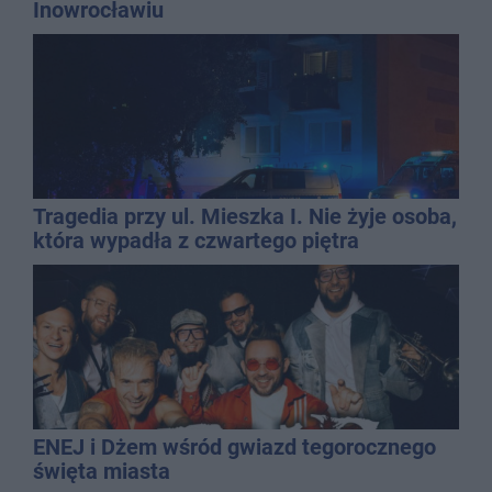
Inowrocławiu
Tragedia przy ul. Mieszka I. Nie żyje osoba,
która wypadła z czwartego piętra
ENEJ i Dżem wśród gwiazd tegorocznego
święta miasta