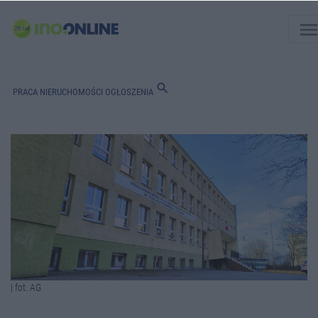
men
search
PRACA
NIERUCHOMOŚCI
OGŁOSZENIA
| fot. AG