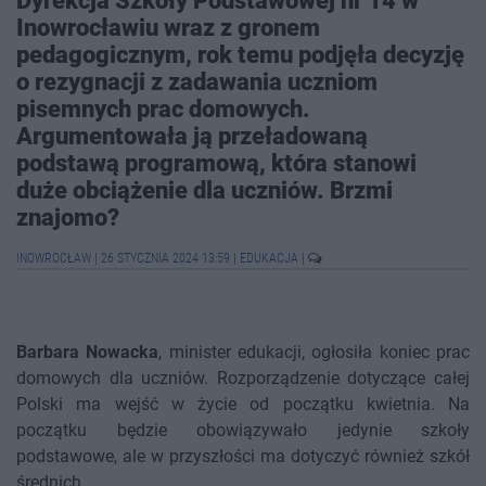
Dyrekcja Szkoły Podstawowej nr 14 w
Inowrocławiu wraz z gronem
pedagogicznym, rok temu podjęła decyzję
o rezygnacji z zadawania uczniom
pisemnych prac domowych.
Argumentowała ją przeładowaną
podstawą programową, która stanowi
duże obciążenie dla uczniów. Brzmi
znajomo?
INOWROCŁAW
|
26 STYCZNIA 2024 13:59
|
EDUKACJA
|
Barbara Nowacka
, minister edukacji, ogłosiła koniec prac
domowych dla uczniów. Rozporządzenie dotyczące całej
Polski ma wejść w życie od początku kwietnia. Na
początku będzie obowiązywało jedynie szkoły
podstawowe, ale w przyszłości ma dotyczyć również szkół
średnich.