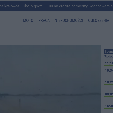
 na krajówce
• Około godz. 11.00 na drodze pomiędzy Gocanowem a Chełmiczkami w g
MOTO
PRACA
NIERUCHOMOŚCI
OGŁOSZENIA
Spons
Zieln
11:1
10:3
10:2
09:0
16:3