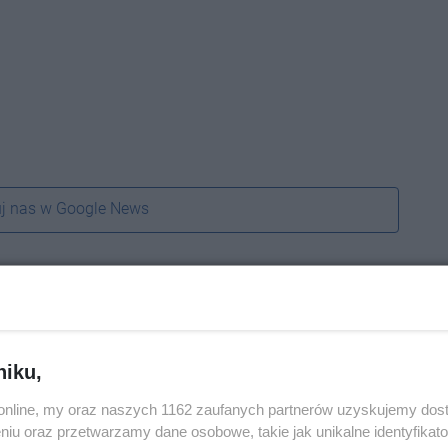
j nas w Google News
niku,
o.online, my oraz naszych 1162 zaufanych partnerów uzyskujemy dos
niu oraz przetwarzamy dane osobowe, takie jak unikalne identyfikat