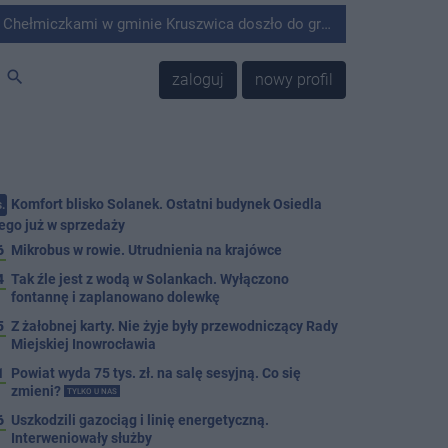
minie Kruszwica doszło do groźnie wyglądającego zdarzenia.
search
zaloguj
nowy profil
Komfort blisko Solanek. Ostatni budynek Osiedla
.
ego już w sprzedaży
6
Mikrobus w rowie. Utrudnienia na krajówce
4
Tak źle jest z wodą w Solankach. Wyłączono
fontannę i zaplanowano dolewkę
5
Z żałobnej karty. Nie żyje były przewodniczący Rady
Miejskiej Inowrocławia
1
Powiat wyda 75 tys. zł. na salę sesyjną. Co się
zmieni?
TYLKO U NAS
6
Uszkodzili gazociąg i linię energetyczną.
Interweniowały służby