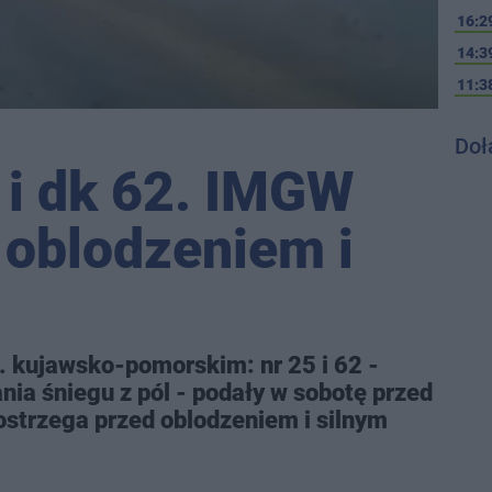
16:2
14:3
11:3
Doł
 i dk 62. IMGW
 oblodzeniem i
 kujawsko-pomorskim: nr 25 i 62 -
ia śniegu z pól - podały w sobotę przed
strzega przed oblodzeniem i silnym