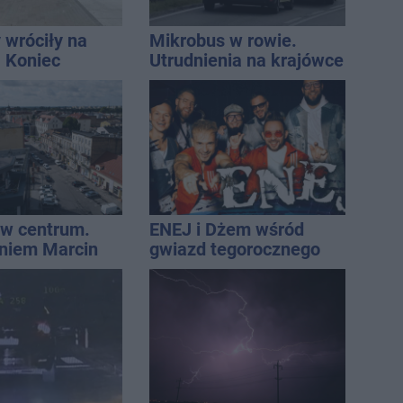
 wróciły na
Mikrobus w rowie.
. Koniec
Utrudnienia na krajówce
zatok
w centrum.
ENEJ i Dżem wśród
niem Marcin
gwiazd tegorocznego
est w błędzie
święta miasta