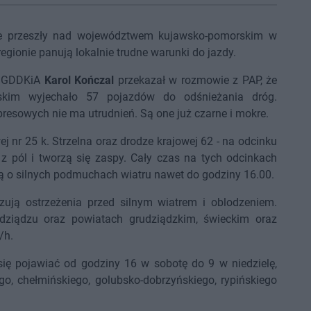
re przeszły nad województwem kujawsko-pomorskim w
regionie panują lokalnie trudne warunki do jazdy.
ej GDDKiA
Karol Kończal
przekazał w rozmowie z PAP, że
skim wyjechało 57 pojazdów do odśnieżania dróg.
resowych nie ma utrudnień. Są one już czarne i mokre.
 nr 25 k. Strzelna oraz drodze krajowej 62 - na odcinku
 z pól i tworzą się zaspy. Cały czas na tych odcinkach
ią o silnych podmuchach wiatru nawet do godziny 16.00.
ją ostrzeżenia przed silnym wiatrem i oblodzeniem.
dziądzu oraz powiatach grudziądzkim, świeckim oraz
/h.
się pojawiać od godziny 16 w sobotę do 9 w niedzielę,
, chełmińskiego, golubsko-dobrzyńskiego, rypińskiego