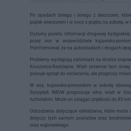
Po opadach śniegu i śniegu z deszczem, któ
piątek wieczorem i w nocy z piątku na sobotę, w 
Dyżurny punktu informacji drogowej bydgoski
przez noc w województwie kujawsko-pomor
Poinformował, że na autostradach i drogach eksp
Problemy występują natomiast na drodze krajowej
Kruszwica-Radziejów. Wiatr przenosi tam śnieg
pracuje sprzęt do ośnieżania, ale prognozy mów
W woj. kujawsko-pomorskim w sobotę obowiązu
Synoptyk IMGW prognozuje silny wiatr w Gru
tucholskim. Może on osiągać prędkość do 85 km
Ostrzeżenia dotyczące oblodzenia, które może 
dotyczy tych samym powiatów oraz brodnickiego
oraz wąbrzeskiego.