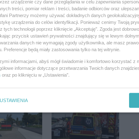
przez urządzenie czy dane przeglądania w celu zapewniania sperson
ych treści, pomiar reklam i treści, badanie odbiorców oraz ulepszan
fani Partnerzy możemy używać dokładnych danych geolokalizacyjn
tykę urządzenia do celów identyfikacji. Ponieważ cenimy Twoją pry
z tych technologii poprzez kliknięcie „Akceptuję”. Zgoda jest dobro
ikając przycisk ustawień prywatności znajdujący się w lewym dolny
etwarzania danych nie wymagają zgody użytkownika, ale masz prawo 
. Preferencje będą miały zastosowania tylko na tej witrynie.
szymi informacjami, abyś mógł świadomie i komfortowo korzystać z
gółowe informacje dotyczące przetwarzania Twoich danych znajdzi
s
oraz po kliknięciu w „Ustawienia”.
Bolesław Szulc,
Hala się zmienia.
ewodniczący
Remont, nowe
USTAWIENIA
skiej i
nagłośnienie, a przed
i dyrektor SP
wejściem stanie
QEMETICA ARENA