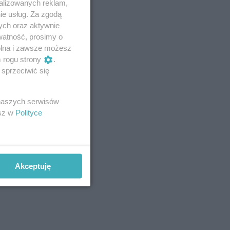
alizowanych reklam,
ie usług. Za zgodą
ych oraz aktywnie
watność, prosimy o
wolna i zawsze możesz
m rogu strony
.
sprzeciwić się
 naszych serwisów
esz w
Polityce
Akceptuję