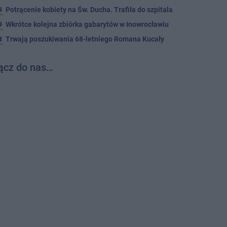
9
Potrącenie kobiety na Św. Ducha. Trafiła do szpitala
9
Wkrótce kolejna zbiórka gabarytów w Inowrocławiu
8
Trwają poszukiwania 68-letniego Romana Kucały
ącz do nas…