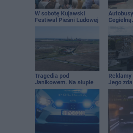
W sobotę Kujawski
Autobusy
Festiwal Pieśni Ludowej
Cegielną
remontu 
Tragedia pod
Reklamy 
Janikowem. Na słupie
Jego zda
energetycznym
Wroński j
znaleziono ciało
[akt.]
mężczyzny