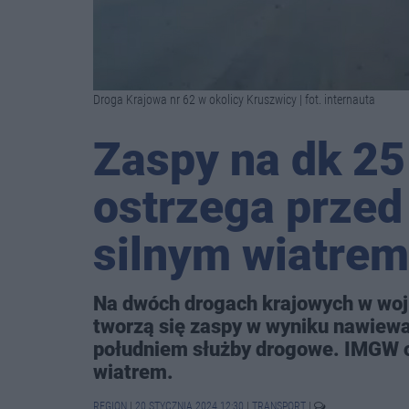
Droga Krajowa nr 62 w okolicy Kruszwicy | fot. internauta
Zaspy na dk 25
ostrzega przed
silnym wiatrem
Na dwóch drogach krajowych w woj.
tworzą się zaspy w wyniku nawiewan
południem służby drogowe. IMGW o
wiatrem.
REGION
|
20 STYCZNIA 2024 12:30
|
TRANSPORT
|