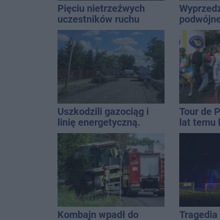
Pięciu nietrzeźwych
Wyprzedz
uczestników ruchu
podwójnej
wpadło w ręce policji.
przed pa
Rekordzista miał 2,6
promila
Uszkodzili gazociąg i
Tour de 
linię energetyczną.
lat temu 
Interweniowały służby
startowal
Inowrocł
Kombajn wpadł do
Tragedia 