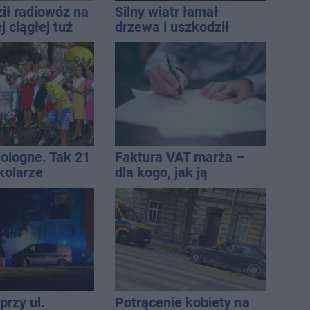
ił radiowóz na
Silny wiatr łamał
 ciągłej tuż
drzewa i uszkodził
sami
dach. To nie koniec
ostrzeżeń
Pologne. Tak 21
Faktura VAT marża –
kolarze
dla kogo, jak ją
i z
wystawić i jak rozliczyć
awia
przy ul.
Potrącenie kobiety na