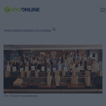
men
search
PRACA
NIERUCHOMOŚCI
OGŁOSZENIA
| fot. Powiat Inowrocławski