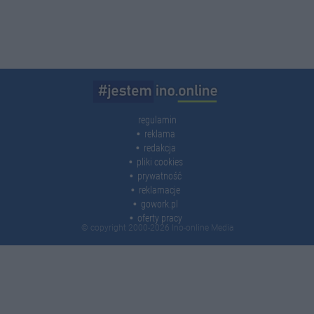
regulamin
reklama
redakcja
pliki cookies
prywatność
reklamacje
gowork.pl
oferty pracy
© copyright 2000-2026 Ino-online Media