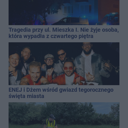
Tragedia przy ul. Mieszka I. Nie żyje osoba,
która wypadła z czwartego piętra
ENEJ i Dżem wśród gwiazd tegorocznego
święta miasta