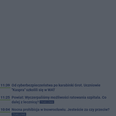
11:39
Od cyberbezpieczeństwa po karabinki Grot. Uczniowie
"Kaspra" szkolili się w WAT
11:25
Powiat: Wyczerpaliśmy możliwości ratowania szpitala. Co
dalej z lecznicą?
TYLKO U NAS
10:04
Nocna prohibicja w Inowrocławiu. Jesteście za czy przeciw?
TYLKO U NAS