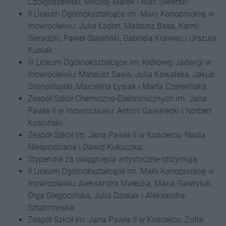
Czołgoszewski, Mikołaj Marek i Alan Świerski.
II Liceum Ogólnokształcące im. Marii Konopnickiej w
Inowrocławiu: Julia Ładoń, Mateusz Basa, Kamil
Sieradzki, Paweł Stasiński, Gabriela Krawiec i Urszula
Kubiak.
III Liceum Ogólnokształcące im. Królowej Jadwigi w
Inowrocławiu: Mateusz Sawa, Julia Kowalska, Jakub
Gronostajski, Marcelina Łysiak i Marta Czerwińska.
Zespół Szkół Chemiczno-Elektronicznych im. Jana
Pawła II w Inowrocławiu: Antoni Gawarecki i Norbert
Kościński.
Zespół Szkół im. Jana Pawła II w Kościelcu: Nadia
Niespodziana i Dawid Kukuczka.
Stypendia za osiągnięcia artystyczne otrzymują:
II Liceum Ogólnokształcące im. Marii Konopnickiej w
Inowrocławiu: Aleksandra Małecka, Maria Gawryluk,
Olga Glegocińska, Julia Dzielak i Aleksandra
Sztabrowska.
Zespół Szkół im. Jana Pawła II w Kościelcu: Zofia