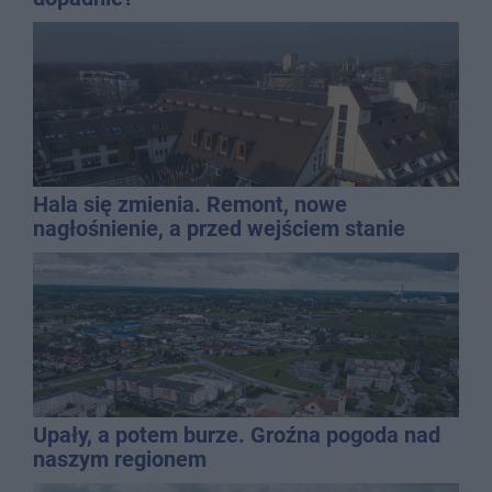
Hala się zmienia. Remont, nowe
nagłośnienie, a przed wejściem stanie
QEMETICA ARENA
Upały, a potem burze. Groźna pogoda nad
naszym regionem