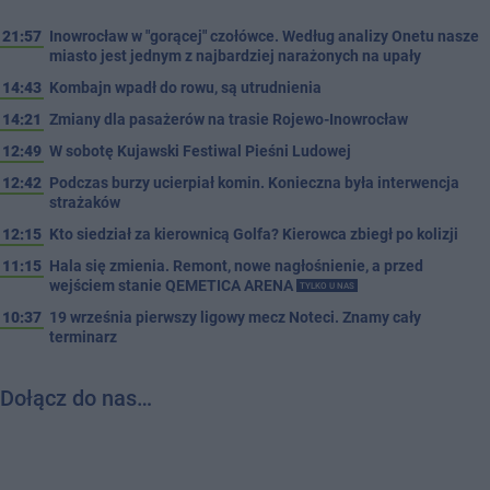
21:57
Inowrocław w "gorącej" czołówce. Według analizy Onetu nasze
miasto jest jednym z najbardziej narażonych na upały
14:43
Kombajn wpadł do rowu, są utrudnienia
14:21
Zmiany dla pasażerów na trasie Rojewo-Inowrocław
12:49
W sobotę Kujawski Festiwal Pieśni Ludowej
12:42
Podczas burzy ucierpiał komin. Konieczna była interwencja
strażaków
12:15
Kto siedział za kierownicą Golfa? Kierowca zbiegł po kolizji
11:15
Hala się zmienia. Remont, nowe nagłośnienie, a przed
wejściem stanie QEMETICA ARENA
TYLKO U NAS
10:37
19 września pierwszy ligowy mecz Noteci. Znamy cały
terminarz
Dołącz do nas…