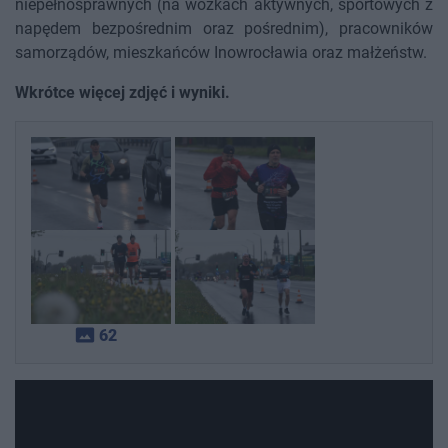
niepełnosprawnych (na wózkach aktywnych, sportowych z
napędem bezpośrednim oraz pośrednim), pracowników
samorządów, mieszkańców Inowrocławia oraz małżeństw.
Wkrótce więcej zdjęć i wyniki.
photo_size_select_actual
62