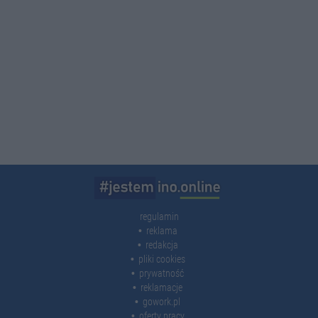
regulamin
reklama
redakcja
pliki cookies
prywatność
reklamacje
gowork.pl
oferty pracy