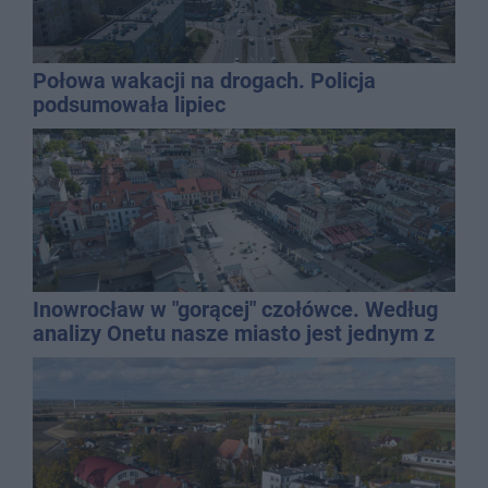
Połowa wakacji na drogach. Policja
podsumowała lipiec
Inowrocław w "gorącej" czołówce. Według
analizy Onetu nasze miasto jest jednym z
najbardziej narażonych na upały