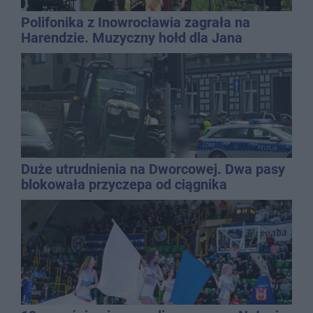
Polifonika z Inowrocławia zagrała na
Harendzie. Muzyczny hołd dla Jana
Kasprowicza
Duże utrudnienia na Dworcowej. Dwa pasy
blokowała przyczepa od ciągnika