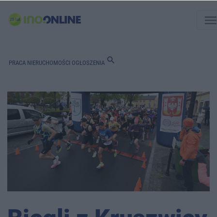
men
search
PRACA
NIERUCHOMOŚCI
OGŁOSZENIA