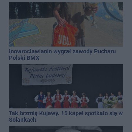
Inowrocławianin wygrał zawody Pucharu
Polski BMX
Tak brzmią Kujawy. 15 kapel spotkało się w
Solankach