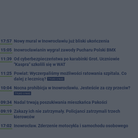
17:57
Nowy mural w Inowrocławiu już bliski ukończenia
15:05
Inowrocławianin wygrał zawody Pucharu Polski BMX
11:39
Od cyberbezpieczeństwa po karabinki Grot. Uczniowie
"Kaspra" szkolili się w WAT
11:25
Powiat: Wyczerpaliśmy możliwości ratowania szpitala. Co
dalej z lecznicą?
TYLKO U NAS
10:04
Nocna prohibicja w Inowrocławiu. Jesteście za czy przeciw?
TYLKO U NAS
09:34
Nadal trwają poszukiwania mieszkańca Pakości
09:19
Zakazy ich nie zatrzymały. Policjanci zatrzymali trzech
kierowców
17:02
Inowrocław. Zderzenie motocykla i samochodu osobowego