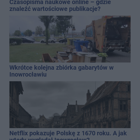
Czasopisma naukowe online – gdzie
znaleźć wartościowe publikacje?
Wkrótce kolejna zbiórka gabarytów w
Inowrocławiu
Netflix pokazuje Polskę z 1670 roku. A jak
wtedy wyglądał Inowrocław?