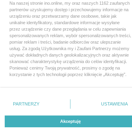
Na naszej stronie ino.online, my oraz naszych 1162 zaufanych
partnerów uzyskujemy dostęp i przechowujemy informacje na
urządzeniu oraz przetwarzamy dane osobowe, takie jak
unikalne identyfikatory, standardowe informacje wysyłane
przez urządzenie czy dane przeglądania w celu zapewniania
spersonalizowanych reklam, wybór spersonalizowanych treści,
pomiar reklam i treści, badanie odbiorców oraz ulepszanie
usług. Za zgodą Użytkownika my i Zaufani Partnerzy możemy
używać dokładnych danych geolokalizacyjnych oraz aktywnie
skanować charakterystykę urządzenia do celów identyfikacji.
Ponieważ cenimy Twoją prywatność, prosimy o zgodę na
korzystanie z tych technologii poprzez kliknięcie „Akceptuję”.
Zgoda jest dobrowolna i zawsze możesz ją zmienić/wycofać
klikając przycisk ustawień prywatności znajdujący się w lewym
dolnym rogu strony
. Niektóre rodzaje przetwarzania danych
nie wymagają zgody użytkownika, ale masz prawo sprzeciwić
PARTNERZY
USTAWIENIA
się takiemu przetwarzaniu. Preferencje będą miały
zastosowania tylko na tej witrynie.
Akceptuję
Zapoznaj się z poniższymi informacjami, abyś mógł świadomie
i komfortowo korzystać z naszych serwisów internetowych.