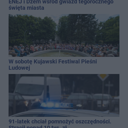
ENEJ i Dżem wśród gwiazd tegorocznego
święta miasta
W sobotę Kujawski Festiwal Pieśni
Ludowej
91-latek chciał pomnożyć oszczędności.
Stracił ponad 10 tys. zł