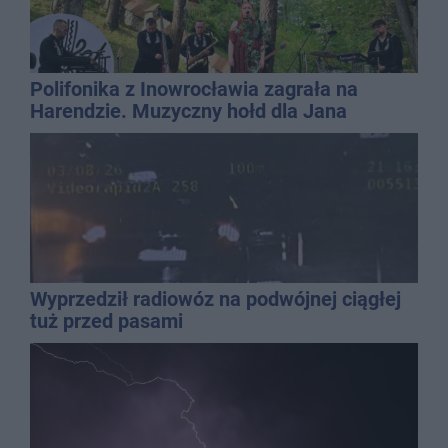
Polifonika z Inowrocławia zagrała na
Harendzie. Muzyczny hołd dla Jana
Kasprowicza
Wyprzedził radiowóz na podwójnej ciągłej
tuż przed pasami