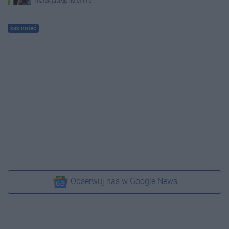
marek.jasik@ino.online
ksk noteć
Obserwuj nas w Google News