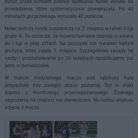
minut przed końcem połowy spotkania Noteć wyszła na
prowadzenie, które systematycznie powiększała. Po 40
minutach gry przewaga wyniosła 40 punktów.
Noteć kończy rundę zasadniczą na 2. miejscu w tabeli II ligi
grupy A. To oznacza, że inowrocławianie zagrają o awans
do I ligi w play offach. Na początek ich rywalem będzie
drużyna, która zajęła 7. miejsce. Szczegółowe zasady tej
rundy i podsumowanie po 30 kolejkach opublikujemy już
jutro, w poniedziałek.
W trakcie niedzielnego meczu pod rąbińską halę
przyjechały trzy zastępy straży pożarnej. Był to efekt
alarmu z monitoringu przeciwpożarowego. Żadnego
zagrożenia na miejscu nie stwierdzono. Na końcu artykułu
zdjęcia z meczu.