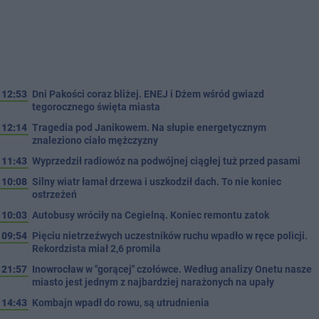
12:53
Dni Pakości coraz bliżej. ENEJ i Dżem wśród gwiazd
tegorocznego święta miasta
12:14
Tragedia pod Janikowem. Na słupie energetycznym
znaleziono ciało mężczyzny
11:43
Wyprzedził radiowóz na podwójnej ciągłej tuż przed pasami
10:08
Silny wiatr łamał drzewa i uszkodził dach. To nie koniec
ostrzeżeń
10:03
Autobusy wróciły na Cegielną. Koniec remontu zatok
09:54
Pięciu nietrzeźwych uczestników ruchu wpadło w ręce policji.
Rekordzista miał 2,6 promila
21:57
Inowrocław w "gorącej" czołówce. Według analizy Onetu nasze
miasto jest jednym z najbardziej narażonych na upały
14:43
Kombajn wpadł do rowu, są utrudnienia