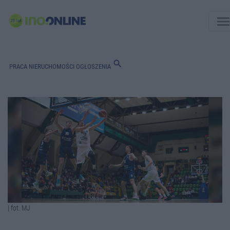
men
search
PRACA
NIERUCHOMOŚCI
OGŁOSZENIA
| fot. MJ