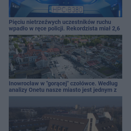
Pięciu nietrzeźwych uczestników ruchu
wpadło w ręce policji. Rekordzista miał 2,6
promila
Inowrocław w "gorącej" czołówce. Według
analizy Onetu nasze miasto jest jednym z
najbardziej narażonych na upały