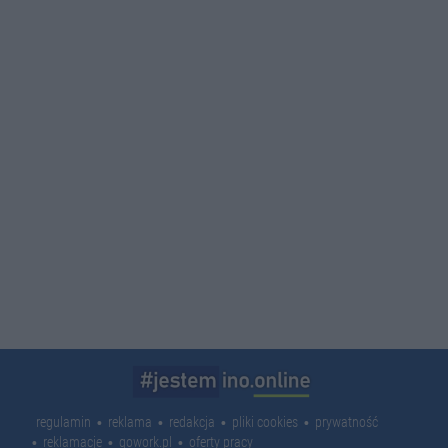
regulamin
reklama
redakcja
pliki cookies
prywatność
reklamacje
gowork.pl
oferty pracy