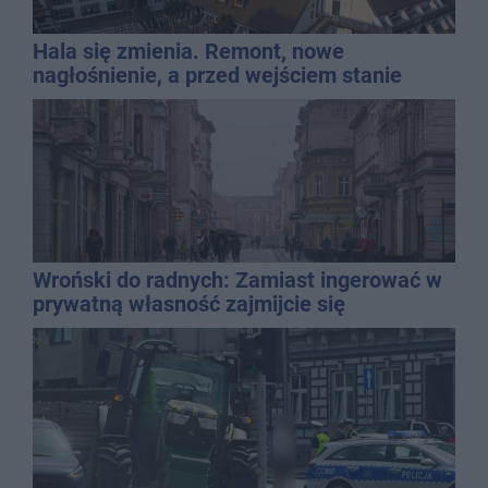
Hala się zmienia. Remont, nowe
nagłośnienie, a przed wejściem stanie
QEMETICA ARENA
Wroński do radnych: Zamiast ingerować w
prywatną własność zajmijcie się
gospodarką