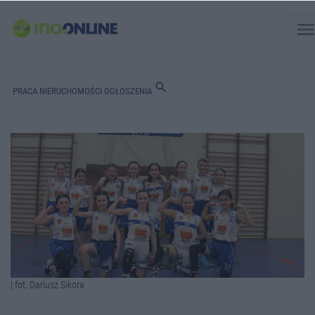
men
search
PRACA
NIERUCHOMOŚCI
OGŁOSZENIA
| fot. Dariusz Sikora