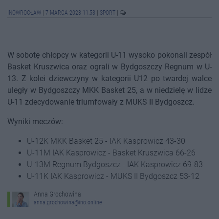
INOWROCŁAW
|
7 MARCA 2023 11:53
|
SPORT
|
W sobotę chłopcy w kategorii U-11 wysoko pokonali zespół
Basket Kruszwica oraz ograli w Bydgoszczy Regnum w U-
13. Z kolei dziewczyny w kategorii U12 po twardej walce
uległy w Bydgoszczy MKK Basket 25, a w niedzielę w lidze
U-11 zdecydowanie triumfowały z MUKS II Bydgoszcz.
Wyniki meczów:
U-12K MKK Basket 25 - IAK Kasprowicz 43-30
U-11M IAK Kasprowicz - Basket Kruszwica 66-26
U-13M Regnum Bydgoszcz - IAK Kasprowicz 69-83
U-11K IAK Kasprowicz - MUKS II Bydgoszcz 53-12
Anna Grochowina
anna.grochowina@ino.online