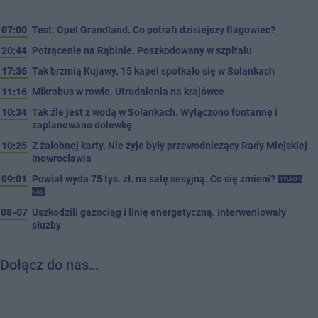
07:00
Test: Opel Grandland. Co potrafi dzisiejszy flagowiec?
20:44
Potrącenie na Rąbinie. Poszkodowany w szpitalu
17:36
Tak brzmią Kujawy. 15 kapel spotkało się w Solankach
11:16
Mikrobus w rowie. Utrudnienia na krajówce
10:34
Tak źle jest z wodą w Solankach. Wyłączono fontannę i
zaplanowano dolewkę
10:25
Z żałobnej karty. Nie żyje były przewodniczący Rady Miejskiej
Inowrocławia
09:01
Powiat wyda 75 tys. zł. na salę sesyjną. Co się zmieni?
TYLKO U
NAS
08-07
Uszkodzili gazociąg i linię energetyczną. Interweniowały
służby
Dołącz do nas…