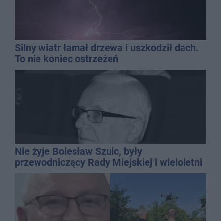
Silny wiatr łamał drzewa i uszkodził dach.
To nie koniec ostrzeżeń
Nie żyje Bolesław Szulc, były
przewodniczący Rady Miejskiej i wieloletni
dyrektor SP 14