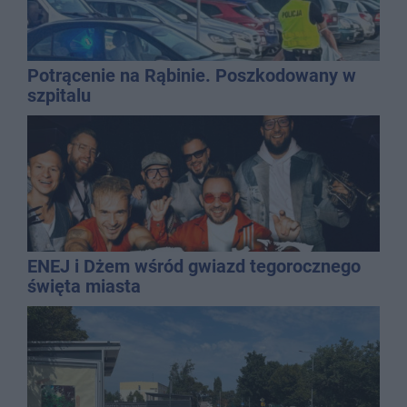
Potrącenie na Rąbinie. Poszkodowany w
szpitalu
ENEJ i Dżem wśród gwiazd tegorocznego
święta miasta