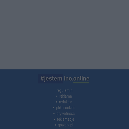
regulamin
reklama
redakcja
pliki cookies
prywatność
reklamacje
gowork.pl