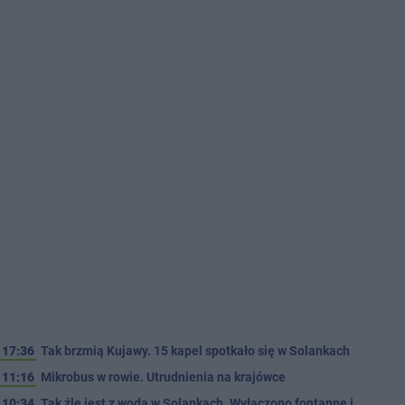
17:36
Tak brzmią Kujawy. 15 kapel spotkało się w Solankach
11:16
Mikrobus w rowie. Utrudnienia na krajówce
10:34
Tak źle jest z wodą w Solankach. Wyłączono fontannę i