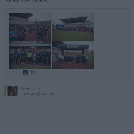
photo_size_select_actual
12
Marek Jasik
marek.jasik@ino.online