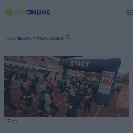
men
search
PRACA
NIERUCHOMOŚCI
OGŁOSZENIA
| fot. MJ