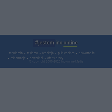
regulamin
reklama
redakcja
pliki cookies
prywatność
reklamacje
gowork.pl
oferty pracy
© copyright 2000-2026 Ino-online Media