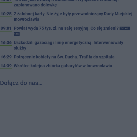
zaplanowano dolewkę
10:25
Z żałobnej karty. Nie żyje były przewodniczący Rady Miejskiej
Inowrocławia
09:01
Powiat wyda 75 tys. zł. na salę sesyjną. Co się zmieni?
TYLKO U
NAS
16:36
Uszkodzili gazociąg i linię energetyczną. Interweniowały
służby
16:29
Potrącenie kobiety na Św. Ducha. Trafiła do szpitala
14:39
Wkrótce kolejna zbiórka gabarytów w Inowrocławiu
Dołącz do nas…