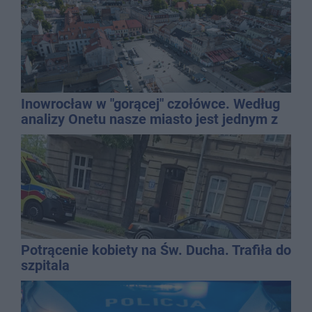
Inowrocław w "gorącej" czołówce. Według
analizy Onetu nasze miasto jest jednym z
najbardziej narażonych na upały
Potrącenie kobiety na Św. Ducha. Trafiła do
szpitala