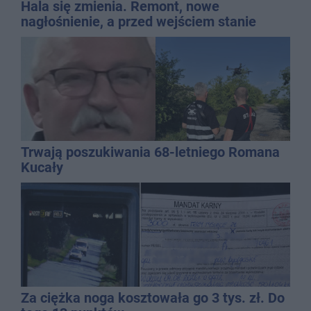
Hala się zmienia. Remont, nowe
nagłośnienie, a przed wejściem stanie
QEMETICA ARENA
Trwają poszukiwania 68-letniego Romana
Kucały
Za ciężka noga kosztowała go 3 tys. zł. Do