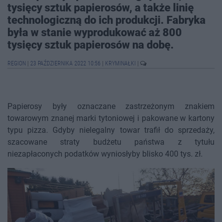
tysięcy sztuk papierosów, a także linię
technologiczną do ich produkcji. Fabryka
była w stanie wyprodukować aż 800
tysięcy sztuk papierosów na dobę.
REGION
|
23 PAŹDZIERNIKA 2022 10:56
|
KRYMINAŁKI
|
Papierosy były oznaczane zastrzeżonym znakiem
towarowym znanej marki tytoniowej i pakowane w kartony
typu pizza. Gdyby nielegalny towar trafił do sprzedaży,
szacowane straty budżetu państwa z tytułu
niezapłaconych podatków wyniosłyby blisko 400 tys. zł.