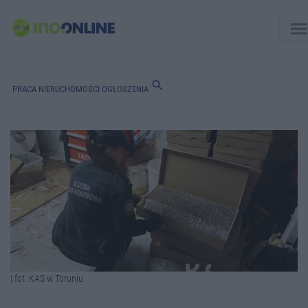
men
search
PRACA
NIERUCHOMOŚCI
OGŁOSZENIA
| fot. KAS w Toruniu