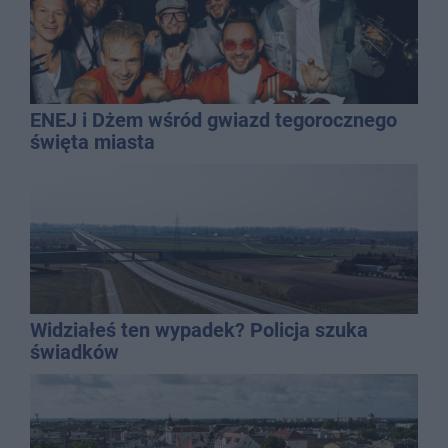
ENEJ i Dżem wśród gwiazd tegorocznego
święta miasta
Widziałeś ten wypadek? Policja szuka
świadków