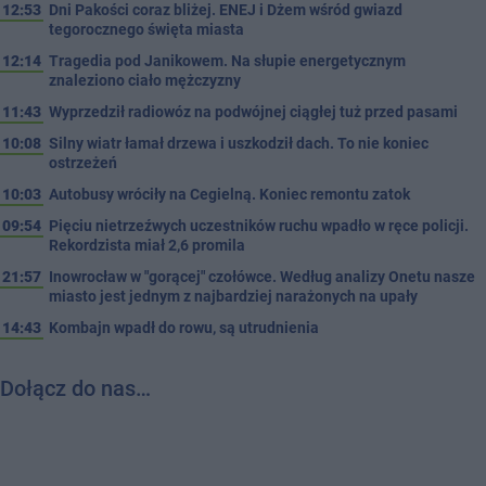
12:53
Dni Pakości coraz bliżej. ENEJ i Dżem wśród gwiazd
tegorocznego święta miasta
12:14
Tragedia pod Janikowem. Na słupie energetycznym
znaleziono ciało mężczyzny
11:43
Wyprzedził radiowóz na podwójnej ciągłej tuż przed pasami
10:08
Silny wiatr łamał drzewa i uszkodził dach. To nie koniec
ostrzeżeń
10:03
Autobusy wróciły na Cegielną. Koniec remontu zatok
09:54
Pięciu nietrzeźwych uczestników ruchu wpadło w ręce policji.
Rekordzista miał 2,6 promila
21:57
Inowrocław w "gorącej" czołówce. Według analizy Onetu nasze
miasto jest jednym z najbardziej narażonych na upały
14:43
Kombajn wpadł do rowu, są utrudnienia
Dołącz do nas…