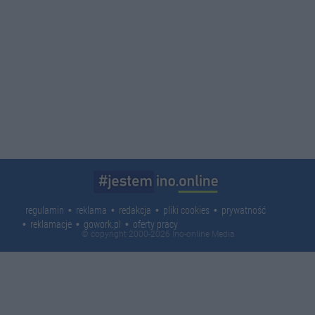
regulamin
reklama
redakcja
pliki cookies
prywatność
reklamacje
gowork.pl
oferty pracy
© copyright 2000-2026 Ino-online Media