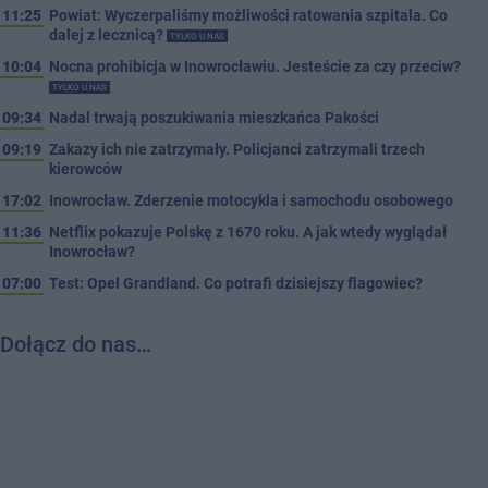
11:25
Powiat: Wyczerpaliśmy możliwości ratowania szpitala. Co
dalej z lecznicą?
TYLKO U NAS
10:04
Nocna prohibicja w Inowrocławiu. Jesteście za czy przeciw?
TYLKO U NAS
09:34
Nadal trwają poszukiwania mieszkańca Pakości
09:19
Zakazy ich nie zatrzymały. Policjanci zatrzymali trzech
kierowców
17:02
Inowrocław. Zderzenie motocykla i samochodu osobowego
11:36
Netflix pokazuje Polskę z 1670 roku. A jak wtedy wyglądał
Inowrocław?
07:00
Test: Opel Grandland. Co potrafi dzisiejszy flagowiec?
Dołącz do nas…