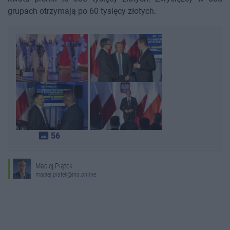
grupach otrzymają po 60 tysięcy złotych.
photo_size_select_actual
56
Maciej Piątek
maciej.piatek@ino.online