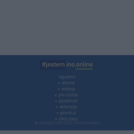
regulamin
reklama
redakcja
pliki cookies
prywatność
reklamacje
gowork.pl
oferty pracy
© copyright 2000-2026 Ino-online Media