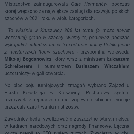
Mistrzostwa zainaugurowała
Gala Hetmanów
, podczas
której wręczono za największe zasługi dla rozwoju polskich
szachów w 2021 roku w wielu kategoriach.
-
To właśnie w Kruszwicy 800 lat temu (a może nawet
wcześniej) grano w szachy. Wiemy to, ponieważ podczas
wykopalisk odnaleziono w legendarnej stolicy Polski jedne
z najstarszych figury szachowe
- przypomina wojewoda
Mikołaj Bogdanowicz
, który wraz z ministrem
Łukaszem
Schreiberem
i burmistrzem
Dariuszem Witczakiem
uczestniczył w gali otwarcia.
Na plac boju turniejowych zmagań wybrano Zajazd u
Piasta Kołodzieja w Kruszwicy. Pucharowy system
rozgrywek z repasażami ma zapewnić kibicom emocje
przez cały czas trwania mistrzostw.
Zawodnicy będą rywalizować o zaszczytne tytuły, miejsca
w kadrach narodowych oraz nagrody finansowe. Łączna
kwota premii to 350 tysięcy złotych. Zwycięzcy w obu