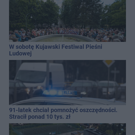
chaosie?
W sobotę Kujawski Festiwal Pieśni
Ludowej
91-latek chciał pomnożyć oszczędności.
Stracił ponad 10 tys. zł