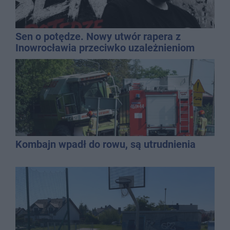
Sen o potędze. Nowy utwór rapera z
Inowrocławia przeciwko uzależnieniom
Kombajn wpadł do rowu, są utrudnienia