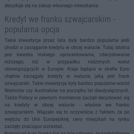
decyduje się na zakup własnego mieszkania.
Kredyt we franku szwajcarskim -
popularna opcja
Takie inwestycje przez lata były bardzo popularne jeśli
chodzi o zaciąganie kredytu w obcej walucie. Tutaj istotna
jest kwestia niskiego oprocentowania, zdecydowanie
niższego, niż w przypadku rodzimych walut
obowiązujących w Europie. Kraje będące w strefie Euro
chętnie zaciągały kredyty w walucie, jaką jest frank
szwajcarski. Takie inwestycje były bardzo popularne wśród
Niemców czy Austriaków na początku lat dwutysięcznych.
Także Polacy w pewnym momencie zaczęli decydować się
na kredyty w obcej walucie - właśnie we franku
szwajcarskim. Wiązało się to oczywiście z faktem, że po
wejściu do Unii Europejskiej, ceny mieszkań na rynku
zaczęły znacząco wzrastać.
Natomiast kurs franka był na tyle sztywny, że kredytobiorcy