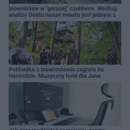
Inowrocław w "gorącej" czołówce. Według
analizy Onetu nasze miasto jest jednym z
najbardziej narażonych na upały
Polifonika z Inowrocławia zagrała na
Harendzie. Muzyczny hołd dla Jana
Kasprowicza