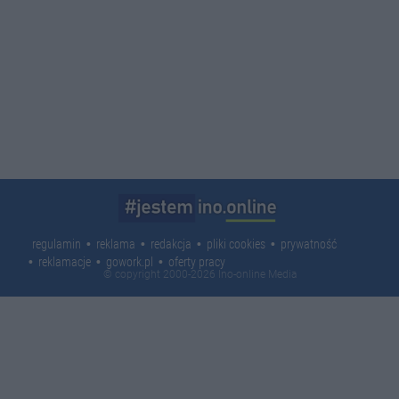
regulamin
reklama
redakcja
pliki cookies
prywatność
reklamacje
gowork.pl
oferty pracy
© copyright 2000-2026 Ino-online Media