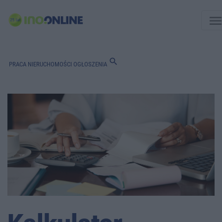
men
search
PRACA
NIERUCHOMOŚCI
OGŁOSZENIA