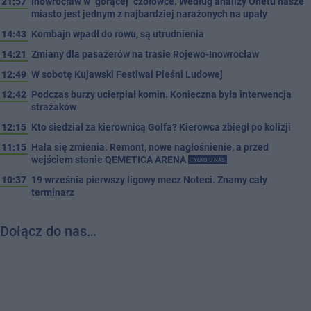
21:57
Inowrocław w "gorącej" czołówce. Według analizy Onetu nasze
miasto jest jednym z najbardziej narażonych na upały
14:43
Kombajn wpadł do rowu, są utrudnienia
14:21
Zmiany dla pasażerów na trasie Rojewo-Inowrocław
12:49
W sobotę Kujawski Festiwal Pieśni Ludowej
12:42
Podczas burzy ucierpiał komin. Konieczna była interwencja
strażaków
12:15
Kto siedział za kierownicą Golfa? Kierowca zbiegł po kolizji
11:15
Hala się zmienia. Remont, nowe nagłośnienie, a przed
wejściem stanie QEMETICA ARENA
TYLKO U NAS
10:37
19 września pierwszy ligowy mecz Noteci. Znamy cały
terminarz
Dołącz do nas…