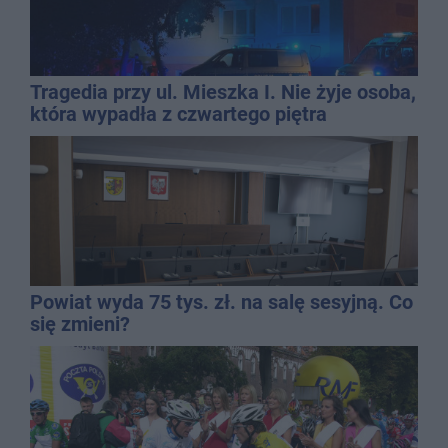
Tragedia przy ul. Mieszka I. Nie żyje osoba,
która wypadła z czwartego piętra
Powiat wyda 75 tys. zł. na salę sesyjną. Co
się zmieni?