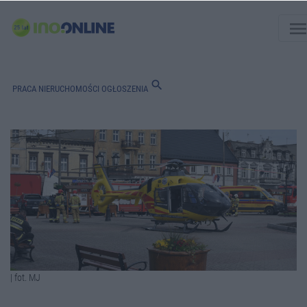
men
search
PRACA
NIERUCHOMOŚCI
OGŁOSZENIA
| fot. MJ